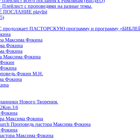
+ плейлист всего послания к Римлянам (ВИДЕО)
+ Плейлист с проповедями на разные темы.
СЁ ПОСЛАНИЕ playlist
5)
я БРТС продолжает ПАСТОРСКУЮ программу и программу «
окина
ора Максима Фокина
има Фокина
има Фокина
ра Максима Фокина
 Фокин
 Фокина
оповедь Фокин М.Н.
ма Фокина
кина
сланники Нового Творения.
2Кор.3:6
а Фокина
ора Максима Фокина
Church Проповедь пастора Максима Фокина
а Фокина
пастора Максима Фокина