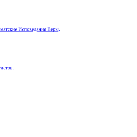
рматские Исповедания Веры,
тистов.