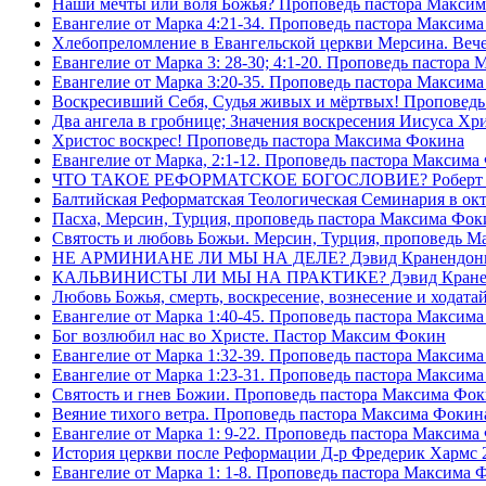
Наши мечты или воля Божья? Проповедь пастора Макси
Евангелие от Марка 4:21-34. Проповедь пастора Максим
Хлебопреломление в Евангельской церкви Мерсина. Вечер
Евангелие от Марка 3: 28-30; 4:1-20. Проповедь пастора
Евангелие от Марка 3:20-35. Проповедь пастора Максим
Воскресивший Себя, Судья живых и мëртвых! Проповедь
Два ангела в гробнице; Значения воскресения Иисуса Х
Христос воскрес! Проповедь пастора Максима Фокина
Евангелие от Марка, 2:1-12. Проповедь пастора Максима
ЧТО ТАКОЕ РЕФОРМАТСКОЕ БОГОСЛОВИЕ? Роберт Сп
Балтийская Реформатская Теологическая Семинария 
Пасха, Мерсин, Турция, проповедь пастора Максима Фок
Святость и любовь Божьи. Мерсин, Турция, проповедь 
НЕ АРМИНИАНЕ ЛИ МЫ НА ДЕЛЕ? Дэвид Кранендон
КАЛЬВИНИСТЫ ЛИ МЫ НА ПРАКТИКЕ? Дэвид Кране
Любовь Божья, смерть, воскресение, вознесение и ходат
Евангелие от Марка 1:40-45. Проповедь пастора Максим
Бог возлюбил нас во Христе. Пастор Максим Фокин
Евангелие от Марка 1:32-39. Проповедь пастора Максим
Евангелие от Марка 1:23-31. Проповедь пастора Максим
Святость и гнев Божии. Проповедь пастора Максима Фо
Веяние тихого ветра. Проповедь пастора Максима Фокин
Евангелие от Марка 1: 9-22. Проповедь пастора Максима
История церкви после Реформации Д-р Фредерик Хармс 
Евангелие от Марка 1: 1-8. Проповедь пастора Максима 