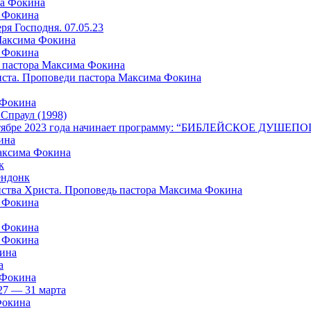
ма Фокина
а Фокина
я Господня. 07.05.23
 Максима Фокина
а Фокина
 пастора Максима Фокина
риста. Проповеди пастора Максима Фокина
 Фокина
раул (1998)
в октябре 2023 года начинает программу: “БИБЛЕЙСКОЕ ДУШ
ина
Максима Фокина
к
ндонк
айства Христа. Проповедь пастора Максима Фокина
а Фокина
а Фокина
а Фокина
кина
а
 Фокина
27 — 31 марта
Фокина