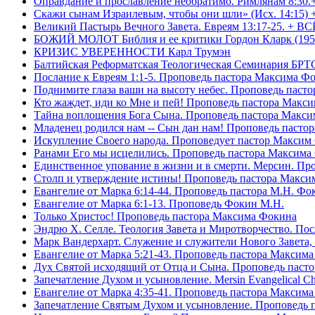
Оправдание и прославление необратимо. Римлянам 8:30.
Скажи сынам Израилевым, чтобы они шли» (Исх. 14:15) 
Великий Пастырь Вечного Завета. Евреям 13:17-25. + В
БОЖИЙ МОЛОТ Библия и ее критики Гордон Кларк (195
КРИЗИС УВЕРЕННОСТИ Карл Трумэн
Балтийская Реформатская Теологическая Семинари
Послание к Евреям 1:1-5. Проповедь пастора Максима Ф
Поднимите глаза ваши на высоту небес. Проповедь паст
Кто жаждет, иди ко Мне и пей! Проповедь пастора Макс
Тайна воплощения Бога Сына. Проповедь пастора Макс
Младенец родился нам -- Сын дан нам! Проповедь пасто
Искупление Своего народа. Проповедует пастор Максим
Ранами Его мы исцелились. Проповедь пастора Максима
Единственное упование в жизни и в смерти. Мерсин. Пр
Столп и утверждение истины! Проповедь пастора Макси
Евангелие от Марка 6:14-44. Проповедь пастора М.Н. Фо
Евангелие от Марка 6:1-13. Проповедь Фокин М.Н.
Только Христос! Проповедь пастора Максима Фокина
Эндрю Х. Селле. Теология Завета и Миротворчество. По
Марк Вандерхарт. Служение и служители Нового Завета, 
Евангелие от Марка 5:21-43. Проповедь пастора Максим
Дух Святой исходящий от Отца и Сына. Проповедь паст
Запечатление Духом и усыновление. Mersin Evangelical 
Евангелие от Марка 4:35-41. Проповедь пастора Максим
Запечатление Святым Духом и усыновление. Проповедь 