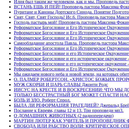
Илия был таким же человеком, как и мы. Проповедь пас
ВСТАНЬ ЕШЬ И ПЕЙ! Проповедь пастора Максима Фок
Пуритане и Каноны Дортского Синода. Понятие Подгото
Свят, Свят, Свят Господь! Ис.6. Проповедь пастора Мак
Господь пастырь мой! Проповедь пастора Максима Фоки
Реформатское Богословие и Его Историческое Окружение
Реформатское Богословие и Его Историческое Окружение 
Реформатское Богословие и Его Историческое Окружени
Самообладание апостола Павла. Проповедь пастора Мак
Реформатское Богословие и Его Историческое Окружение
Реформатское Богословие и его Историческое Окружение
Реформатское Богословие и его историческое окружение -
Реформатское богословие и его историческое окружение 
Реформатское Богословие и Его Историческое Окружени
Мы ожидаем нового неба и новой земли, на которых обит
О. ПАЛМЕР РОБЕРТСОН. «ХРИСТОС БОЖЬИХ ПРО
МУЖ СКОРБИ И ЦАРЬ СЛАВЫ Джонти Родс
ИИСУС НА КРЕСТЕ И В ВОСКРЕСЕНИИ: ЧТО МЫ Д
ТОЛЬКО БЕССТРАСТНЫЙ БОГ МОЖЕТ СПАСТИ НАС! 
БОЛЬ И ЗЛО. Роберт Спрол.
БЫЛА ЛИ РЕФОРМАЦИЯ ТРАГЕДИЕЙ? Джеральд Брей 
Послание к Евреям, главы 12 и 13. Три проповеди мп3.
О ДОМАШНИХ ЖИВОТНЫХ (2 радиопередачи)
МАРТИН ЛЮТЕР КАК УЧИТЕЛЬ И ПРОПОВЕДНИК Фри
СВОБОДА ИЛИ РАБСТВО ВОЛИ: КРИТИЧЕСКОЕ ОПРЕ