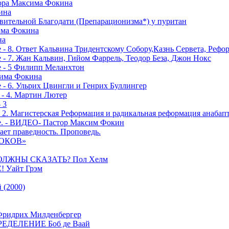
тора Максима Фокина
ина
вительной Благодати (Препарационизма*) у пуритан
сима Фокина
на
 - 8. Ответ Кальвина Тридентскому Собору,Казнь Сервета, Рефо
- 7. Жан Кальвин, Гийом Фаррель, Теодор Беза, Джон Нокс
е - 5 Филипп Меланхтон
сима Фокина
 - 6. Ульрих Цвингли и Генрих Буллингер
 - 4. Мартин Лютер
 3
- 2. Магистерская Реформация и радикальная реформация анабап
е. - ВИДЕО- Пастор Максим Фокин
ает праведность. Проповедь.
РОКОВ»
ОЛЖНЫ СКАЗАТЬ? Пол Хелм
Уайт Грэм
(2000)
дрих Милденбергер
ДЕЛЕНИЕ Боб де Ваай