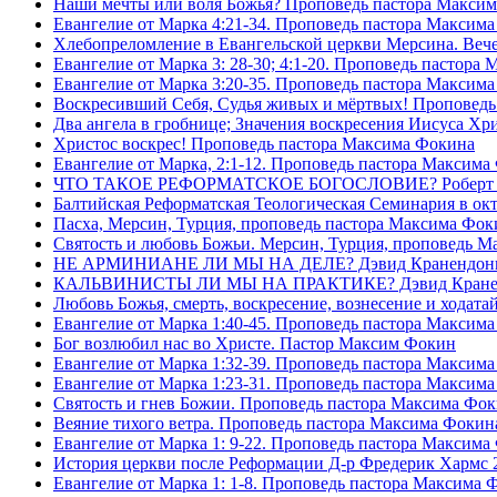
Наши мечты или воля Божья? Проповедь пастора Макси
Евангелие от Марка 4:21-34. Проповедь пастора Максим
Хлебопреломление в Евангельской церкви Мерсина. Вечер
Евангелие от Марка 3: 28-30; 4:1-20. Проповедь пастора
Евангелие от Марка 3:20-35. Проповедь пастора Максим
Воскресивший Себя, Судья живых и мëртвых! Проповедь
Два ангела в гробнице; Значения воскресения Иисуса Х
Христос воскрес! Проповедь пастора Максима Фокина
Евангелие от Марка, 2:1-12. Проповедь пастора Максима
ЧТО ТАКОЕ РЕФОРМАТСКОЕ БОГОСЛОВИЕ? Роберт Сп
Балтийская Реформатская Теологическая Семинария 
Пасха, Мерсин, Турция, проповедь пастора Максима Фок
Святость и любовь Божьи. Мерсин, Турция, проповедь 
НЕ АРМИНИАНЕ ЛИ МЫ НА ДЕЛЕ? Дэвид Кранендон
КАЛЬВИНИСТЫ ЛИ МЫ НА ПРАКТИКЕ? Дэвид Кране
Любовь Божья, смерть, воскресение, вознесение и ходат
Евангелие от Марка 1:40-45. Проповедь пастора Максим
Бог возлюбил нас во Христе. Пастор Максим Фокин
Евангелие от Марка 1:32-39. Проповедь пастора Максим
Евангелие от Марка 1:23-31. Проповедь пастора Максим
Святость и гнев Божии. Проповедь пастора Максима Фо
Веяние тихого ветра. Проповедь пастора Максима Фокин
Евангелие от Марка 1: 9-22. Проповедь пастора Максима
История церкви после Реформации Д-р Фредерик Хармс 
Евангелие от Марка 1: 1-8. Проповедь пастора Максима 