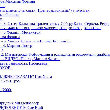
тора Максима Фокина
ина
вительной Благодати (Препарационизма*) у пуритан
сима Фокина
на
 - 8. Ответ Кальвина Тридентскому Собору,Казнь Сервета, Рефо
- 7. Жан Кальвин, Гийом Фаррель, Теодор Беза, Джон Нокс
е - 5 Филипп Меланхтон
сима Фокина
 - 6. Ульрих Цвингли и Генрих Буллингер
 - 4. Мартин Лютер
 3
- 2. Магистерская Реформация и радикальная реформация анабап
е. - ВИДЕО- Пастор Максим Фокин
ает праведность. Проповедь.
РОКОВ»
ОЛЖНЫ СКАЗАТЬ? Пол Хелм
Уайт Грэм
(2000)
дрих Милденбергер
ДЕЛЕНИЕ Боб де Ваай