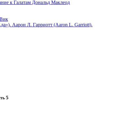
 к Галатам Дональд Маклеод
Вик
). Аарон Л. Гарриотт (Aaron L. Garriott).
5
сть