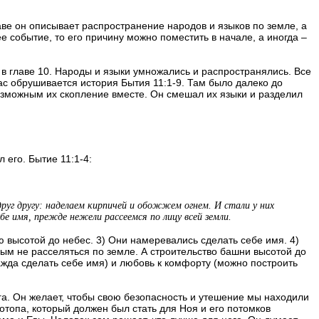
аве он описывает распространение народов и языков по земле, а
е событие, то его причину можно поместить в начале, а иногда –
 в главе 10. Народы и языки умножались и распространялись. Все
нас обрушивается история Бытия 11:1-9. Там было далеко до
возможным их скопление вместе. Он смешал их языки и разделил
 его. Бытие 11:1-4:
 друг другу: наделаем кирпичей и обожжем огнем. И стали у них
бе имя, прежде нежели рассеемся по лицу всей земли.
 высотой до небес. 3) Они намеревались сделать себе имя. 4)
ым не расселяться по земле. А строительство башни высотой до
ажда сделать себе имя) и любовь к комфорту (можно построить
ога. Он желает, чтобы свою безопасность и утешение мы находили
потопа, который должен был стать для Ноя и его потомков