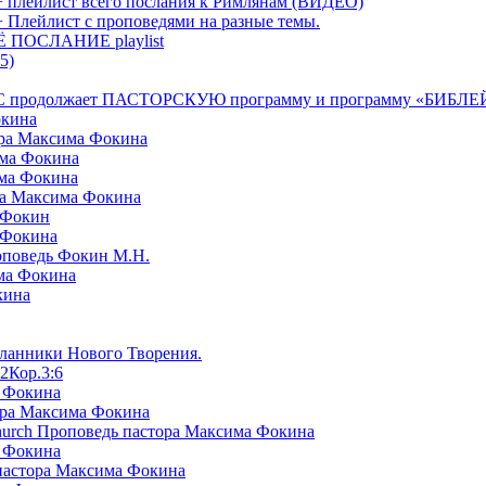
+ плейлист всего послания к Римлянам (ВИДЕО)
+ Плейлист с проповедями на разные темы.
СЁ ПОСЛАНИЕ playlist
5)
я БРТС продолжает ПАСТОРСКУЮ программу и программу «
окина
ора Максима Фокина
има Фокина
има Фокина
ра Максима Фокина
 Фокин
 Фокина
оповедь Фокин М.Н.
ма Фокина
кина
сланники Нового Творения.
2Кор.3:6
а Фокина
ора Максима Фокина
Church Проповедь пастора Максима Фокина
а Фокина
пастора Максима Фокина