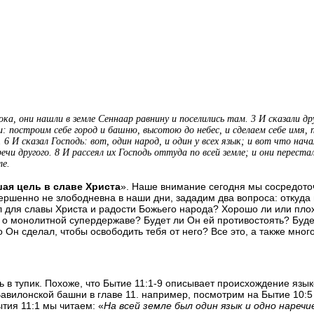
тока, они нашли в земле Сеннаар равнину и поселились там. 3 И сказали д
и: построим себе город и башню, высотою до небес, и сделаем себе имя, 
 И сказал Господь: вот, один народ, и один у всех язык; и вот что нач
чи другого. 8 И рассеял их Господь оттуда по всей земле; и они перест
ле.
ая цель в славе Христ
а
». Наше внимание сегодня мы сосредото
вершенно не злободневна в наши дни
,
зададим два вопроса
:
откуда
 для славы Христа и радости Божьего народа
?
Хорошо ли или пло
г о монолитной супердержаве
?
Будет ли Он ей противостоять
?
Буде
о Он сделал
,
чтобы освободить тебя от него
?
Все это, а также мног
ь в тупик. Похоже, что Бытие 11:1-9 описывает происхождение яз
авилонской башни в главе 11. например, посмотрим на Бытие 10:5
Бытия 11:1 мы читаем: «
На всей земле был один язык и одно наречи