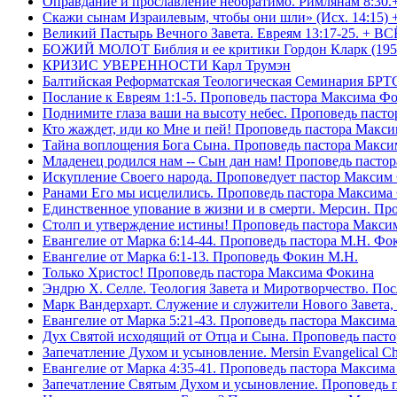
Оправдание и прославление необратимо. Римлянам 8:30.
Скажи сынам Израилевым, чтобы они шли» (Исх. 14:15) 
Великий Пастырь Вечного Завета. Евреям 13:17-25. + В
БОЖИЙ МОЛОТ Библия и ее критики Гордон Кларк (195
КРИЗИС УВЕРЕННОСТИ Карл Трумэн
Балтийская Реформатская Теологическая Семинари
Послание к Евреям 1:1-5. Проповедь пастора Максима Ф
Поднимите глаза ваши на высоту небес. Проповедь паст
Кто жаждет, иди ко Мне и пей! Проповедь пастора Макс
Тайна воплощения Бога Сына. Проповедь пастора Макс
Младенец родился нам -- Сын дан нам! Проповедь пасто
Искупление Своего народа. Проповедует пастор Максим
Ранами Его мы исцелились. Проповедь пастора Максима
Единственное упование в жизни и в смерти. Мерсин. Пр
Столп и утверждение истины! Проповедь пастора Макси
Евангелие от Марка 6:14-44. Проповедь пастора М.Н. Фо
Евангелие от Марка 6:1-13. Проповедь Фокин М.Н.
Только Христос! Проповедь пастора Максима Фокина
Эндрю Х. Селле. Теология Завета и Миротворчество. По
Марк Вандерхарт. Служение и служители Нового Завета, 
Евангелие от Марка 5:21-43. Проповедь пастора Максим
Дух Святой исходящий от Отца и Сына. Проповедь паст
Запечатление Духом и усыновление. Mersin Evangelical 
Евангелие от Марка 4:35-41. Проповедь пастора Максим
Запечатление Святым Духом и усыновление. Проповедь 