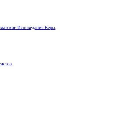
рматские Исповедания Веры,
тистов.