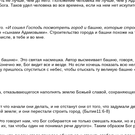
ь не лучше, чем до него. Положение человека не лучше, чем у Ада
Бога. Таков удел человека во все времена, если на нем нет искупи
о. «
И сошел Господь посмотреть город и башню, которые стро
 «сынами Адамовыми». Строительство города и башни похоже на то,
исле, в тебе и во мне.
и башню»
. Это святая насмешка
.
Автор высмеивает башню
,
говоря
,
Конечно же
,
Бог видит все и везде
.
Но если хочешь показать всю не
огу пришлось спуститься с небес, чтобы отыскать ту великую башню
ка, отказывающегося наполнять землю Божьей славой, сохраняющег
вот что начали они делать, и не отстанут они от того, что задумали
ей земле; и они перестали строить город.
(
Бытие
11:6-8)
. Это говорит нам, что Бог собирается не только смешать языки, но 
 их
,
так чтобы один не понимал речи другого
».
Таким образом Бог 