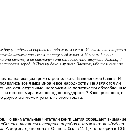
руг другу: наделаем кирпичей и обожжем огнем. И стали у них кирпичи
прежде нежели рассеемся по лицу всей земли. 5 И сошел Господь
али они делать, и не отстанут они от того, что задумали делать; 7
али строить город. 9 Посему дано ему имя: Вавилон, ибо там смешал
чим на вопиющем грехе строительства Вавилонской башни
.
И
 появились все языки мира и все народности
?
Не являются ли
хо
,
что есть отдельные
,
независимые политически обособленные
т ли в конце мира именно одно государство
?
В конце концов
,
в
ое другое мы можем узнать из этого текста.
ыков. Но внимательные читатели книги Бытия обращают внимание,
 «
От сих населились острова народов в землях их, каждый по
е
». Автор знал, что делал. Он не забыл в 11:1, что говорил в 10:5,