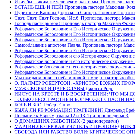
Илия был таким же человеком, как и мы. Проповедь пас
ВСТАНЬ ЕШЬ И ПЕЙ! Проповедь пастора Максима Фок
Пуритане и Каноны Дортского Синода. Понятие Подгото
Свят, Свят, Свят Господь! Ис.6. Проповедь пастора Мак
Господь пастырь мой! Проповедь пастора Максима Фоки
Реформатское Богословие и Его Историческое Окружение
Реформатское Богословие и Его Историческое Окружение 
Реформатское Богословие и Его Историческое Окружени
Самообладание апостола Павла. Проповедь пастора Мак
Реформатское Богословие и Его Историческое Окружение
Реформатское Богословие и его Историческое Окружение
Реформатское Богословие и его историческое окружение -
Реформатское богословие и его историческое окружение 
Реформатское Богословие и Его Историческое Окружени
Мы ожидаем нового неба и новой земли, на которых обит
О. ПАЛМЕР РОБЕРТСОН. «ХРИСТОС БОЖЬИХ ПРО
МУЖ СКОРБИ И ЦАРЬ СЛАВЫ Джонти Родс
ИИСУС НА КРЕСТЕ И В ВОСКРЕСЕНИИ: ЧТО МЫ Д
ТОЛЬКО БЕССТРАСТНЫЙ БОГ МОЖЕТ СПАСТИ НАС! 
БОЛЬ И ЗЛО. Роберт Спрол.
БЫЛА ЛИ РЕФОРМАЦИЯ ТРАГЕДИЕЙ? Джеральд Брей 
Послание к Евреям, главы 12 и 13. Три проповеди мп3.
О ДОМАШНИХ ЖИВОТНЫХ (2 радиопередачи)
МАРТИН ЛЮТЕР КАК УЧИТЕЛЬ И ПРОПОВЕДНИК Фри
СВОБОДА ИЛИ РАБСТВО ВОЛИ: КРИТИЧЕСКОЕ ОПРЕ