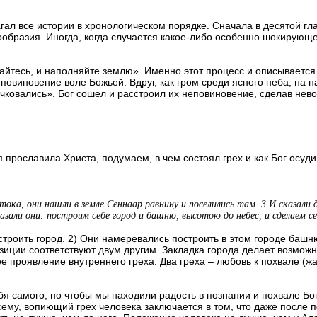
гал все истории в хронологическом порядке. Сначала в десятой гл
ообразия. Иногда, когда случается какое-либо особенно шокирующе
айтесь, и наполняйте землю». Именно этот процесс и описывается
повиновение воле Божьей. Вдруг, как гром среди ясного неба, на 
учковались». Бог сошел и расстроил их неповиновение, сделав не
 прославила Христа, подумаем, в чем состоял грех и как Бог осудил
стока, они нашли в земле Сеннаар равнину и поселились там. 3 И сказали
азали они: построим себе город и башню, высотою до небес, и сделаем се
троить город. 2) Они намеревались построить в этом городе башню
зиции соответствуют двум другим. Закладка города делает возможн
е проявление внутреннего греха. Два греха – любовь к похвале (ж
ебя самого, но чтобы мы находили радость в познании и похвале Б
сему, вопиющий грех человека заключается в том, что даже после 