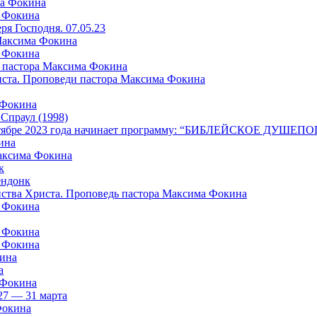
ма Фокина
а Фокина
я Господня. 07.05.23
 Максима Фокина
а Фокина
 пастора Максима Фокина
риста. Проповеди пастора Максима Фокина
 Фокина
раул (1998)
в октябре 2023 года начинает программу: “БИБЛЕЙСКОЕ ДУШ
ина
Максима Фокина
к
ндонк
айства Христа. Проповедь пастора Максима Фокина
а Фокина
а Фокина
а Фокина
кина
а
 Фокина
27 — 31 марта
Фокина