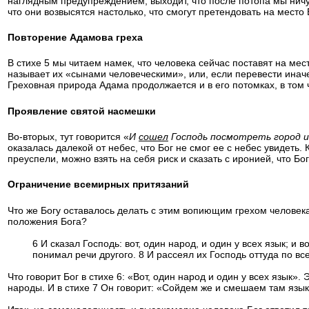
наглядным предупреждением, выходит, что после потопа мы ничут
что они возвысятся настолько, что смогут претендовать на место 
Повторение Адамова греха
В стихе 5 мы читаем намек, что человека сейчас поставят на мест
называет их «сынами человеческими», или, если перевести иначе
Греховная природа Адама продолжается и в его потомках, в том ч
Проявление святой насмешки
Во-вторых, тут говорится «
И
сошел
Господь посмотреть город 
оказалась далекой от небес
,
что Бог не смог ее с небес увидеть
.
преуспели, можно взять на себя риск и сказать с иронией, что Б
Ограничение всемирных притязаний
Что же Богу оставалось делать с этим вопиющим грехом челове
положения Бога?
6 И сказал Господь: вот, один народ, и один у всех язык; и 
понимал речи другого. 8 И рассеял их Господь оттуда по вс
Что говорит Бог в стихе 6: «Вот, один народ и один у всех язык»
народы
.
И в стихе
7
Он говорит
: «
Сойдем же и смешаем там язык