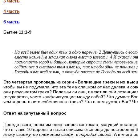
3 часть
4 часть
6 часть
Бытие 11:1-9
На всей земле был один язык и одно наречие. 2 Двинувшись с вос
вместо камней, а земляная смола вместо извести. 4 И сказали он
посмотреть город и башню, которые строили сыны человеческие. 6
сойдем же и смешаем там язык их, так чтобы один не понимал ре
Господь язык всей земли, и оттуда рассеял их Господь по всей зем
Это четвертая проповедь из серии «
Вопиющие грехи и их высш
чтобы вы не подумали
,
что эта тема слишком от нас далека и со
они результатом греха
?
Полезны ли они
,
имеют ли они потенциал
государства
,
часто конфликтующие между собой
?
Что думает Бо
чем корень твоего собственного греха
?
Что о нем думает Бог
?
Чт
Ответ на запутанный вопрос
Прежде всего, поясним один вопрос контекста, могущий поставит
что в главе 10 народы и языки описываются еще до построения В
языку своему, по племенам своим, в народах своих
». А в книге 