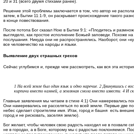
20 и 31 (всего двумя стихами ранее).
Решение этой проблемы заключается в том, что автор не распола
затем, в Бытии 11:1-9, он раскрывает происхождение такого разн
в конце повествования.
После потопа Бог сказал Ною в Бытии 9:1: «Плодитесь и размнож
выглядело, как простое исполнение Божьей заповеди. Похоже на 
послушания. Никуда они не распространялись. Наоборот, они «к
все человечество на народы и языки.
Выявление двух страшных грехов
Сейчас углубимся и, прежде чем рассмотреть, как вся эта история
1 На всей земле был один язык и одно наречие. 2 Двинувшись с во
кирпичи вместо камней, а земляная смола вместо извести. 4 И ск
Главные заявления мы читаем в стихе 4:1) Они намеревались пос
Они намеревались не расселяться по всей земле. Первые две по
небес сделает строителям имя. Итак, город и башня есть внешне
город и не рисковать, заселяя землю).
Бог желает, чтобы человек свою радость находил не в похвале с
не в городах, а в Боге, которому мы с радостью поклоняемся. По