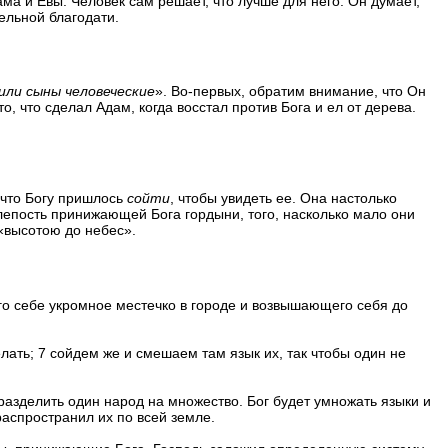
ма и Евы. Человек сам решает, что лучше для него. Он думает,
тельной благодати.
или сыны человеческие
». Во-первых, обратим внимание, что Он
 что сделал Адам, когда восстал против Бога и ел от дерева.
что Богу пришлось
сойти
,
чтобы увидеть ее
.
Она настолько
лепость принижающей Бога гордыни, того, насколько мало они
«
высотою до небес
».
о себе укромное местечко в городе и возвышающего себя до
 делать; 7 сойдем же и смешаем там язык их, так чтобы один не
и разделить один народ на множество. Бог будет умножать языки и
распространил их по всей земле
.