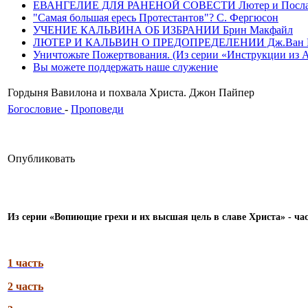
ЕВАНГЕЛИЕ ДЛЯ РАНЕНОЙ СОВЕСТИ Лютер и Послание
"Самая большая ересь Протестантов"? С. Фергюсон
УЧЕНИЕ КАЛЬВИНА ОБ ИЗБРАНИИ Брин Макфайл
ЛЮТЕР И КАЛЬВИН О ПРЕДОПРЕДЕЛЕНИИ Дж.Ван 
Уничтожьте Пожертвования. (Из серии «Инструкции из Ада»
Вы можете поддержать наше служение
Гордыня Вавилона и похвала Христа. Джон Пайпер
Богословие
-
Проповеди
Опубликовать
Из серии «Вопиющие грехи и их высшая цель в славе Христа» - ча
1 часть
2 часть