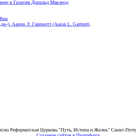
 к Галатам Дональд Маклеод
Вик
). Аарон Л. Гарриотт (Aaron L. Garriott).
еско Реформатская Церковь "Путь, Истина и Жизнь" Санкт-Петер
Создание сайтов в Петербурге