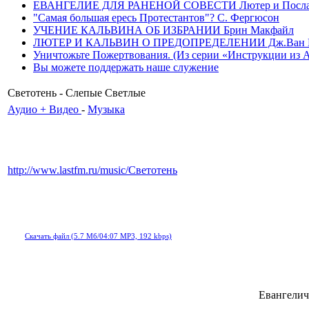
ЕВАНГЕЛИЕ ДЛЯ РАНЕНОЙ СОВЕСТИ Лютер и Послание
"Самая большая ересь Протестантов"? С. Фергюсон
УЧЕНИЕ КАЛЬВИНА ОБ ИЗБРАНИИ Брин Макфайл
ЛЮТЕР И КАЛЬВИН О ПРЕДОПРЕДЕЛЕНИИ Дж.Ван 
Уничтожьте Пожертвования. (Из серии «Инструкции из Ада»
Вы можете поддержать наше служение
Светотень - Слепые Светлые
Аудио + Видео
-
Музыка
http://www.lastfm.ru/music/Светотень
Скачать файл (5.7 Мб/04:07 MP3, 192 kbps)
Евангелич