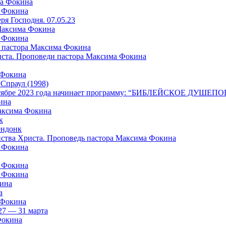
ма Фокина
а Фокина
я Господня. 07.05.23
 Максима Фокина
а Фокина
 пастора Максима Фокина
риста. Проповеди пастора Максима Фокина
 Фокина
раул (1998)
в октябре 2023 года начинает программу: “БИБЛЕЙСКОЕ ДУШ
ина
Максима Фокина
к
ндонк
айства Христа. Проповедь пастора Максима Фокина
а Фокина
а Фокина
а Фокина
кина
а
 Фокина
27 — 31 марта
Фокина