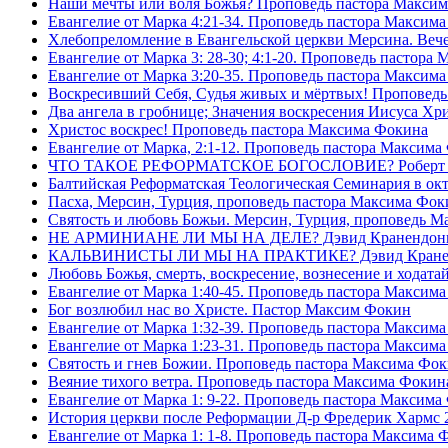
Наши мечты или воля Божья? Проповедь пастора Макси
Евангелие от Марка 4:21-34. Проповедь пастора Максим
Хлебопреломление в Евангельской церкви Мерсина. Вечер
Евангелие от Марка 3: 28-30; 4:1-20. Проповедь пастора
Евангелие от Марка 3:20-35. Проповедь пастора Максим
Воскресивший Себя, Судья живых и мëртвых! Проповедь
Два ангела в гробнице; Значения воскресения Иисуса Х
Христос воскрес! Проповедь пастора Максима Фокина
Евангелие от Марка, 2:1-12. Проповедь пастора Максима
ЧТО ТАКОЕ РЕФОРМАТСКОЕ БОГОСЛОВИЕ? Роберт Сп
Балтийская Реформатская Теологическая Семинария 
Пасха, Мерсин, Турция, проповедь пастора Максима Фок
Святость и любовь Божьи. Мерсин, Турция, проповедь 
НЕ АРМИНИАНЕ ЛИ МЫ НА ДЕЛЕ? Дэвид Кранендон
КАЛЬВИНИСТЫ ЛИ МЫ НА ПРАКТИКЕ? Дэвид Кране
Любовь Божья, смерть, воскресение, вознесение и ходат
Евангелие от Марка 1:40-45. Проповедь пастора Максим
Бог возлюбил нас во Христе. Пастор Максим Фокин
Евангелие от Марка 1:32-39. Проповедь пастора Максим
Евангелие от Марка 1:23-31. Проповедь пастора Максим
Святость и гнев Божии. Проповедь пастора Максима Фо
Веяние тихого ветра. Проповедь пастора Максима Фокин
Евангелие от Марка 1: 9-22. Проповедь пастора Максима
История церкви после Реформации Д-р Фредерик Хармс 
Евангелие от Марка 1: 1-8. Проповедь пастора Максима 