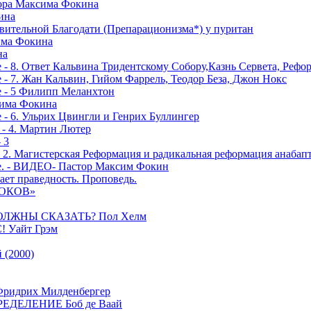
тора Максима Фокина
ина
вительной Благодати (Препарационизма*) у пуритан
сима Фокина
на
 - 8. Ответ Кальвина Тридентскому Собору,Казнь Сервета, Рефо
- 7. Жан Кальвин, Гийом Фаррель, Теодор Беза, Джон Нокс
е - 5 Филипп Меланхтон
сима Фокина
 - 6. Ульрих Цвингли и Генрих Буллингер
 - 4. Мартин Лютер
 3
- 2. Магистерская Реформация и радикальная реформация анабап
е. - ВИДЕО- Пастор Максим Фокин
ает праведность. Проповедь.
РОКОВ»
ОЛЖНЫ СКАЗАТЬ? Пол Хелм
Уайт Грэм
(2000)
дрих Милденбергер
ДЕЛЕНИЕ Боб де Ваай