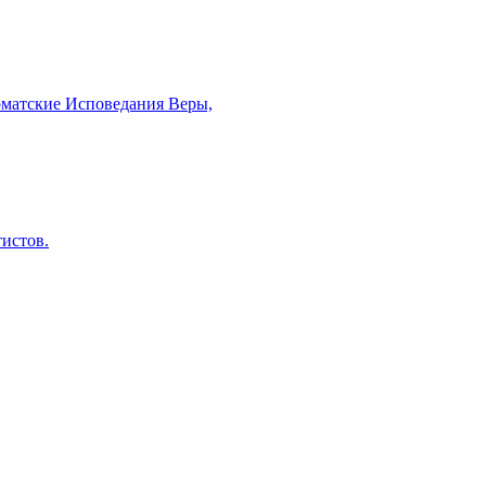
рматские Исповедания Веры,
тистов.