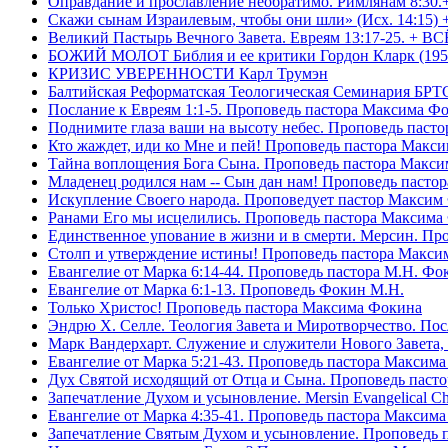
Оправдание и прославление необратимо. Римлянам 8:30.
Скажи сынам Израилевым, чтобы они шли» (Исх. 14:15) 
Великий Пастырь Вечного Завета. Евреям 13:17-25. + В
БОЖИЙ МОЛОТ Библия и ее критики Гордон Кларк (195
КРИЗИС УВЕРЕННОСТИ Карл Трумэн
Балтийская Реформатская Теологическая Семинари
Послание к Евреям 1:1-5. Проповедь пастора Максима Ф
Поднимите глаза ваши на высоту небес. Проповедь паст
Кто жаждет, иди ко Мне и пей! Проповедь пастора Макс
Тайна воплощения Бога Сына. Проповедь пастора Макс
Младенец родился нам -- Сын дан нам! Проповедь пасто
Искупление Своего народа. Проповедует пастор Максим
Ранами Его мы исцелились. Проповедь пастора Максима
Единственное упование в жизни и в смерти. Мерсин. Пр
Столп и утверждение истины! Проповедь пастора Макси
Евангелие от Марка 6:14-44. Проповедь пастора М.Н. Фо
Евангелие от Марка 6:1-13. Проповедь Фокин М.Н.
Только Христос! Проповедь пастора Максима Фокина
Эндрю Х. Селле. Теология Завета и Миротворчество. По
Марк Вандерхарт. Служение и служители Нового Завета, 
Евангелие от Марка 5:21-43. Проповедь пастора Максим
Дух Святой исходящий от Отца и Сына. Проповедь паст
Запечатление Духом и усыновление. Mersin Evangelical 
Евангелие от Марка 4:35-41. Проповедь пастора Максим
Запечатление Святым Духом и усыновление. Проповедь 