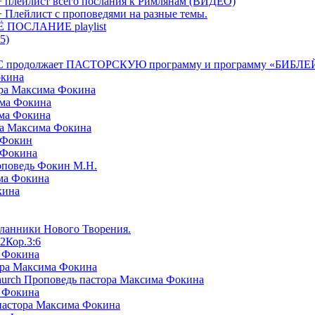
+ плейлист всего послания к Римлянам (ВИДЕО)
+ Плейлист с проповедями на разные темы.
СЁ ПОСЛАНИЕ playlist
5)
я БРТС продолжает ПАСТОРСКУЮ программу и программу «
окина
ора Максима Фокина
има Фокина
има Фокина
ра Максима Фокина
 Фокин
 Фокина
оповедь Фокин М.Н.
ма Фокина
кина
сланники Нового Творения.
2Кор.3:6
а Фокина
ора Максима Фокина
Church Проповедь пастора Максима Фокина
а Фокина
пастора Максима Фокина