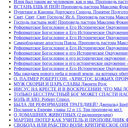
Илия был таким же человеком, как и мы. Проповедь пас
ВСТАНЬ ЕШЬ И ПЕЙ! Проповедь пастора Максима Фок
Пуритане и Каноны Дортского Синода. Понятие Подгото
Свят, Свят, Свят Господь! Ис.6. Проповедь пастора Мак
Господь пастырь мой! Проповедь пастора Максима Фоки
Реформатское Богословие и Его Историческое Окружение
Реформатское Богословие и Его Историческое Окружение 
Реформатское Богословие и Его Историческое Окружени
Самообладание апостола Павла. Проповедь пастора Мак
Реформатское Богословие и Его Историческое Окружение
Реформатское Богословие и его Историческое Окружение
Реформатское Богословие и его историческое окружение -
Реформатское богословие и его историческое окружение 
Реформатское Богословие и Его Историческое Окружени
Мы ожидаем нового неба и новой земли, на которых обит
О. ПАЛМЕР РОБЕРТСОН. «ХРИСТОС БОЖЬИХ ПРО
МУЖ СКОРБИ И ЦАРЬ СЛАВЫ Джонти Родс
ИИСУС НА КРЕСТЕ И В ВОСКРЕСЕНИИ: ЧТО МЫ Д
ТОЛЬКО БЕССТРАСТНЫЙ БОГ МОЖЕТ СПАСТИ НАС! 
БОЛЬ И ЗЛО. Роберт Спрол.
БЫЛА ЛИ РЕФОРМАЦИЯ ТРАГЕДИЕЙ? Джеральд Брей 
Послание к Евреям, главы 12 и 13. Три проповеди мп3.
О ДОМАШНИХ ЖИВОТНЫХ (2 радиопередачи)
МАРТИН ЛЮТЕР КАК УЧИТЕЛЬ И ПРОПОВЕДНИК Фри
СВОБОДА ИЛИ РАБСТВО ВОЛИ: КРИТИЧЕСКОЕ ОПРЕ