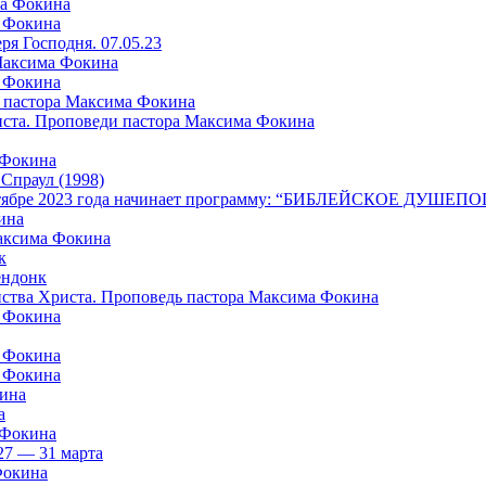
ма Фокина
а Фокина
я Господня. 07.05.23
 Максима Фокина
а Фокина
 пастора Максима Фокина
риста. Проповеди пастора Максима Фокина
 Фокина
раул (1998)
в октябре 2023 года начинает программу: “БИБЛЕЙСКОЕ ДУШ
ина
Максима Фокина
к
ндонк
айства Христа. Проповедь пастора Максима Фокина
а Фокина
а Фокина
а Фокина
кина
а
 Фокина
27 — 31 марта
Фокина