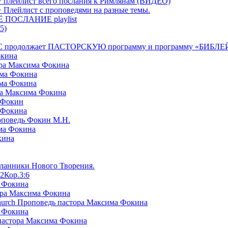
+ плейлист всего послания к Римлянам (ВИДЕО)
+ Плейлист с проповедями на разные темы.
СЁ ПОСЛАНИЕ playlist
5)
я БРТС продолжает ПАСТОРСКУЮ программу и программу «
окина
ора Максима Фокина
има Фокина
има Фокина
ра Максима Фокина
 Фокин
 Фокина
оповедь Фокин М.Н.
ма Фокина
кина
сланники Нового Творения.
2Кор.3:6
а Фокина
ора Максима Фокина
Church Проповедь пастора Максима Фокина
а Фокина
пастора Максима Фокина