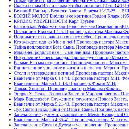
Оправдание и прославление необратимо. Римлянам 8:30.
Скажи сынам Израилевым, чтобы они шли» (Исх. 14:15) 
Великий Пастырь Вечного Завета. Евреям 13:17-25. + В
БОЖИЙ МОЛОТ Библия и ее критики Гордон Кларк (195
КРИЗИС УВЕРЕННОСТИ Карл Трумэн
Балтийская Реформатская Теологическая Семинари
Послание к Евреям 1:1-5. Проповедь пастора Максима Ф
Поднимите глаза ваши на высоту небес. Проповедь паст
Кто жаждет, иди ко Мне и пей! Проповедь пастора Макс
Тайна воплощения Бога Сына. Проповедь пастора Макс
Младенец родился нам -- Сын дан нам! Проповедь пасто
Искупление Своего народа. Проповедует пастор Максим
Ранами Его мы исцелились. Проповедь пастора Максима
Единственное упование в жизни и в смерти. Мерсин. Пр
Столп и утверждение истины! Проповедь пастора Макси
Евангелие от Марка 6:14-44. Проповедь пастора М.Н. Фо
Евангелие от Марка 6:1-13. Проповедь Фокин М.Н.
Только Христос! Проповедь пастора Максима Фокина
Эндрю Х. Селле. Теология Завета и Миротворчество. По
Марк Вандерхарт. Служение и служители Нового Завета, 
Евангелие от Марка 5:21-43. Проповедь пастора Максим
Дух Святой исходящий от Отца и Сына. Проповедь паст
Запечатление Духом и усыновление. Mersin Evangelical 
Евангелие от Марка 4:35-41. Проповедь пастора Максим
Запечатление Святым Духом и усыновление. Проповедь 