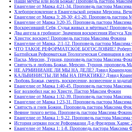
Наши мечты или воля Божья? Проповедь пастора Макси
Евангелие от Марка 4:21-34. Проповедь пастора Максим
Хлебопреломление в Евангельской церкви Мерсина. Вечер
Евангелие от Марка 3: 28-30; 4:1-20. Проповедь пастора
Евангелие от Марка 3:20-35. Проповедь пастора Максим
Воскресивший Себя, Судья живых и мëртвых! Проповедь
Два ангела в гробнице; Значения воскресения Иисуса Х
Христос воскрес! Проповедь пастора Максима Фокина
Евангелие от Марка, 2:1-12. Проповедь пастора Максима
ЧТО ТАКОЕ РЕФОРМАТСКОЕ БОГОСЛОВИЕ? Роберт Сп
Балтийская Реформатская Теологическая Семинария 
Пасха, Мерсин, Турция, проповедь пастора Максима Фок
Святость и любовь Божьи. Мерсин, Турция, проповедь 
НЕ АРМИНИАНЕ ЛИ МЫ НА ДЕЛЕ? Дэвид Кранендон
КАЛЬВИНИСТЫ ЛИ МЫ НА ПРАКТИКЕ? Дэвид Кране
Любовь Божья, смерть, воскресение, вознесение и ходат
Евангелие от Марка 1:40-45. Проповедь пастора Максим
Бог возлюбил нас во Христе. Пастор Максим Фокин
Евангелие от Марка 1:32-39. Проповедь пастора Максим
Евангелие от Марка 1:23-31. Проповедь пастора Максим
Святость и гнев Божии. Проповедь пастора Максима Фо
Веяние тихого ветра. Проповедь пастора Максима Фокин
Евангелие от Марка 1: 9-22. Проповедь пастора Максима
История церкви после Реформации Д-р Фредерик Хармс 
Евангелие от Марка 1: 1-8. Проповедь пастора Максима 