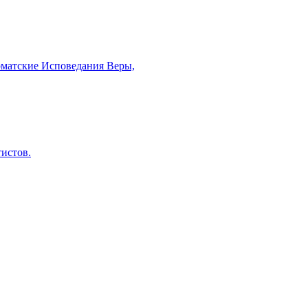
рматские Исповедания Веры,
тистов.