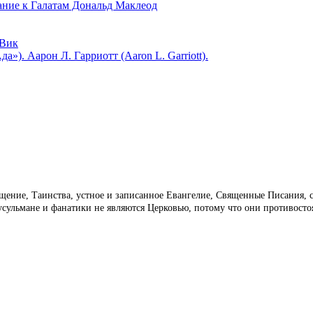
 к Галатам Дональд Маклеод
Вик
). Аарон Л. Гарриотт (Aaron L. Garriott).
ещение, Таинства, устное и записанное Евангелие, Священные Писания, 
мусульмане и фанатики не являются Церковью, потому что они противост