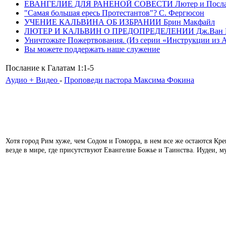
ЕВАНГЕЛИЕ ДЛЯ РАНЕНОЙ СОВЕСТИ Лютер и Послание
"Самая большая ересь Протестантов"? С. Фергюсон
УЧЕНИЕ КАЛЬВИНА ОБ ИЗБРАНИИ Брин Макфайл
ЛЮТЕР И КАЛЬВИН О ПРЕДОПРЕДЕЛЕНИИ Дж.Ван 
Уничтожьте Пожертвования. (Из серии «Инструкции из Ада»
Вы можете поддержать наше служение
Послание к Галатам 1:1-5
Аудио + Видео
-
Проповеди пастора Максима Фокина
Хотя город Рим хуже, чем Содом и Гоморра, в нем все же остаются Кр
везде в мире, где присутствуют Евангелие Божье и Таинства. Иудеи, 