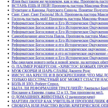
Илия был таким же человеком, как и мы. Проповедь пас
ВСТАНЬ ЕШЬ И ПЕЙ! Проповедь пастора Максима Фок
Пуритане и Каноны Дортского Синода. Понятие Подгото
Свят, Свят, Свят Господь! Ис.6. Проповедь пастора Мак
Господь пастырь мой! Проповедь пастора Максима Фоки
Реформатское Богословие и Его Историческое Окружение
Реформатское Богословие и Его Историческое Окружение 
Реформатское Богословие и Его Историческое Окружени
Самообладание апостола Павла. Проповедь пастора Мак
Реформатское Богословие и Его Историческое Окружение
Реформатское Богословие и его Историческое Окружение
Реформатское Богословие и его историческое окружение -
Реформатское богословие и его историческое окружение 
Реформатское Богословие и Его Историческое Окружени
Мы ожидаем нового неба и новой земли, на которых обит
О. ПАЛМЕР РОБЕРТСОН. «ХРИСТОС БОЖЬИХ ПРО
МУЖ СКОРБИ И ЦАРЬ СЛАВЫ Джонти Родс
ИИСУС НА КРЕСТЕ И В ВОСКРЕСЕНИИ: ЧТО МЫ Д
ТОЛЬКО БЕССТРАСТНЫЙ БОГ МОЖЕТ СПАСТИ НАС! 
БОЛЬ И ЗЛО. Роберт Спрол.
БЫЛА ЛИ РЕФОРМАЦИЯ ТРАГЕДИЕЙ? Джеральд Брей 
Послание к Евреям, главы 12 и 13. Три проповеди мп3.
О ДОМАШНИХ ЖИВОТНЫХ (2 радиопередачи)
МАРТИН ЛЮТЕР КАК УЧИТЕЛЬ И ПРОПОВЕДНИК Фри
СВОБОДА ИЛИ РАБСТВО ВОЛИ: КРИТИЧЕСКОЕ ОПРЕ