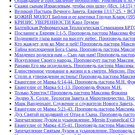
Оправдание и прославление необратимо. Римлянам 8:30.
Скажи сынам Израилевым, чтобы они шли» (Исх. 14:15) 
Великий Пастырь Вечного Завета. Евреям 13:17-25. + В
БОЖИЙ МОЛОТ Библия и ее критики Гордон Кларк (195
КРИЗИС УВЕРЕННОСТИ Карл Трумэн
Балтийская Реформатская Теологическая Семинари
Послание к Евреям 1:1-5. Проповедь пастора Максима Ф
Поднимите глаза ваши на высоту небес. Проповедь паст
Кто жаждет, иди ко Мне и пей! Проповедь пастора Макс
Тайна воплощения Бога Сына. Проповедь пастора Макс
Младенец родился нам -- Сын дан нам! Проповедь пасто
Искупление Своего народа. Проповедует пастор Максим
Ранами Его мы исцелились. Проповедь пастора Максима
Единственное упование в жизни и в смерти. Мерсин. Пр
Столп и утверждение истины! Проповедь пастора Макси
Евангелие от Марка 6:14-44. Проповедь пастора М.Н. Фо
Евангелие от Марка 6:1-13. Проповедь Фокин М.Н.
Только Христос! Проповедь пастора Максима Фокина
Эндрю Х. Селле. Теология Завета и Миротворчество. По
Марк Вандерхарт. Служение и служители Нового Завета, 
Евангелие от Марка 5:21-43. Проповедь пастора Максим
Дух Святой исходящий от Отца и Сына. Проповедь паст
Запечатление Духом и усыновление. Mersin Evangelical 
Евангелие от Марка 4:35-41. Проповедь пастора Максим
Запечатление Святым Духом и усыновление. Проповедь 