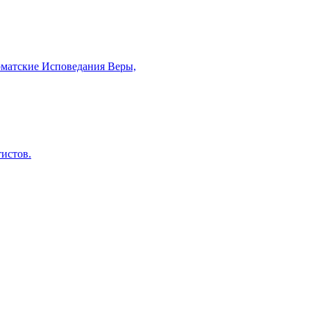
рматские Исповедания Веры,
тистов.