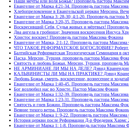
Наши мечты или воля Божья? Проповедь пастора Макси
Евангелие от Марка 4:21-34. Проповедь пастора Максим
Хлебопреломление в Евангельской церкви Мерсина. Вечер
Евангелие от Марка 3: 28-30; 4:1-20. Проповедь пастора
Евангелие от Марка 3:20-35. Проповедь пастора Максим
Воскресивший Себя, Судья живых и мëртвых! Проповедь
Два ангела в гробнице; Значения воскресения Иисуса Х
Христос воскрес! Проповедь пастора Максима Фокина
Евангелие от Марка, 2:1-12. Проповедь пастора Максима
ЧТО ТАКОЕ РЕФОРМАТСКОЕ БОГОСЛОВИЕ? Роберт Сп
Балтийская Реформатская Теологическая Семинария 
Пасха, Мерсин, Турция, проповедь пастора Максима Фок
Святость и любовь Божьи. Мерсин, Турция, проповедь 
НЕ АРМИНИАНЕ ЛИ МЫ НА ДЕЛЕ? Дэвид Кранендон
КАЛЬВИНИСТЫ ЛИ МЫ НА ПРАКТИКЕ? Дэвид Кране
Любовь Божья, смерть, воскресение, вознесение и ходат
Евангелие от Марка 1:40-45. Проповедь пастора Максим
Бог возлюбил нас во Христе. Пастор Максим Фокин
Евангелие от Марка 1:32-39. Проповедь пастора Максим
Евангелие от Марка 1:23-31. Проповедь пастора Максим
Святость и гнев Божии. Проповедь пастора Максима Фо
Веяние тихого ветра. Проповедь пастора Максима Фокин
Евангелие от Марка 1: 9-22. Проповедь пастора Максима
История церкви после Реформации Д-р Фредерик Хармс 
Евангелие от Марка 1: 1-8. Проповедь пастора Максима 