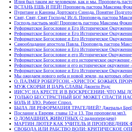
Илия был таким же человеком, как и мы. Проповедь пас
ВСТАНЬ ЕШЬ И ПЕЙ! Проповедь пастора Максима Фок
Пуритане и Каноны Дортского Синода. Понятие Подгото
Свят, Свят, Свят Господь! Ис.6. Проповедь пастора Мак
Господь пастырь мой! Проповедь пастора Максима Фоки
Реформатское Богословие и Его Историческое Окружение
Реформатское Богословие и Его Историческое Окружение 
Реформатское Богословие и Его Историческое Окружени
Самообладание апостола Павла. Проповедь пастора Мак
Реформатское Богословие и Его Историческое Окружение
Реформатское Богословие и его Историческое Окружение
Реформатское Богословие и его историческое окружение -
Реформатское богословие и его историческое окружение 
Реформатское Богословие и Его Историческое Окружени
Мы ожидаем нового неба и новой земли, на которых обит
О. ПАЛМЕР РОБЕРТСОН. «ХРИСТОС БОЖЬИХ ПРО
МУЖ СКОРБИ И ЦАРЬ СЛАВЫ Джонти Родс
ИИСУС НА КРЕСТЕ И В ВОСКРЕСЕНИИ: ЧТО МЫ Д
ТОЛЬКО БЕССТРАСТНЫЙ БОГ МОЖЕТ СПАСТИ НАС! 
БОЛЬ И ЗЛО. Роберт Спрол.
БЫЛА ЛИ РЕФОРМАЦИЯ ТРАГЕДИЕЙ? Джеральд Брей 
Послание к Евреям, главы 12 и 13. Три проповеди мп3.
О ДОМАШНИХ ЖИВОТНЫХ (2 радиопередачи)
МАРТИН ЛЮТЕР КАК УЧИТЕЛЬ И ПРОПОВЕДНИК Фри
СВОБОДА ИЛИ РАБСТВО ВОЛИ: КРИТИЧЕСКОЕ ОПРЕ