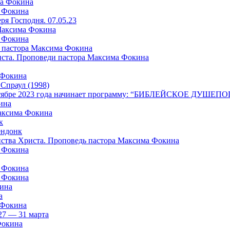
ма Фокина
а Фокина
я Господня. 07.05.23
 Максима Фокина
а Фокина
 пастора Максима Фокина
риста. Проповеди пастора Максима Фокина
 Фокина
раул (1998)
в октябре 2023 года начинает программу: “БИБЛЕЙСКОЕ ДУШ
ина
Максима Фокина
к
ндонк
айства Христа. Проповедь пастора Максима Фокина
а Фокина
а Фокина
а Фокина
кина
а
 Фокина
27 — 31 марта
Фокина