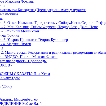
тора Максима Фокина
ина
вительной Благодати (Препарационизма*) у пуритан
сима Фокина
на
 - 8. Ответ Кальвина Тридентскому Собору,Казнь Сервета, Рефо
- 7. Жан Кальвин, Гийом Фаррель, Теодор Беза, Джон Нокс
е - 5 Филипп Меланхтон
сима Фокина
 - 6. Ульрих Цвингли и Генрих Буллингер
 - 4. Мартин Лютер
 3
- 2. Магистерская Реформация и радикальная реформация анабап
е. - ВИДЕО- Пастор Максим Фокин
ает праведность. Проповедь.
РОКОВ»
ОЛЖНЫ СКАЗАТЬ? Пол Хелм
Уайт Грэм
(2000)
дрих Милденбергер
ДЕЛЕНИЕ Боб де Ваай