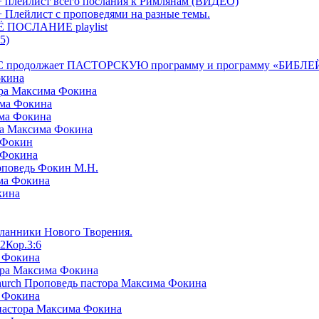
+ плейлист всего послания к Римлянам (ВИДЕО)
+ Плейлист с проповедями на разные темы.
СЁ ПОСЛАНИЕ playlist
5)
я БРТС продолжает ПАСТОРСКУЮ программу и программу «
окина
ора Максима Фокина
има Фокина
има Фокина
ра Максима Фокина
 Фокин
 Фокина
оповедь Фокин М.Н.
ма Фокина
кина
сланники Нового Творения.
2Кор.3:6
а Фокина
ора Максима Фокина
Church Проповедь пастора Максима Фокина
а Фокина
пастора Максима Фокина