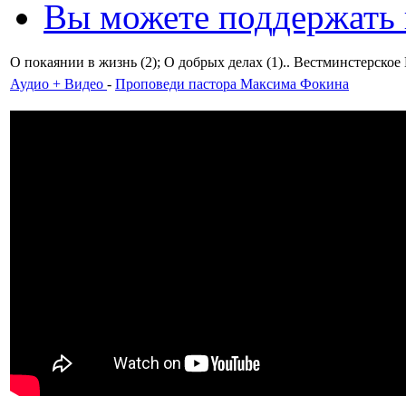
Вы можете поддержать
О покаянии в жизнь (2); О добрых делах (1).. Вестминстерско
Аудио + Видео
-
Проповеди пастора Максима Фокина