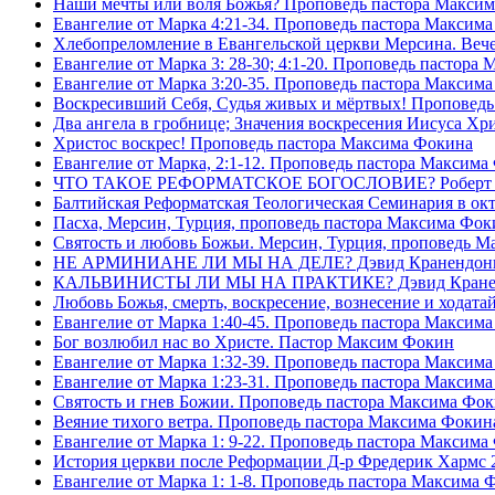
Наши мечты или воля Божья? Проповедь пастора Макси
Евангелие от Марка 4:21-34. Проповедь пастора Максим
Хлебопреломление в Евангельской церкви Мерсина. Вечер
Евангелие от Марка 3: 28-30; 4:1-20. Проповедь пастора
Евангелие от Марка 3:20-35. Проповедь пастора Максим
Воскресивший Себя, Судья живых и мëртвых! Проповедь
Два ангела в гробнице; Значения воскресения Иисуса Х
Христос воскрес! Проповедь пастора Максима Фокина
Евангелие от Марка, 2:1-12. Проповедь пастора Максима
ЧТО ТАКОЕ РЕФОРМАТСКОЕ БОГОСЛОВИЕ? Роберт Сп
Балтийская Реформатская Теологическая Семинария 
Пасха, Мерсин, Турция, проповедь пастора Максима Фок
Святость и любовь Божьи. Мерсин, Турция, проповедь 
НЕ АРМИНИАНЕ ЛИ МЫ НА ДЕЛЕ? Дэвид Кранендон
КАЛЬВИНИСТЫ ЛИ МЫ НА ПРАКТИКЕ? Дэвид Кране
Любовь Божья, смерть, воскресение, вознесение и ходат
Евангелие от Марка 1:40-45. Проповедь пастора Максим
Бог возлюбил нас во Христе. Пастор Максим Фокин
Евангелие от Марка 1:32-39. Проповедь пастора Максим
Евангелие от Марка 1:23-31. Проповедь пастора Максим
Святость и гнев Божии. Проповедь пастора Максима Фо
Веяние тихого ветра. Проповедь пастора Максима Фокин
Евангелие от Марка 1: 9-22. Проповедь пастора Максима
История церкви после Реформации Д-р Фредерик Хармс 
Евангелие от Марка 1: 1-8. Проповедь пастора Максима 