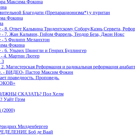
тора Максима Фокина
ина
вительной Благодати (Препарационизма*) у пуритан
сима Фокина
на
 - 8. Ответ Кальвина Тридентскому Собору,Казнь Сервета, Рефо
- 7. Жан Кальвин, Гийом Фаррель, Теодор Беза, Джон Нокс
е - 5 Филипп Меланхтон
сима Фокина
 - 6. Ульрих Цвингли и Генрих Буллингер
 - 4. Мартин Лютер
 3
- 2. Магистерская Реформация и радикальная реформация анабап
е. - ВИДЕО- Пастор Максим Фокин
ает праведность. Проповедь.
РОКОВ»
ОЛЖНЫ СКАЗАТЬ? Пол Хелм
Уайт Грэм
(2000)
дрих Милденбергер
ДЕЛЕНИЕ Боб де Ваай