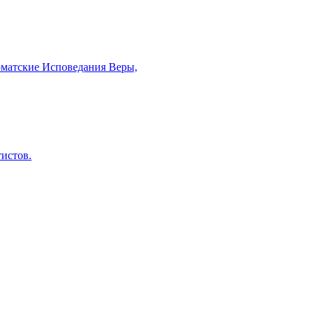
рматские Исповедания Веры,
тистов.