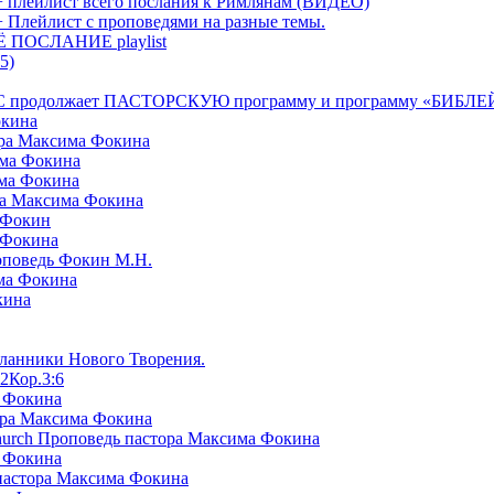
+ плейлист всего послания к Римлянам (ВИДЕО)
+ Плейлист с проповедями на разные темы.
СЁ ПОСЛАНИЕ playlist
5)
я БРТС продолжает ПАСТОРСКУЮ программу и программу «
окина
ора Максима Фокина
има Фокина
има Фокина
ра Максима Фокина
 Фокин
 Фокина
оповедь Фокин М.Н.
ма Фокина
кина
сланники Нового Творения.
2Кор.3:6
а Фокина
ора Максима Фокина
Church Проповедь пастора Максима Фокина
а Фокина
пастора Максима Фокина