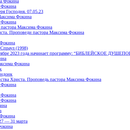
ма Фокина
а Фокина
я Господня. 07.05.23
 Максима Фокина
а Фокина
 пастора Максима Фокина
риста. Проповеди пастора Максима Фокина
 Фокина
раул (1998)
в октябре 2023 года начинает программу: “БИБЛЕЙСКОЕ ДУШ
ина
Максима Фокина
к
ндонк
айства Христа. Проповедь пастора Максима Фокина
а Фокина
а Фокина
а Фокина
кина
а
 Фокина
27 — 31 марта
Фокина