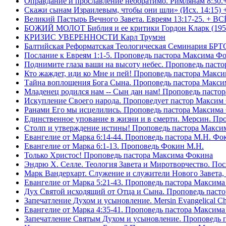
Оправдание и прославление необратимо. Римлянам 8:30.
Скажи сынам Израилевым, чтобы они шли» (Исх. 14:15) 
Великий Пастырь Вечного Завета. Евреям 13:17-25. + В
БОЖИЙ МОЛОТ Библия и ее критики Гордон Кларк (195
КРИЗИС УВЕРЕННОСТИ Карл Трумэн
Балтийская Реформатская Теологическая Семинари
Послание к Евреям 1:1-5. Проповедь пастора Максима Ф
Поднимите глаза ваши на высоту небес. Проповедь паст
Кто жаждет, иди ко Мне и пей! Проповедь пастора Макс
Тайна воплощения Бога Сына. Проповедь пастора Макс
Младенец родился нам -- Сын дан нам! Проповедь пасто
Искупление Своего народа. Проповедует пастор Максим
Ранами Его мы исцелились. Проповедь пастора Максима
Единственное упование в жизни и в смерти. Мерсин. Пр
Столп и утверждение истины! Проповедь пастора Макси
Евангелие от Марка 6:14-44. Проповедь пастора М.Н. Фо
Евангелие от Марка 6:1-13. Проповедь Фокин М.Н.
Только Христос! Проповедь пастора Максима Фокина
Эндрю Х. Селле. Теология Завета и Миротворчество. По
Марк Вандерхарт. Служение и служители Нового Завета, 
Евангелие от Марка 5:21-43. Проповедь пастора Максим
Дух Святой исходящий от Отца и Сына. Проповедь паст
Запечатление Духом и усыновление. Mersin Evangelical 
Евангелие от Марка 4:35-41. Проповедь пастора Максим
Запечатление Святым Духом и усыновление. Проповедь 