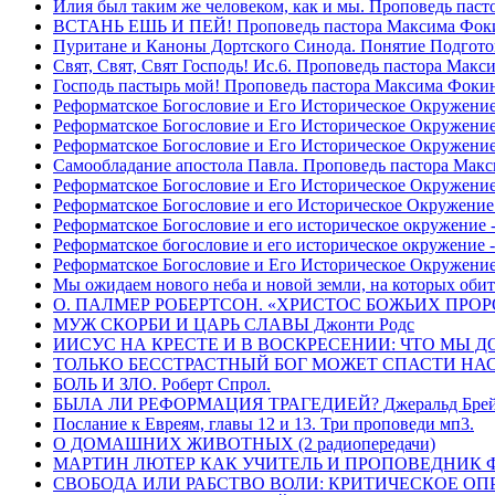
Илия был таким же человеком, как и мы. Проповедь пас
ВСТАНЬ ЕШЬ И ПЕЙ! Проповедь пастора Максима Фок
Пуритане и Каноны Дортского Синода. Понятие Подгото
Свят, Свят, Свят Господь! Ис.6. Проповедь пастора Мак
Господь пастырь мой! Проповедь пастора Максима Фоки
Реформатское Богословие и Его Историческое Окружение
Реформатское Богословие и Его Историческое Окружение 
Реформатское Богословие и Его Историческое Окружени
Самообладание апостола Павла. Проповедь пастора Мак
Реформатское Богословие и Его Историческое Окружение
Реформатское Богословие и его Историческое Окружение
Реформатское Богословие и его историческое окружение -
Реформатское богословие и его историческое окружение 
Реформатское Богословие и Его Историческое Окружени
Мы ожидаем нового неба и новой земли, на которых обит
О. ПАЛМЕР РОБЕРТСОН. «ХРИСТОС БОЖЬИХ ПРО
МУЖ СКОРБИ И ЦАРЬ СЛАВЫ Джонти Родс
ИИСУС НА КРЕСТЕ И В ВОСКРЕСЕНИИ: ЧТО МЫ Д
ТОЛЬКО БЕССТРАСТНЫЙ БОГ МОЖЕТ СПАСТИ НАС! 
БОЛЬ И ЗЛО. Роберт Спрол.
БЫЛА ЛИ РЕФОРМАЦИЯ ТРАГЕДИЕЙ? Джеральд Брей 
Послание к Евреям, главы 12 и 13. Три проповеди мп3.
О ДОМАШНИХ ЖИВОТНЫХ (2 радиопередачи)
МАРТИН ЛЮТЕР КАК УЧИТЕЛЬ И ПРОПОВЕДНИК Фри
СВОБОДА ИЛИ РАБСТВО ВОЛИ: КРИТИЧЕСКОЕ ОПРЕ