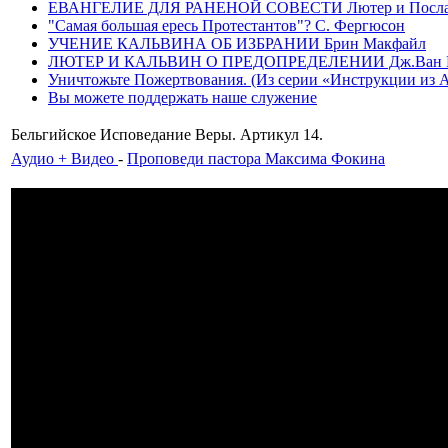
ЕВАНГЕЛИЕ ДЛЯ РАНЕНОЙ СОВЕСТИ Лютер и Послание
"Самая большая ересь Протестантов"? С. Фергюсон
УЧЕНИЕ КАЛЬВИНА ОБ ИЗБРАНИИ Брин Макфайл
ЛЮТЕР И КАЛЬВИН О ПРЕДОПРЕДЕЛЕНИИ Дж.Ван 
Уничтожьте Пожертвования. (Из серии «Инструкции из Ада»
Вы можете поддержать наше служение
Бельгийское Исповедание Веры. Артикул 14.
Аудио + Видео
-
Проповеди пастора Максима Фокина