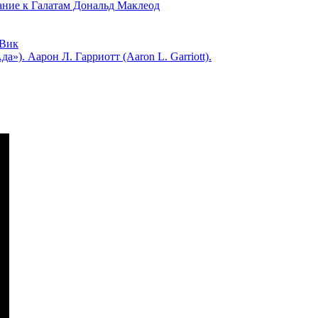
 к Галатам Дональд Маклеод
Вик
). Аарон Л. Гарриотт (Aaron L. Garriott).