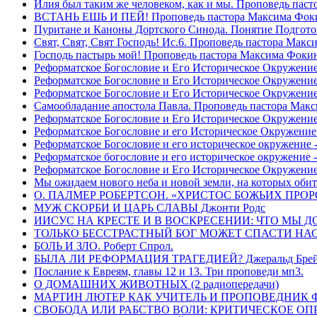
Илия был таким же человеком, как и мы. Проповедь пас
ВСТАНЬ ЕШЬ И ПЕЙ! Проповедь пастора Максима Фок
Пуритане и Каноны Дортского Синода. Понятие Подгото
Свят, Свят, Свят Господь! Ис.6. Проповедь пастора Мак
Господь пастырь мой! Проповедь пастора Максима Фоки
Реформатское Богословие и Его Историческое Окружение
Реформатское Богословие и Его Историческое Окружение 
Реформатское Богословие и Его Историческое Окружени
Самообладание апостола Павла. Проповедь пастора Мак
Реформатское Богословие и Его Историческое Окружение
Реформатское Богословие и его Историческое Окружение
Реформатское Богословие и его историческое окружение -
Реформатское богословие и его историческое окружение 
Реформатское Богословие и Его Историческое Окружени
Мы ожидаем нового неба и новой земли, на которых обит
О. ПАЛМЕР РОБЕРТСОН. «ХРИСТОС БОЖЬИХ ПРО
МУЖ СКОРБИ И ЦАРЬ СЛАВЫ Джонти Родс
ИИСУС НА КРЕСТЕ И В ВОСКРЕСЕНИИ: ЧТО МЫ Д
ТОЛЬКО БЕССТРАСТНЫЙ БОГ МОЖЕТ СПАСТИ НАС! 
БОЛЬ И ЗЛО. Роберт Спрол.
БЫЛА ЛИ РЕФОРМАЦИЯ ТРАГЕДИЕЙ? Джеральд Брей 
Послание к Евреям, главы 12 и 13. Три проповеди мп3.
О ДОМАШНИХ ЖИВОТНЫХ (2 радиопередачи)
МАРТИН ЛЮТЕР КАК УЧИТЕЛЬ И ПРОПОВЕДНИК Фри
СВОБОДА ИЛИ РАБСТВО ВОЛИ: КРИТИЧЕСКОЕ ОПРЕ