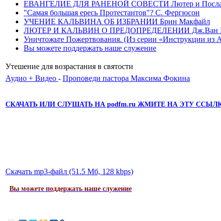
ЕВАНГЕЛИЕ ДЛЯ РАНЕНОЙ СОВЕСТИ Лютер и Послание
"Самая большая ересь Протестантов"? С. Фергюсон
УЧЕНИЕ КАЛЬВИНА ОБ ИЗБРАНИИ Брин Макфайл
ЛЮТЕР И КАЛЬВИН О ПРЕДОПРЕДЕЛЕНИИ Дж.Ван 
Уничтожьте Пожертвования. (Из серии «Инструкции из Ада»
Вы можете поддержать наше служение
Утешение для возрастания в святости
Аудио + Видео
-
Проповеди пастора Максима Фокина
СКАЧАТЬ ИЛИ СЛУШАТЬ НА podfm.ru ЖМИТЕ НА ЭТУ ССЫЛ
Скачать mp3-файл (51.5 Мб, 128 kbps)
Вы можете поддержать наше служение