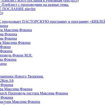
+ плейлист всего послания к Римлянам (ВИДЕО)
+ Плейлист с проповедями на разные темы.
СЁ ПОСЛАНИЕ playlist
5)
я БРТС продолжает ПАСТОРСКУЮ программу и программу «
окина
ора Максима Фокина
има Фокина
има Фокина
ра Максима Фокина
 Фокин
 Фокина
оповедь Фокин М.Н.
ма Фокина
кина
сланники Нового Творения.
2Кор.3:6
а Фокина
ора Максима Фокина
Church Проповедь пастора Максима Фокина
а Фокина
пастора Максима Фокина