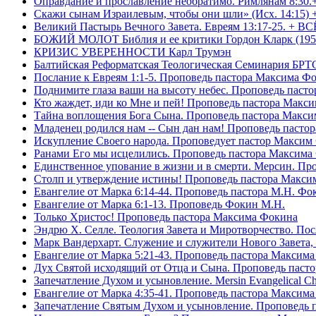
Оправдание и прославление необратимо. Римлянам 8:30.
Скажи сынам Израилевым, чтобы они шли» (Исх. 14:15) 
Великий Пастырь Вечного Завета. Евреям 13:17-25. + В
БОЖИЙ МОЛОТ Библия и ее критики Гордон Кларк (195
КРИЗИС УВЕРЕННОСТИ Карл Трумэн
Балтийская Реформатская Теологическая Семинари
Послание к Евреям 1:1-5. Проповедь пастора Максима Ф
Поднимите глаза ваши на высоту небес. Проповедь паст
Кто жаждет, иди ко Мне и пей! Проповедь пастора Макс
Тайна воплощения Бога Сына. Проповедь пастора Макс
Младенец родился нам -- Сын дан нам! Проповедь пасто
Искупление Своего народа. Проповедует пастор Максим
Ранами Его мы исцелились. Проповедь пастора Максима
Единственное упование в жизни и в смерти. Мерсин. Пр
Столп и утверждение истины! Проповедь пастора Макси
Евангелие от Марка 6:14-44. Проповедь пастора М.Н. Фо
Евангелие от Марка 6:1-13. Проповедь Фокин М.Н.
Только Христос! Проповедь пастора Максима Фокина
Эндрю Х. Селле. Теология Завета и Миротворчество. По
Марк Вандерхарт. Служение и служители Нового Завета, 
Евангелие от Марка 5:21-43. Проповедь пастора Максим
Дух Святой исходящий от Отца и Сына. Проповедь паст
Запечатление Духом и усыновление. Mersin Evangelical 
Евангелие от Марка 4:35-41. Проповедь пастора Максим
Запечатление Святым Духом и усыновление. Проповедь 