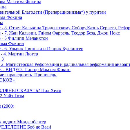
тора Максима Фокина
ина
вительной Благодати (Препарационизма*) у пуритан
сима Фокина
на
 - 8. Ответ Кальвина Тридентскому Собору,Казнь Сервета, Рефо
- 7. Жан Кальвин, Гийом Фаррель, Теодор Беза, Джон Нокс
е - 5 Филипп Меланхтон
сима Фокина
 - 6. Ульрих Цвингли и Генрих Буллингер
 - 4. Мартин Лютер
 3
- 2. Магистерская Реформация и радикальная реформация анабап
е. - ВИДЕО- Пастор Максим Фокин
ает праведность. Проповедь.
РОКОВ»
ОЛЖНЫ СКАЗАТЬ? Пол Хелм
Уайт Грэм
(2000)
дрих Милденбергер
ДЕЛЕНИЕ Боб де Ваай