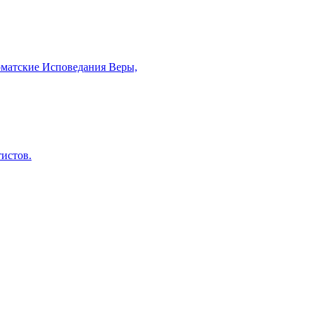
рматские Исповедания Веры,
тистов.