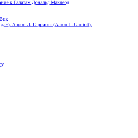
 к Галатам Дональд Маклеод
Вик
). Аарон Л. Гарриотт (Aaron L. Garriott).
КУ