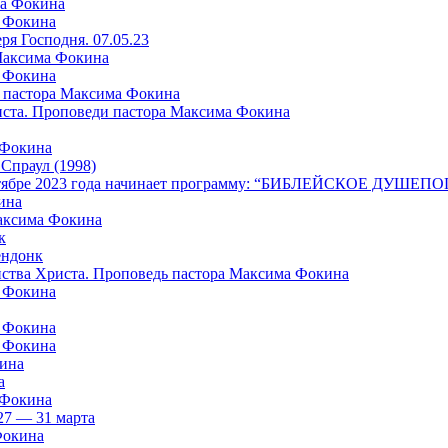
ма Фокина
а Фокина
я Господня. 07.05.23
 Максима Фокина
а Фокина
 пастора Максима Фокина
риста. Проповеди пастора Максима Фокина
 Фокина
раул (1998)
в октябре 2023 года начинает программу: “БИБЛЕЙСКОЕ ДУШ
ина
Максима Фокина
к
ндонк
айства Христа. Проповедь пастора Максима Фокина
а Фокина
а Фокина
а Фокина
кина
а
 Фокина
27 — 31 марта
Фокина