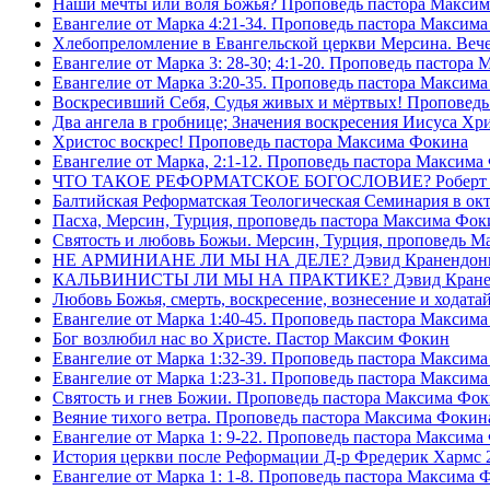
Наши мечты или воля Божья? Проповедь пастора Макси
Евангелие от Марка 4:21-34. Проповедь пастора Максим
Хлебопреломление в Евангельской церкви Мерсина. Вечер
Евангелие от Марка 3: 28-30; 4:1-20. Проповедь пастора
Евангелие от Марка 3:20-35. Проповедь пастора Максим
Воскресивший Себя, Судья живых и мëртвых! Проповедь
Два ангела в гробнице; Значения воскресения Иисуса Х
Христос воскрес! Проповедь пастора Максима Фокина
Евангелие от Марка, 2:1-12. Проповедь пастора Максима
ЧТО ТАКОЕ РЕФОРМАТСКОЕ БОГОСЛОВИЕ? Роберт Сп
Балтийская Реформатская Теологическая Семинария 
Пасха, Мерсин, Турция, проповедь пастора Максима Фок
Святость и любовь Божьи. Мерсин, Турция, проповедь 
НЕ АРМИНИАНЕ ЛИ МЫ НА ДЕЛЕ? Дэвид Кранендон
КАЛЬВИНИСТЫ ЛИ МЫ НА ПРАКТИКЕ? Дэвид Кране
Любовь Божья, смерть, воскресение, вознесение и ходат
Евангелие от Марка 1:40-45. Проповедь пастора Максим
Бог возлюбил нас во Христе. Пастор Максим Фокин
Евангелие от Марка 1:32-39. Проповедь пастора Максим
Евангелие от Марка 1:23-31. Проповедь пастора Максим
Святость и гнев Божии. Проповедь пастора Максима Фо
Веяние тихого ветра. Проповедь пастора Максима Фокин
Евангелие от Марка 1: 9-22. Проповедь пастора Максима
История церкви после Реформации Д-р Фредерик Хармс 
Евангелие от Марка 1: 1-8. Проповедь пастора Максима 