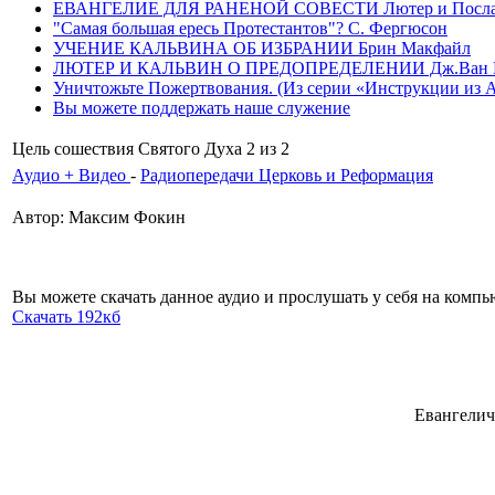
ЕВАНГЕЛИЕ ДЛЯ РАНЕНОЙ СОВЕСТИ Лютер и Послание
"Самая большая ересь Протестантов"? С. Фергюсон
УЧЕНИЕ КАЛЬВИНА ОБ ИЗБРАНИИ Брин Макфайл
ЛЮТЕР И КАЛЬВИН О ПРЕДОПРЕДЕЛЕНИИ Дж.Ван 
Уничтожьте Пожертвования. (Из серии «Инструкции из Ада»
Вы можете поддержать наше служение
Цель сошествия Святого Духа 2 из 2
Аудио + Видео
-
Радиопередачи Церковь и Реформация
Автор: Максим Фокин
Вы можете скачать данное аудио и прослушать у себя на комп
Скачать 192кб
Евангелич