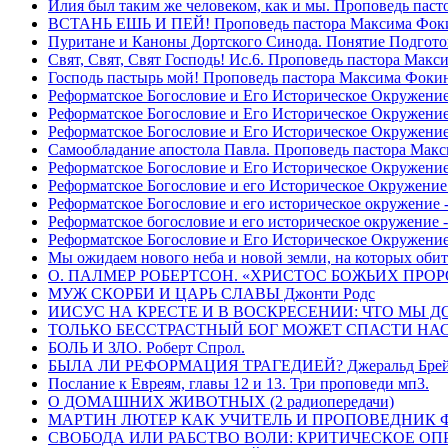
Илия был таким же человеком, как и мы. Проповедь пас
ВСТАНЬ ЕШЬ И ПЕЙ! Проповедь пастора Максима Фок
Пуритане и Каноны Дортского Синода. Понятие Подгото
Свят, Свят, Свят Господь! Ис.6. Проповедь пастора Мак
Господь пастырь мой! Проповедь пастора Максима Фоки
Реформатское Богословие и Его Историческое Окружение
Реформатское Богословие и Его Историческое Окружение 
Реформатское Богословие и Его Историческое Окружени
Самообладание апостола Павла. Проповедь пастора Мак
Реформатское Богословие и Его Историческое Окружение
Реформатское Богословие и его Историческое Окружение
Реформатское Богословие и его историческое окружение -
Реформатское богословие и его историческое окружение 
Реформатское Богословие и Его Историческое Окружени
Мы ожидаем нового неба и новой земли, на которых обит
О. ПАЛМЕР РОБЕРТСОН. «ХРИСТОС БОЖЬИХ ПРО
МУЖ СКОРБИ И ЦАРЬ СЛАВЫ Джонти Родс
ИИСУС НА КРЕСТЕ И В ВОСКРЕСЕНИИ: ЧТО МЫ Д
ТОЛЬКО БЕССТРАСТНЫЙ БОГ МОЖЕТ СПАСТИ НАС! 
БОЛЬ И ЗЛО. Роберт Спрол.
БЫЛА ЛИ РЕФОРМАЦИЯ ТРАГЕДИЕЙ? Джеральд Брей 
Послание к Евреям, главы 12 и 13. Три проповеди мп3.
О ДОМАШНИХ ЖИВОТНЫХ (2 радиопередачи)
МАРТИН ЛЮТЕР КАК УЧИТЕЛЬ И ПРОПОВЕДНИК Фри
СВОБОДА ИЛИ РАБСТВО ВОЛИ: КРИТИЧЕСКОЕ ОПРЕ