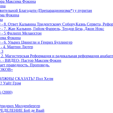
тора Максима Фокина
ина
вительной Благодати (Препарационизма*) у пуритан
сима Фокина
на
 - 8. Ответ Кальвина Тридентскому Собору,Казнь Сервета, Рефо
- 7. Жан Кальвин, Гийом Фаррель, Теодор Беза, Джон Нокс
е - 5 Филипп Меланхтон
сима Фокина
 - 6. Ульрих Цвингли и Генрих Буллингер
 - 4. Мартин Лютер
 3
- 2. Магистерская Реформация и радикальная реформация анабап
е. - ВИДЕО- Пастор Максим Фокин
ает праведность. Проповедь.
РОКОВ»
ОЛЖНЫ СКАЗАТЬ? Пол Хелм
Уайт Грэм
(2000)
дрих Милденбергер
ДЕЛЕНИЕ Боб де Ваай