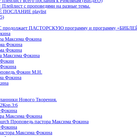
+ плейлист всего послания к Римлянам (ВИДЕО)
+ Плейлист с проповедями на разные темы.
СЁ ПОСЛАНИЕ playlist
5)
я БРТС продолжает ПАСТОРСКУЮ программу и программу «
окина
ора Максима Фокина
има Фокина
има Фокина
ра Максима Фокина
 Фокин
 Фокина
оповедь Фокин М.Н.
ма Фокина
кина
сланники Нового Творения.
2Кор.3:6
а Фокина
ора Максима Фокина
Church Проповедь пастора Максима Фокина
а Фокина
пастора Максима Фокина