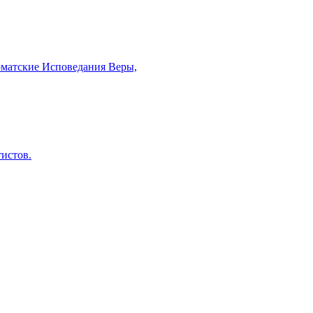
рматские Исповедания Веры,
тистов.