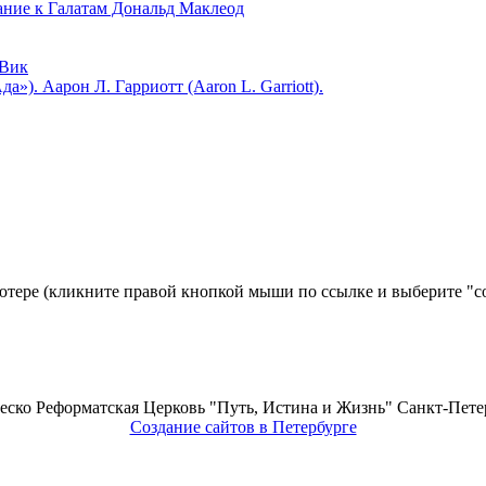
 к Галатам Дональд Маклеод
Вик
). Аарон Л. Гарриотт (Aaron L. Garriott).
ьютере (кликните правой кнопкой мыши по ссылке и выберите "со
еско Реформатская Церковь "Путь, Истина и Жизнь" Санкт-Петер
Создание сайтов в Петербурге