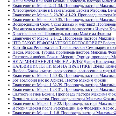
Наши мечты или воля Божья? Проповедь пастора Макси
Евангелие от Марка 4:21-34. Проповедь пастора Максим
Хлебопреломление в Евангельской церкви Мерсина. Вечер
Евангелие от Марка 3: 28-30; 4:1-20. Проповедь пастора
Евангелие от Марка 3:20-35. Проповедь пастора Максим
Воскресивший Себя, Судья живых и мëртвых! Проповедь
Два ангела в гробнице; Значения воскресения Иисуса Х
Христос воскрес! Проповедь пастора Максима Фокина
Евангелие от Марка, 2:1-12. Проповедь пастора Максима
ЧТО ТАКОЕ РЕФОРМАТСКОЕ БОГОСЛОВИЕ? Роберт Сп
Балтийская Реформатская Теологическая Семинария 
Пасха, Мерсин, Турция, проповедь пастора Максима Фок
Святость и любовь Божьи. Мерсин, Турция, проповедь 
НЕ АРМИНИАНЕ ЛИ МЫ НА ДЕЛЕ? Дэвид Кранендон
КАЛЬВИНИСТЫ ЛИ МЫ НА ПРАКТИКЕ? Дэвид Кране
Любовь Божья, смерть, воскресение, вознесение и ходат
Евангелие от Марка 1:40-45. Проповедь пастора Максим
Бог возлюбил нас во Христе. Пастор Максим Фокин
Евангелие от Марка 1:32-39. Проповедь пастора Максим
Евангелие от Марка 1:23-31. Проповедь пастора Максим
Святость и гнев Божии. Проповедь пастора Максима Фо
Веяние тихого ветра. Проповедь пастора Максима Фокин
Евангелие от Марка 1: 9-22. Проповедь пастора Максима
История церкви после Реформации Д-р Фредерик Хармс 
Евангелие от Марка 1: 1-8. Проповедь пастора Максима 