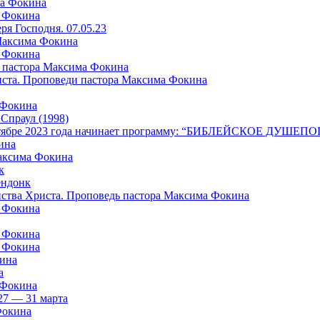
ма Фокина
а Фокина
я Господня. 07.05.23
 Максима Фокина
а Фокина
 пастора Максима Фокина
риста. Проповеди пастора Максима Фокина
 Фокина
раул (1998)
в октябре 2023 года начинает программу: “БИБЛЕЙСКОЕ ДУШ
ина
Максима Фокина
к
ндонк
айства Христа. Проповедь пастора Максима Фокина
а Фокина
а Фокина
а Фокина
кина
а
 Фокина
27 — 31 марта
Фокина