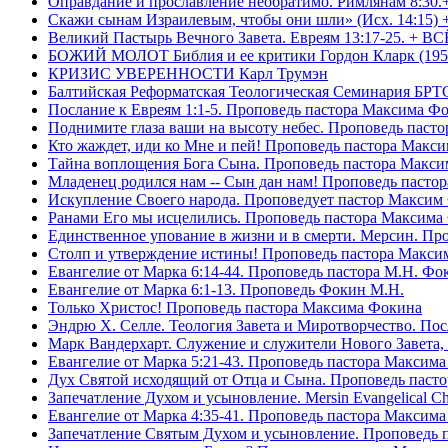
Оправдание и прославление необратимо. Римлянам 8:30.
Скажи сынам Израилевым, чтобы они шли» (Исх. 14:15) 
Великий Пастырь Вечного Завета. Евреям 13:17-25. + В
БОЖИЙ МОЛОТ Библия и ее критики Гордон Кларк (195
КРИЗИС УВЕРЕННОСТИ Карл Трумэн
Балтийская Реформатская Теологическая Семинари
Послание к Евреям 1:1-5. Проповедь пастора Максима Ф
Поднимите глаза ваши на высоту небес. Проповедь паст
Кто жаждет, иди ко Мне и пей! Проповедь пастора Макс
Тайна воплощения Бога Сына. Проповедь пастора Макс
Младенец родился нам -- Сын дан нам! Проповедь пасто
Искупление Своего народа. Проповедует пастор Максим
Ранами Его мы исцелились. Проповедь пастора Максима
Единственное упование в жизни и в смерти. Мерсин. Пр
Столп и утверждение истины! Проповедь пастора Макси
Евангелие от Марка 6:14-44. Проповедь пастора М.Н. Фо
Евангелие от Марка 6:1-13. Проповедь Фокин М.Н.
Только Христос! Проповедь пастора Максима Фокина
Эндрю Х. Селле. Теология Завета и Миротворчество. По
Марк Вандерхарт. Служение и служители Нового Завета, 
Евангелие от Марка 5:21-43. Проповедь пастора Максим
Дух Святой исходящий от Отца и Сына. Проповедь паст
Запечатление Духом и усыновление. Mersin Evangelical 
Евангелие от Марка 4:35-41. Проповедь пастора Максим
Запечатление Святым Духом и усыновление. Проповедь 