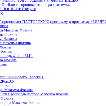
+ плейлист всего послания к Римлянам (ВИДЕО)
+ Плейлист с проповедями на разные темы.
СЁ ПОСЛАНИЕ playlist
5)
я БРТС продолжает ПАСТОРСКУЮ программу и программу «
окина
ора Максима Фокина
има Фокина
има Фокина
ра Максима Фокина
 Фокин
 Фокина
оповедь Фокин М.Н.
ма Фокина
кина
сланники Нового Творения.
2Кор.3:6
а Фокина
ора Максима Фокина
Church Проповедь пастора Максима Фокина
а Фокина
пастора Максима Фокина