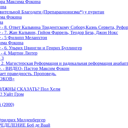
тора Максима Фокина
ина
вительной Благодати (Препарационизма*) у пуритан
сима Фокина
на
 - 8. Ответ Кальвина Тридентскому Собору,Казнь Сервета, Рефо
- 7. Жан Кальвин, Гийом Фаррель, Теодор Беза, Джон Нокс
е - 5 Филипп Меланхтон
сима Фокина
 - 6. Ульрих Цвингли и Генрих Буллингер
 - 4. Мартин Лютер
 3
- 2. Магистерская Реформация и радикальная реформация анабап
е. - ВИДЕО- Пастор Максим Фокин
ает праведность. Проповедь.
РОКОВ»
ОЛЖНЫ СКАЗАТЬ? Пол Хелм
Уайт Грэм
(2000)
дрих Милденбергер
ДЕЛЕНИЕ Боб де Ваай