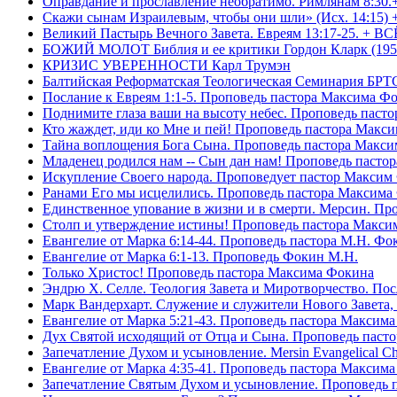
Оправдание и прославление необратимо. Римлянам 8:30.
Скажи сынам Израилевым, чтобы они шли» (Исх. 14:15) 
Великий Пастырь Вечного Завета. Евреям 13:17-25. + В
БОЖИЙ МОЛОТ Библия и ее критики Гордон Кларк (195
КРИЗИС УВЕРЕННОСТИ Карл Трумэн
Балтийская Реформатская Теологическая Семинари
Послание к Евреям 1:1-5. Проповедь пастора Максима Ф
Поднимите глаза ваши на высоту небес. Проповедь паст
Кто жаждет, иди ко Мне и пей! Проповедь пастора Макс
Тайна воплощения Бога Сына. Проповедь пастора Макс
Младенец родился нам -- Сын дан нам! Проповедь пасто
Искупление Своего народа. Проповедует пастор Максим
Ранами Его мы исцелились. Проповедь пастора Максима
Единственное упование в жизни и в смерти. Мерсин. Пр
Столп и утверждение истины! Проповедь пастора Макси
Евангелие от Марка 6:14-44. Проповедь пастора М.Н. Фо
Евангелие от Марка 6:1-13. Проповедь Фокин М.Н.
Только Христос! Проповедь пастора Максима Фокина
Эндрю Х. Селле. Теология Завета и Миротворчество. По
Марк Вандерхарт. Служение и служители Нового Завета, 
Евангелие от Марка 5:21-43. Проповедь пастора Максим
Дух Святой исходящий от Отца и Сына. Проповедь паст
Запечатление Духом и усыновление. Mersin Evangelical 
Евангелие от Марка 4:35-41. Проповедь пастора Максим
Запечатление Святым Духом и усыновление. Проповедь 