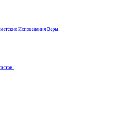
рматские Исповедания Веры,
тистов.