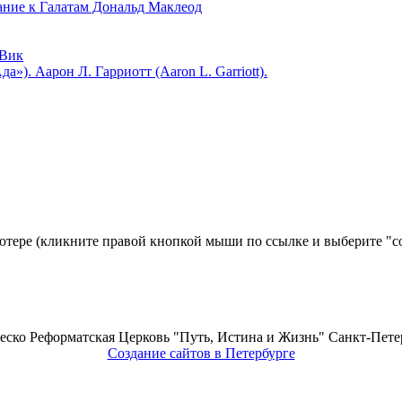
 к Галатам Дональд Маклеод
Вик
). Аарон Л. Гарриотт (Aaron L. Garriott).
ьютере (кликните правой кнопкой мыши по ссылке и выберите "со
еско Реформатская Церковь "Путь, Истина и Жизнь" Санкт-Петер
Создание сайтов в Петербурге