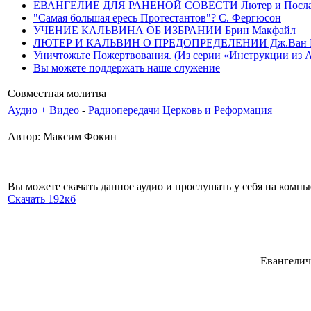
ЕВАНГЕЛИЕ ДЛЯ РАНЕНОЙ СОВЕСТИ Лютер и Послание
"Самая большая ересь Протестантов"? С. Фергюсон
УЧЕНИЕ КАЛЬВИНА ОБ ИЗБРАНИИ Брин Макфайл
ЛЮТЕР И КАЛЬВИН О ПРЕДОПРЕДЕЛЕНИИ Дж.Ван 
Уничтожьте Пожертвования. (Из серии «Инструкции из Ада»
Вы можете поддержать наше служение
Совместная молитва
Аудио + Видео
-
Радиопередачи Церковь и Реформация
Автор: Максим Фокин
Вы можете скачать данное аудио и прослушать у себя на комп
Скачать 192кб
Евангелич