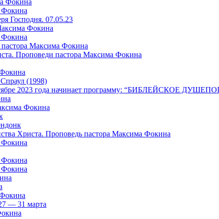
ма Фокина
а Фокина
я Господня. 07.05.23
 Максима Фокина
а Фокина
 пастора Максима Фокина
риста. Проповеди пастора Максима Фокина
 Фокина
раул (1998)
в октябре 2023 года начинает программу: “БИБЛЕЙСКОЕ ДУШ
ина
Максима Фокина
к
ндонк
айства Христа. Проповедь пастора Максима Фокина
а Фокина
а Фокина
а Фокина
кина
а
 Фокина
27 — 31 марта
Фокина