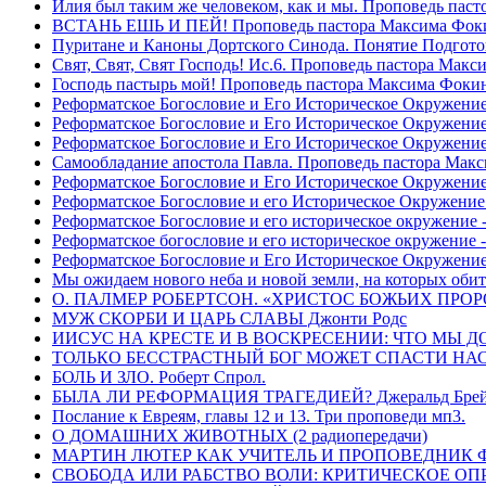
Илия был таким же человеком, как и мы. Проповедь пас
ВСТАНЬ ЕШЬ И ПЕЙ! Проповедь пастора Максима Фок
Пуритане и Каноны Дортского Синода. Понятие Подгото
Свят, Свят, Свят Господь! Ис.6. Проповедь пастора Мак
Господь пастырь мой! Проповедь пастора Максима Фоки
Реформатское Богословие и Его Историческое Окружение
Реформатское Богословие и Его Историческое Окружение 
Реформатское Богословие и Его Историческое Окружени
Самообладание апостола Павла. Проповедь пастора Мак
Реформатское Богословие и Его Историческое Окружение
Реформатское Богословие и его Историческое Окружение
Реформатское Богословие и его историческое окружение -
Реформатское богословие и его историческое окружение 
Реформатское Богословие и Его Историческое Окружени
Мы ожидаем нового неба и новой земли, на которых обит
О. ПАЛМЕР РОБЕРТСОН. «ХРИСТОС БОЖЬИХ ПРО
МУЖ СКОРБИ И ЦАРЬ СЛАВЫ Джонти Родс
ИИСУС НА КРЕСТЕ И В ВОСКРЕСЕНИИ: ЧТО МЫ Д
ТОЛЬКО БЕССТРАСТНЫЙ БОГ МОЖЕТ СПАСТИ НАС! 
БОЛЬ И ЗЛО. Роберт Спрол.
БЫЛА ЛИ РЕФОРМАЦИЯ ТРАГЕДИЕЙ? Джеральд Брей 
Послание к Евреям, главы 12 и 13. Три проповеди мп3.
О ДОМАШНИХ ЖИВОТНЫХ (2 радиопередачи)
МАРТИН ЛЮТЕР КАК УЧИТЕЛЬ И ПРОПОВЕДНИК Фри
СВОБОДА ИЛИ РАБСТВО ВОЛИ: КРИТИЧЕСКОЕ ОПРЕ