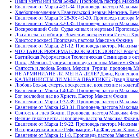
Наши мечты или воля Божья? Проповедь пастора Макси
Евангелие от Марка 4:21-34. Проповедь пастора Максим
Хлебопреломление в Евангельской церкви Мерсина. Вечер
Евангелие от Марка 3: 28-30; 4:1-20. Проповедь пастора
Евангелие от Марка 3:20-35. Проповедь пастора Максим
Воскресивший Себя, Судья живых и мëртвых! Проповедь
Два ангела в гробнице; Значения воскресения Иисуса Х
Христос воскрес! Проповедь пастора Максима Фокина
Евангелие от Марка, 2:1-12. Проповедь пастора Максима
ЧТО ТАКОЕ РЕФОРМАТСКОЕ БОГОСЛОВИЕ? Роберт Сп
Балтийская Реформатская Теологическая Семинария 
Пасха, Мерсин, Турция, проповедь пастора Максима Фок
Святость и любовь Божьи. Мерсин, Турция, проповедь 
НЕ АРМИНИАНЕ ЛИ МЫ НА ДЕЛЕ? Дэвид Кранендон
КАЛЬВИНИСТЫ ЛИ МЫ НА ПРАКТИКЕ? Дэвид Кране
Любовь Божья, смерть, воскресение, вознесение и ходат
Евангелие от Марка 1:40-45. Проповедь пастора Максим
Бог возлюбил нас во Христе. Пастор Максим Фокин
Евангелие от Марка 1:32-39. Проповедь пастора Максим
Евангелие от Марка 1:23-31. Проповедь пастора Максим
Святость и гнев Божии. Проповедь пастора Максима Фо
Веяние тихого ветра. Проповедь пастора Максима Фокин
Евангелие от Марка 1: 9-22. Проповедь пастора Максима
История церкви после Реформации Д-р Фредерик Хармс 
Евангелие от Марка 1: 1-8. Проповедь пастора Максима 