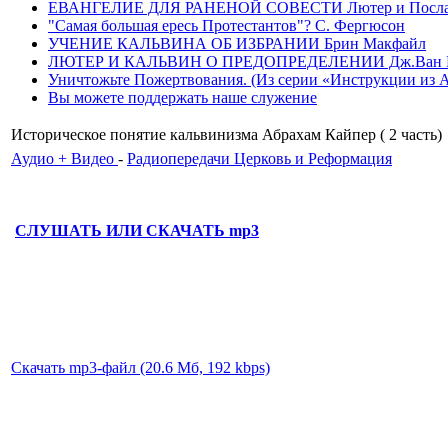
ЕВАНГЕЛИЕ ДЛЯ РАНЕНОЙ СОВЕСТИ Лютер и Послание
"Самая большая ересь Протестантов"? С. Фергюсон
УЧЕНИЕ КАЛЬВИНА ОБ ИЗБРАНИИ Брин Макфайл
ЛЮТЕР И КАЛЬВИН О ПРЕДОПРЕДЕЛЕНИИ Дж.Ван 
Уничтожьте Пожертвования. (Из серии «Инструкции из Ада»
Вы можете поддержать наше служение
Историческое понятие кальвинизма Абрахам Кайпер ( 2 часть)
Аудио + Видео
-
Радиопередачи Церковь и Реформация
СЛУШАТЬ ИЛИ СКАЧАТЬ mp3
Скачать mp3-файл (20.6 Мб, 192 kbps)