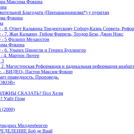
тора Максима Фокина
ина
вительной Благодати (Препарационизма*) у пуритан
сима Фокина
на
 - 8. Ответ Кальвина Тридентскому Собору,Казнь Сервета, Рефо
- 7. Жан Кальвин, Гийом Фаррель, Теодор Беза, Джон Нокс
е - 5 Филипп Меланхтон
сима Фокина
 - 6. Ульрих Цвингли и Генрих Буллингер
 - 4. Мартин Лютер
 3
- 2. Магистерская Реформация и радикальная реформация анабап
е. - ВИДЕО- Пастор Максим Фокин
ает праведность. Проповедь.
РОКОВ»
ОЛЖНЫ СКАЗАТЬ? Пол Хелм
Уайт Грэм
(2000)
дрих Милденбергер
ДЕЛЕНИЕ Боб де Ваай