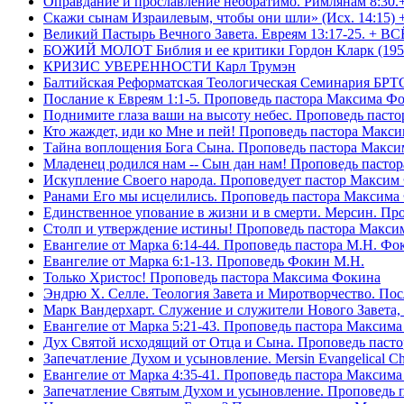
Оправдание и прославление необратимо. Римлянам 8:30.
Скажи сынам Израилевым, чтобы они шли» (Исх. 14:15) 
Великий Пастырь Вечного Завета. Евреям 13:17-25. + В
БОЖИЙ МОЛОТ Библия и ее критики Гордон Кларк (195
КРИЗИС УВЕРЕННОСТИ Карл Трумэн
Балтийская Реформатская Теологическая Семинари
Послание к Евреям 1:1-5. Проповедь пастора Максима Ф
Поднимите глаза ваши на высоту небес. Проповедь паст
Кто жаждет, иди ко Мне и пей! Проповедь пастора Макс
Тайна воплощения Бога Сына. Проповедь пастора Макс
Младенец родился нам -- Сын дан нам! Проповедь пасто
Искупление Своего народа. Проповедует пастор Максим
Ранами Его мы исцелились. Проповедь пастора Максима
Единственное упование в жизни и в смерти. Мерсин. Пр
Столп и утверждение истины! Проповедь пастора Макси
Евангелие от Марка 6:14-44. Проповедь пастора М.Н. Фо
Евангелие от Марка 6:1-13. Проповедь Фокин М.Н.
Только Христос! Проповедь пастора Максима Фокина
Эндрю Х. Селле. Теология Завета и Миротворчество. По
Марк Вандерхарт. Служение и служители Нового Завета, 
Евангелие от Марка 5:21-43. Проповедь пастора Максим
Дух Святой исходящий от Отца и Сына. Проповедь паст
Запечатление Духом и усыновление. Mersin Evangelical 
Евангелие от Марка 4:35-41. Проповедь пастора Максим
Запечатление Святым Духом и усыновление. Проповедь 