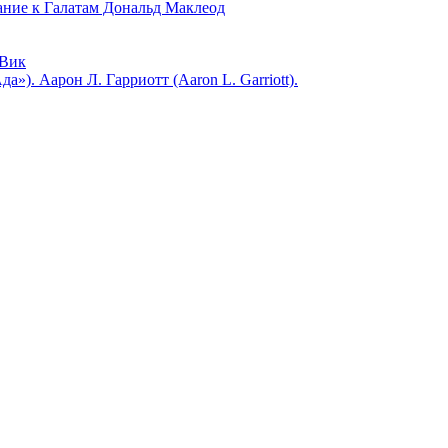
 к Галатам Дональд Маклеод
Вик
). Аарон Л. Гарриотт (Aaron L. Garriott).