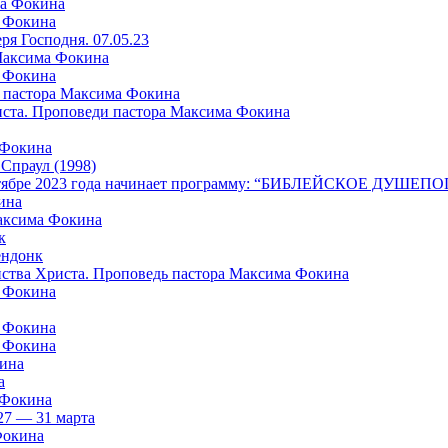
ма Фокина
а Фокина
я Господня. 07.05.23
 Максима Фокина
а Фокина
 пастора Максима Фокина
риста. Проповеди пастора Максима Фокина
 Фокина
раул (1998)
в октябре 2023 года начинает программу: “БИБЛЕЙСКОЕ ДУШ
ина
Максима Фокина
к
ндонк
айства Христа. Проповедь пастора Максима Фокина
а Фокина
а Фокина
а Фокина
кина
а
 Фокина
27 — 31 марта
Фокина