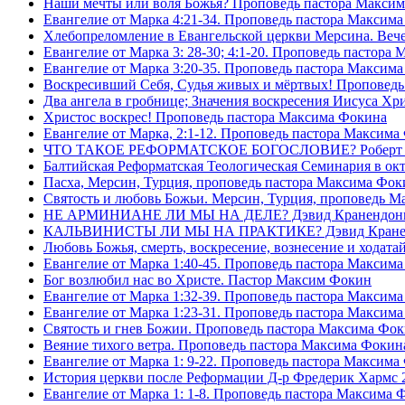
Наши мечты или воля Божья? Проповедь пастора Макси
Евангелие от Марка 4:21-34. Проповедь пастора Максим
Хлебопреломление в Евангельской церкви Мерсина. Вечер
Евангелие от Марка 3: 28-30; 4:1-20. Проповедь пастора
Евангелие от Марка 3:20-35. Проповедь пастора Максим
Воскресивший Себя, Судья живых и мëртвых! Проповедь
Два ангела в гробнице; Значения воскресения Иисуса Х
Христос воскрес! Проповедь пастора Максима Фокина
Евангелие от Марка, 2:1-12. Проповедь пастора Максима
ЧТО ТАКОЕ РЕФОРМАТСКОЕ БОГОСЛОВИЕ? Роберт Сп
Балтийская Реформатская Теологическая Семинария 
Пасха, Мерсин, Турция, проповедь пастора Максима Фок
Святость и любовь Божьи. Мерсин, Турция, проповедь 
НЕ АРМИНИАНЕ ЛИ МЫ НА ДЕЛЕ? Дэвид Кранендон
КАЛЬВИНИСТЫ ЛИ МЫ НА ПРАКТИКЕ? Дэвид Кране
Любовь Божья, смерть, воскресение, вознесение и ходат
Евангелие от Марка 1:40-45. Проповедь пастора Максим
Бог возлюбил нас во Христе. Пастор Максим Фокин
Евангелие от Марка 1:32-39. Проповедь пастора Максим
Евангелие от Марка 1:23-31. Проповедь пастора Максим
Святость и гнев Божии. Проповедь пастора Максима Фо
Веяние тихого ветра. Проповедь пастора Максима Фокин
Евангелие от Марка 1: 9-22. Проповедь пастора Максима
История церкви после Реформации Д-р Фредерик Хармс 
Евангелие от Марка 1: 1-8. Проповедь пастора Максима 