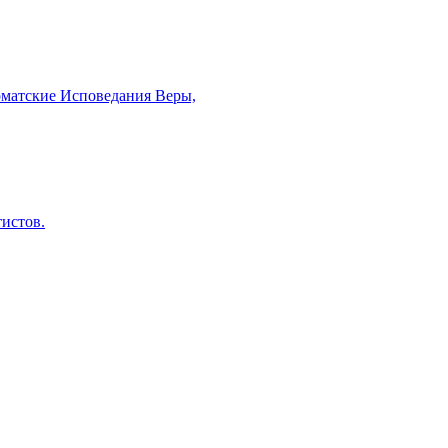
рматские Исповедания Веры,
тистов.