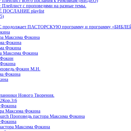
+ плейлист всего послания к Римлянам (ВИДЕО)
+ Плейлист с проповедями на разные темы.
СЁ ПОСЛАНИЕ playlist
5)
я БРТС продолжает ПАСТОРСКУЮ программу и программу «
окина
ора Максима Фокина
има Фокина
има Фокина
ра Максима Фокина
 Фокин
 Фокина
оповедь Фокин М.Н.
ма Фокина
кина
сланники Нового Творения.
2Кор.3:6
а Фокина
ора Максима Фокина
Church Проповедь пастора Максима Фокина
а Фокина
пастора Максима Фокина