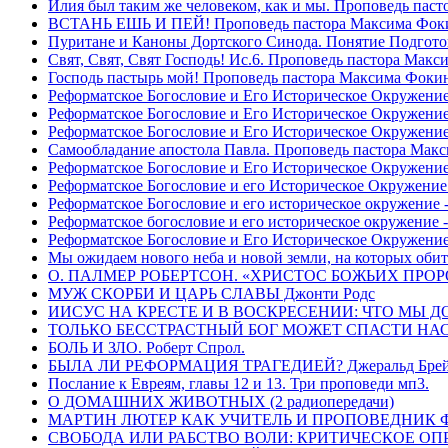
Илия был таким же человеком, как и мы. Проповедь пас
ВСТАНЬ ЕШЬ И ПЕЙ! Проповедь пастора Максима Фок
Пуритане и Каноны Дортского Синода. Понятие Подгото
Свят, Свят, Свят Господь! Ис.6. Проповедь пастора Мак
Господь пастырь мой! Проповедь пастора Максима Фоки
Реформатское Богословие и Его Историческое Окружение
Реформатское Богословие и Его Историческое Окружение 
Реформатское Богословие и Его Историческое Окружени
Самообладание апостола Павла. Проповедь пастора Мак
Реформатское Богословие и Его Историческое Окружение
Реформатское Богословие и его Историческое Окружение
Реформатское Богословие и его историческое окружение -
Реформатское богословие и его историческое окружение 
Реформатское Богословие и Его Историческое Окружени
Мы ожидаем нового неба и новой земли, на которых обит
О. ПАЛМЕР РОБЕРТСОН. «ХРИСТОС БОЖЬИХ ПРО
МУЖ СКОРБИ И ЦАРЬ СЛАВЫ Джонти Родс
ИИСУС НА КРЕСТЕ И В ВОСКРЕСЕНИИ: ЧТО МЫ Д
ТОЛЬКО БЕССТРАСТНЫЙ БОГ МОЖЕТ СПАСТИ НАС! 
БОЛЬ И ЗЛО. Роберт Спрол.
БЫЛА ЛИ РЕФОРМАЦИЯ ТРАГЕДИЕЙ? Джеральд Брей 
Послание к Евреям, главы 12 и 13. Три проповеди мп3.
О ДОМАШНИХ ЖИВОТНЫХ (2 радиопередачи)
МАРТИН ЛЮТЕР КАК УЧИТЕЛЬ И ПРОПОВЕДНИК Фри
СВОБОДА ИЛИ РАБСТВО ВОЛИ: КРИТИЧЕСКОЕ ОПРЕ