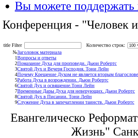
Вы можете поддержать
Конференция - "Человек и
title Filter
Количество строк:
№
Заголовок материала
1
Вопросы и ответы
2
Помазание Духа для проповеди. Дьюи Робертс
3
Святой Дух и Вечеря Господня. Тони Лейн
4
Почему Крещение Духом не является вторым благослов
5
Работа Духа в возрождении. Дьюи Робертс
6
Святой Дух и освящение.Тони Лейн
7
Временные Дары Духа для неверующих. Дьюи Робертс
8
Святой Дух в Писании. Тони Лейн
9
Служение Духа в запечатлении таинств. Дьюи Робертс
Евангелическо Реформат
Жизнь" Санк