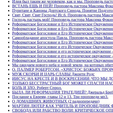
Илия был таким же человеком, как и мы. Проповедь пас
ВСТАНЬ ЕШЬ И ПЕЙ! Проповедь пастора Максима Фок
Пуритане и Каноны Дортского Синода. Понятие Подгото
Свят, Свят, Свят Господь! Ис.6. Проповедь пастора Мак
Господь пастырь мой! Проповедь пастора Максима Фоки
Реформатское Богословие и Его Историческое Окружение
Реформатское Богословие и Его Историческое Окружение 
Реформатское Богословие и Его Историческое Окружени
Самообладание апостола Павла. Проповедь пастора Мак
Реформатское Богословие и Его Историческое Окружение
Реформатское Богословие и его Историческое Окружение
Реформатское Богословие и его историческое окружение -
Реформатское богословие и его историческое окружение 
Реформатское Богословие и Его Историческое Окружени
Мы ожидаем нового неба и новой земли, на которых обит
О. ПАЛМЕР РОБЕРТСОН. «ХРИСТОС БОЖЬИХ ПРО
МУЖ СКОРБИ И ЦАРЬ СЛАВЫ Джонти Родс
ИИСУС НА КРЕСТЕ И В ВОСКРЕСЕНИИ: ЧТО МЫ Д
ТОЛЬКО БЕССТРАСТНЫЙ БОГ МОЖЕТ СПАСТИ НАС! 
БОЛЬ И ЗЛО. Роберт Спрол.
БЫЛА ЛИ РЕФОРМАЦИЯ ТРАГЕДИЕЙ? Джеральд Брей 
Послание к Евреям, главы 12 и 13. Три проповеди мп3.
О ДОМАШНИХ ЖИВОТНЫХ (2 радиопередачи)
МАРТИН ЛЮТЕР КАК УЧИТЕЛЬ И ПРОПОВЕДНИК Фри
СВОБОДА ИЛИ РАБСТВО ВОЛИ: КРИТИЧЕСКОЕ ОПРЕ