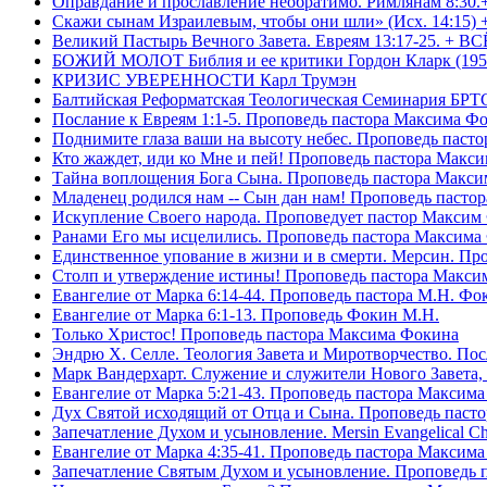
Оправдание и прославление необратимо. Римлянам 8:30.
Скажи сынам Израилевым, чтобы они шли» (Исх. 14:15) 
Великий Пастырь Вечного Завета. Евреям 13:17-25. + В
БОЖИЙ МОЛОТ Библия и ее критики Гордон Кларк (195
КРИЗИС УВЕРЕННОСТИ Карл Трумэн
Балтийская Реформатская Теологическая Семинари
Послание к Евреям 1:1-5. Проповедь пастора Максима Ф
Поднимите глаза ваши на высоту небес. Проповедь паст
Кто жаждет, иди ко Мне и пей! Проповедь пастора Макс
Тайна воплощения Бога Сына. Проповедь пастора Макс
Младенец родился нам -- Сын дан нам! Проповедь пасто
Искупление Своего народа. Проповедует пастор Максим
Ранами Его мы исцелились. Проповедь пастора Максима
Единственное упование в жизни и в смерти. Мерсин. Пр
Столп и утверждение истины! Проповедь пастора Макси
Евангелие от Марка 6:14-44. Проповедь пастора М.Н. Фо
Евангелие от Марка 6:1-13. Проповедь Фокин М.Н.
Только Христос! Проповедь пастора Максима Фокина
Эндрю Х. Селле. Теология Завета и Миротворчество. По
Марк Вандерхарт. Служение и служители Нового Завета, 
Евангелие от Марка 5:21-43. Проповедь пастора Максим
Дух Святой исходящий от Отца и Сына. Проповедь паст
Запечатление Духом и усыновление. Mersin Evangelical 
Евангелие от Марка 4:35-41. Проповедь пастора Максим
Запечатление Святым Духом и усыновление. Проповедь 