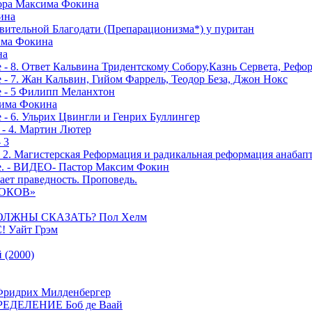
тора Максима Фокина
ина
вительной Благодати (Препарационизма*) у пуритан
сима Фокина
на
 - 8. Ответ Кальвина Тридентскому Собору,Казнь Сервета, Рефо
- 7. Жан Кальвин, Гийом Фаррель, Теодор Беза, Джон Нокс
е - 5 Филипп Меланхтон
сима Фокина
 - 6. Ульрих Цвингли и Генрих Буллингер
 - 4. Мартин Лютер
 3
- 2. Магистерская Реформация и радикальная реформация анабап
е. - ВИДЕО- Пастор Максим Фокин
ает праведность. Проповедь.
РОКОВ»
ОЛЖНЫ СКАЗАТЬ? Пол Хелм
Уайт Грэм
(2000)
дрих Милденбергер
ДЕЛЕНИЕ Боб де Ваай