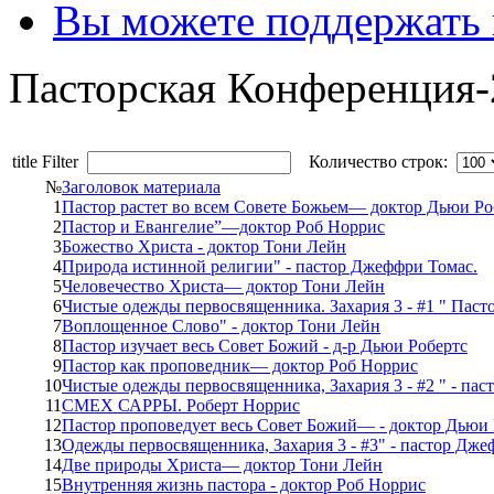
Вы можете поддержать
Пасторская Конференция-
title Filter
Количество строк:
№
Заголовок материала
1
Пастор растет во всем Совете Божьем— доктор Дьюи Ро
2
Пастор и Евангелие”—доктор Роб Норрис
3
Божество Христа - доктор Тони Лейн
4
Природа истинной религии" - пастор Джеффри Томас.
5
Человечество Христа— доктор Тони Лейн
6
Чистые одежды первосвященника. Захария 3 - #1 " Пас
7
Воплощенное Слово" - доктор Тони Лейн
8
Пастор изучает весь Совет Божий - д-р Дьюи Робертс
9
Пастор как проповедник— доктор Роб Норрис
10
Чистые одежды первосвященника, Захария 3 - #2 " - па
11
СМЕХ САРРЫ. Роберт Норрис
12
Пастор проповедует весь Совет Божий— - доктор Дьюи 
13
Одежды первосвященника, Захария 3 - #3" - пастор Дж
14
Две природы Христа— доктор Тони Лейн
15
Внутренняя жизнь пастора - доктор Роб Норрис