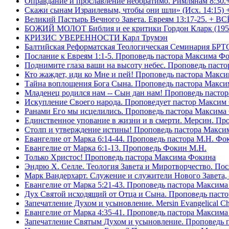
Оправдание и прославление необратимо. Римлянам 8:30.
Скажи сынам Израилевым, чтобы они шли» (Исх. 14:15) 
Великий Пастырь Вечного Завета. Евреям 13:17-25. + В
БОЖИЙ МОЛОТ Библия и ее критики Гордон Кларк (195
КРИЗИС УВЕРЕННОСТИ Карл Трумэн
Балтийская Реформатская Теологическая Семинари
Послание к Евреям 1:1-5. Проповедь пастора Максима Ф
Поднимите глаза ваши на высоту небес. Проповедь паст
Кто жаждет, иди ко Мне и пей! Проповедь пастора Макс
Тайна воплощения Бога Сына. Проповедь пастора Макс
Младенец родился нам -- Сын дан нам! Проповедь пасто
Искупление Своего народа. Проповедует пастор Максим
Ранами Его мы исцелились. Проповедь пастора Максима
Единственное упование в жизни и в смерти. Мерсин. Пр
Столп и утверждение истины! Проповедь пастора Макси
Евангелие от Марка 6:14-44. Проповедь пастора М.Н. Фо
Евангелие от Марка 6:1-13. Проповедь Фокин М.Н.
Только Христос! Проповедь пастора Максима Фокина
Эндрю Х. Селле. Теология Завета и Миротворчество. По
Марк Вандерхарт. Служение и служители Нового Завета, 
Евангелие от Марка 5:21-43. Проповедь пастора Максим
Дух Святой исходящий от Отца и Сына. Проповедь паст
Запечатление Духом и усыновление. Mersin Evangelical 
Евангелие от Марка 4:35-41. Проповедь пастора Максим
Запечатление Святым Духом и усыновление. Проповедь 