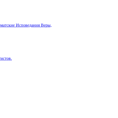
рматские Исповедания Веры,
тистов.