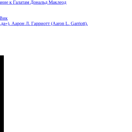
 к Галатам Дональд Маклеод
Вик
). Аарон Л. Гарриотт (Aaron L. Garriott).