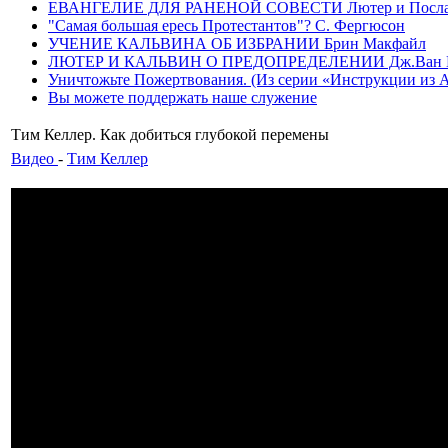
ЕВАНГЕЛИЕ ДЛЯ РАНЕНОЙ СОВЕСТИ Лютер и Послание
"Самая большая ересь Протестантов"? С. Фергюсон
УЧЕНИЕ КАЛЬВИНА ОБ ИЗБРАНИИ Брин Макфайл
ЛЮТЕР И КАЛЬВИН О ПРЕДОПРЕДЕЛЕНИИ Дж.Ван 
Уничтожьте Пожертвования. (Из серии «Инструкции из Ада»
Вы можете поддержать наше служение
Тим Келлер. Как добиться глубокой перемены
Видео
-
Тим Келлер