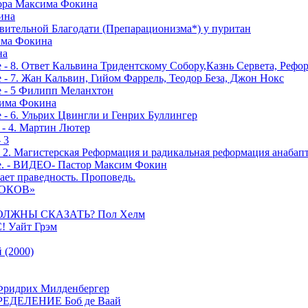
тора Максима Фокина
ина
вительной Благодати (Препарационизма*) у пуритан
сима Фокина
на
 - 8. Ответ Кальвина Тридентскому Собору,Казнь Сервета, Рефо
- 7. Жан Кальвин, Гийом Фаррель, Теодор Беза, Джон Нокс
е - 5 Филипп Меланхтон
сима Фокина
 - 6. Ульрих Цвингли и Генрих Буллингер
 - 4. Мартин Лютер
 3
- 2. Магистерская Реформация и радикальная реформация анабап
е. - ВИДЕО- Пастор Максим Фокин
ает праведность. Проповедь.
РОКОВ»
ОЛЖНЫ СКАЗАТЬ? Пол Хелм
Уайт Грэм
(2000)
дрих Милденбергер
ДЕЛЕНИЕ Боб де Ваай