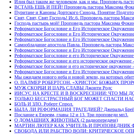
Илия был таким же человеком, как и мы. Проповедь пас
ВСТАНЬ ЕШЬ И ПЕЙ! Проповедь пастора Максима Фок
Пуритане и Каноны Дортского Синода. Понятие Подгото
Свят, Свят, Свят Господь! Ис.6. Проповедь пастора Мак
Господь пастырь мой! Проповедь пастора Максима Фоки
Реформатское Богословие и Его Историческое Окружение
Реформатское Богословие и Его Историческое Окружение 
Реформатское Богословие и Его Историческое Окружени
Самообладание апостола Павла. Проповедь пастора Мак
Реформатское Богословие и Его Историческое Окружение
Реформатское Богословие и его Историческое Окружение
Реформатское Богословие и его историческое окружение -
Реформатское богословие и его историческое окружение 
Реформатское Богословие и Его Историческое Окружени
Мы ожидаем нового неба и новой земли, на которых обит
О. ПАЛМЕР РОБЕРТСОН. «ХРИСТОС БОЖЬИХ ПРО
МУЖ СКОРБИ И ЦАРЬ СЛАВЫ Джонти Родс
ИИСУС НА КРЕСТЕ И В ВОСКРЕСЕНИИ: ЧТО МЫ Д
ТОЛЬКО БЕССТРАСТНЫЙ БОГ МОЖЕТ СПАСТИ НАС! 
БОЛЬ И ЗЛО. Роберт Спрол.
БЫЛА ЛИ РЕФОРМАЦИЯ ТРАГЕДИЕЙ? Джеральд Брей 
Послание к Евреям, главы 12 и 13. Три проповеди мп3.
О ДОМАШНИХ ЖИВОТНЫХ (2 радиопередачи)
МАРТИН ЛЮТЕР КАК УЧИТЕЛЬ И ПРОПОВЕДНИК Фри
СВОБОДА ИЛИ РАБСТВО ВОЛИ: КРИТИЧЕСКОЕ ОПРЕ