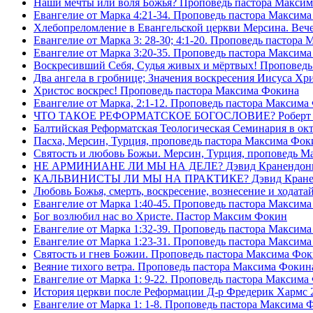
Наши мечты или воля Божья? Проповедь пастора Макси
Евангелие от Марка 4:21-34. Проповедь пастора Максим
Хлебопреломление в Евангельской церкви Мерсина. Вечер
Евангелие от Марка 3: 28-30; 4:1-20. Проповедь пастора
Евангелие от Марка 3:20-35. Проповедь пастора Максим
Воскресивший Себя, Судья живых и мëртвых! Проповедь
Два ангела в гробнице; Значения воскресения Иисуса Х
Христос воскрес! Проповедь пастора Максима Фокина
Евангелие от Марка, 2:1-12. Проповедь пастора Максима
ЧТО ТАКОЕ РЕФОРМАТСКОЕ БОГОСЛОВИЕ? Роберт Сп
Балтийская Реформатская Теологическая Семинария 
Пасха, Мерсин, Турция, проповедь пастора Максима Фок
Святость и любовь Божьи. Мерсин, Турция, проповедь 
НЕ АРМИНИАНЕ ЛИ МЫ НА ДЕЛЕ? Дэвид Кранендон
КАЛЬВИНИСТЫ ЛИ МЫ НА ПРАКТИКЕ? Дэвид Кране
Любовь Божья, смерть, воскресение, вознесение и ходат
Евангелие от Марка 1:40-45. Проповедь пастора Максим
Бог возлюбил нас во Христе. Пастор Максим Фокин
Евангелие от Марка 1:32-39. Проповедь пастора Максим
Евангелие от Марка 1:23-31. Проповедь пастора Максим
Святость и гнев Божии. Проповедь пастора Максима Фо
Веяние тихого ветра. Проповедь пастора Максима Фокин
Евангелие от Марка 1: 9-22. Проповедь пастора Максима
История церкви после Реформации Д-р Фредерик Хармс 
Евангелие от Марка 1: 1-8. Проповедь пастора Максима 