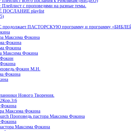
+ плейлист всего послания к Римлянам (ВИДЕО)
+ Плейлист с проповедями на разные темы.
СЁ ПОСЛАНИЕ playlist
5)
я БРТС продолжает ПАСТОРСКУЮ программу и программу «
окина
ора Максима Фокина
има Фокина
има Фокина
ра Максима Фокина
 Фокин
 Фокина
оповедь Фокин М.Н.
ма Фокина
кина
сланники Нового Творения.
2Кор.3:6
а Фокина
ора Максима Фокина
Church Проповедь пастора Максима Фокина
а Фокина
пастора Максима Фокина