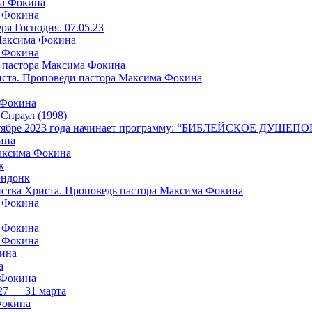
ма Фокина
а Фокина
я Господня. 07.05.23
 Максима Фокина
а Фокина
 пастора Максима Фокина
риста. Проповеди пастора Максима Фокина
 Фокина
раул (1998)
в октябре 2023 года начинает программу: “БИБЛЕЙСКОЕ ДУШ
ина
Максима Фокина
к
ндонк
айства Христа. Проповедь пастора Максима Фокина
а Фокина
а Фокина
а Фокина
кина
а
 Фокина
27 — 31 марта
Фокина