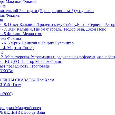
тора Максима Фокина
ина
вительной Благодати (Препарационизма*) у пуритан
сима Фокина
на
 - 8. Ответ Кальвина Тридентскому Собору,Казнь Сервета, Рефо
- 7. Жан Кальвин, Гийом Фаррель, Теодор Беза, Джон Нокс
е - 5 Филипп Меланхтон
сима Фокина
 - 6. Ульрих Цвингли и Генрих Буллингер
 - 4. Мартин Лютер
 3
- 2. Магистерская Реформация и радикальная реформация анабап
е. - ВИДЕО- Пастор Максим Фокин
ает праведность. Проповедь.
РОКОВ»
ОЛЖНЫ СКАЗАТЬ? Пол Хелм
Уайт Грэм
(2000)
дрих Милденбергер
ДЕЛЕНИЕ Боб де Ваай