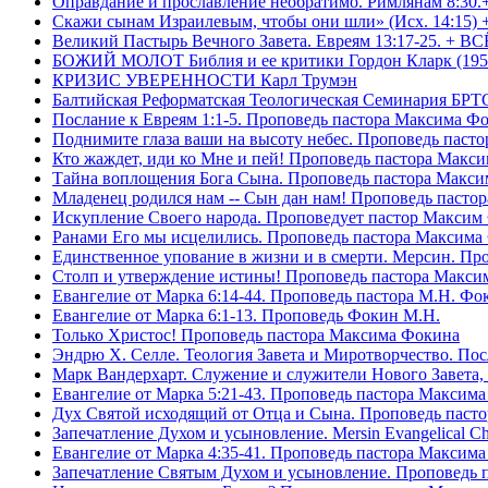
Оправдание и прославление необратимо. Римлянам 8:30.
Скажи сынам Израилевым, чтобы они шли» (Исх. 14:15) 
Великий Пастырь Вечного Завета. Евреям 13:17-25. + В
БОЖИЙ МОЛОТ Библия и ее критики Гордон Кларк (195
КРИЗИС УВЕРЕННОСТИ Карл Трумэн
Балтийская Реформатская Теологическая Семинари
Послание к Евреям 1:1-5. Проповедь пастора Максима Ф
Поднимите глаза ваши на высоту небес. Проповедь паст
Кто жаждет, иди ко Мне и пей! Проповедь пастора Макс
Тайна воплощения Бога Сына. Проповедь пастора Макс
Младенец родился нам -- Сын дан нам! Проповедь пасто
Искупление Своего народа. Проповедует пастор Максим
Ранами Его мы исцелились. Проповедь пастора Максима
Единственное упование в жизни и в смерти. Мерсин. Пр
Столп и утверждение истины! Проповедь пастора Макси
Евангелие от Марка 6:14-44. Проповедь пастора М.Н. Фо
Евангелие от Марка 6:1-13. Проповедь Фокин М.Н.
Только Христос! Проповедь пастора Максима Фокина
Эндрю Х. Селле. Теология Завета и Миротворчество. По
Марк Вандерхарт. Служение и служители Нового Завета, 
Евангелие от Марка 5:21-43. Проповедь пастора Максим
Дух Святой исходящий от Отца и Сына. Проповедь паст
Запечатление Духом и усыновление. Mersin Evangelical 
Евангелие от Марка 4:35-41. Проповедь пастора Максим
Запечатление Святым Духом и усыновление. Проповедь 