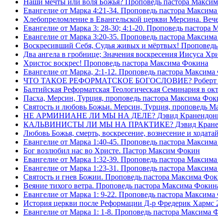
Наши мечты или воля Божья? Проповедь пастора Макси
Евангелие от Марка 4:21-34. Проповедь пастора Максим
Хлебопреломление в Евангельской церкви Мерсина. Вечер
Евангелие от Марка 3: 28-30; 4:1-20. Проповедь пастора
Евангелие от Марка 3:20-35. Проповедь пастора Максим
Воскресивший Себя, Судья живых и мëртвых! Проповедь
Два ангела в гробнице; Значения воскресения Иисуса Х
Христос воскрес! Проповедь пастора Максима Фокина
Евангелие от Марка, 2:1-12. Проповедь пастора Максима
ЧТО ТАКОЕ РЕФОРМАТСКОЕ БОГОСЛОВИЕ? Роберт Сп
Балтийская Реформатская Теологическая Семинария 
Пасха, Мерсин, Турция, проповедь пастора Максима Фок
Святость и любовь Божьи. Мерсин, Турция, проповедь 
НЕ АРМИНИАНЕ ЛИ МЫ НА ДЕЛЕ? Дэвид Кранендон
КАЛЬВИНИСТЫ ЛИ МЫ НА ПРАКТИКЕ? Дэвид Кране
Любовь Божья, смерть, воскресение, вознесение и ходат
Евангелие от Марка 1:40-45. Проповедь пастора Максим
Бог возлюбил нас во Христе. Пастор Максим Фокин
Евангелие от Марка 1:32-39. Проповедь пастора Максим
Евангелие от Марка 1:23-31. Проповедь пастора Максим
Святость и гнев Божии. Проповедь пастора Максима Фо
Веяние тихого ветра. Проповедь пастора Максима Фокин
Евангелие от Марка 1: 9-22. Проповедь пастора Максима
История церкви после Реформации Д-р Фредерик Хармс 
Евангелие от Марка 1: 1-8. Проповедь пастора Максима 