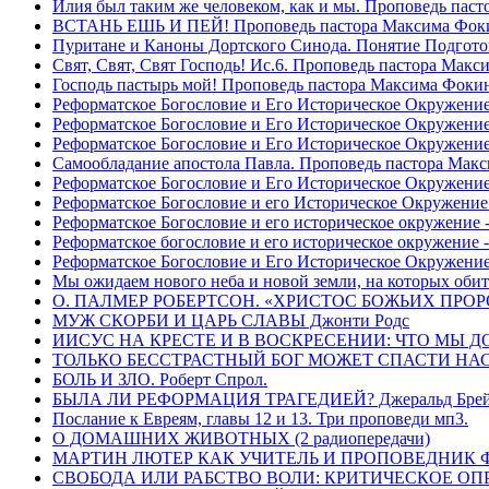
Илия был таким же человеком, как и мы. Проповедь пас
ВСТАНЬ ЕШЬ И ПЕЙ! Проповедь пастора Максима Фок
Пуритане и Каноны Дортского Синода. Понятие Подгото
Свят, Свят, Свят Господь! Ис.6. Проповедь пастора Мак
Господь пастырь мой! Проповедь пастора Максима Фоки
Реформатское Богословие и Его Историческое Окружение
Реформатское Богословие и Его Историческое Окружение 
Реформатское Богословие и Его Историческое Окружени
Самообладание апостола Павла. Проповедь пастора Мак
Реформатское Богословие и Его Историческое Окружение
Реформатское Богословие и его Историческое Окружение
Реформатское Богословие и его историческое окружение -
Реформатское богословие и его историческое окружение 
Реформатское Богословие и Его Историческое Окружени
Мы ожидаем нового неба и новой земли, на которых обит
О. ПАЛМЕР РОБЕРТСОН. «ХРИСТОС БОЖЬИХ ПРО
МУЖ СКОРБИ И ЦАРЬ СЛАВЫ Джонти Родс
ИИСУС НА КРЕСТЕ И В ВОСКРЕСЕНИИ: ЧТО МЫ Д
ТОЛЬКО БЕССТРАСТНЫЙ БОГ МОЖЕТ СПАСТИ НАС! 
БОЛЬ И ЗЛО. Роберт Спрол.
БЫЛА ЛИ РЕФОРМАЦИЯ ТРАГЕДИЕЙ? Джеральд Брей 
Послание к Евреям, главы 12 и 13. Три проповеди мп3.
О ДОМАШНИХ ЖИВОТНЫХ (2 радиопередачи)
МАРТИН ЛЮТЕР КАК УЧИТЕЛЬ И ПРОПОВЕДНИК Фри
СВОБОДА ИЛИ РАБСТВО ВОЛИ: КРИТИЧЕСКОЕ ОПРЕ