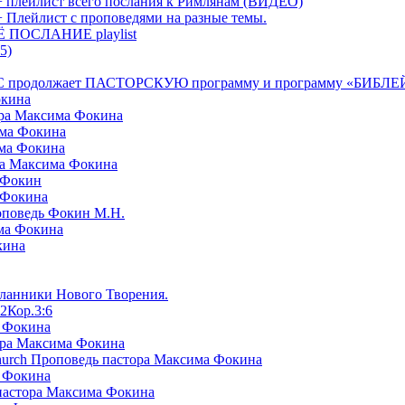
+ плейлист всего послания к Римлянам (ВИДЕО)
+ Плейлист с проповедями на разные темы.
СЁ ПОСЛАНИЕ playlist
5)
я БРТС продолжает ПАСТОРСКУЮ программу и программу «
окина
ора Максима Фокина
има Фокина
има Фокина
ра Максима Фокина
 Фокин
 Фокина
оповедь Фокин М.Н.
ма Фокина
кина
сланники Нового Творения.
2Кор.3:6
а Фокина
ора Максима Фокина
Church Проповедь пастора Максима Фокина
а Фокина
пастора Максима Фокина