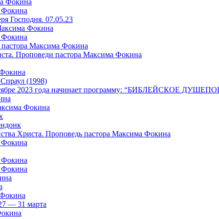
ма Фокина
а Фокина
я Господня. 07.05.23
 Максима Фокина
а Фокина
 пастора Максима Фокина
риста. Проповеди пастора Максима Фокина
 Фокина
раул (1998)
в октябре 2023 года начинает программу: “БИБЛЕЙСКОЕ ДУШ
ина
Максима Фокина
к
ндонк
айства Христа. Проповедь пастора Максима Фокина
а Фокина
а Фокина
а Фокина
кина
а
 Фокина
27 — 31 марта
Фокина