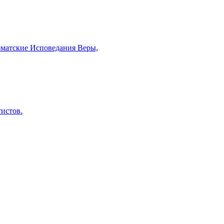
рматские Исповедания Веры,
тистов.