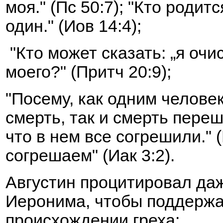
моя." (Пс 50:7); "Кто родит
один." (Иов 14:4);
"Кто может сказать: „я очи
моего?"
(Притч 20:9);
"Посему, как одним человек
смерть, так и смерть переш
что в нем все согрешили." 
согрешаем" (Иак 3:2).
Августин процитировал даж
Иеронима, чтобы поддержат
происхождении греха: