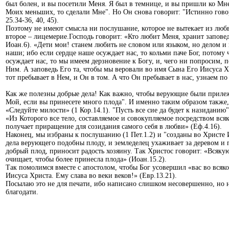
был болен, и вы посетили Меня. Я был в темнице, и вы пришли ко Мне
Моих меньших, то сделали Мне". Но Он снова говорит: "Истинно говор
25.34-36, 40, 45).
Поэтому не имеют смысла ни послушание, которое не вытекает из любви
второе – лицемерие.Господь говорит: «Кто любит Меня, хранит запове
Иоан.6). «Дети мои! станем любить не словом или языком, но делом и
наши; ибо если сердце наше осуждает нас, то кольми паче Бог, потому
осуждает нас, то мы имеем дерзновение к Богу, и, чего ни попросим, 
Ним. А заповедь Его та, чтобы мы веровали во имя Сына Его Иисуса Хр
тот пребывает в Нем, и Он в том. А что Он пребывает в нас, узнаем по
Как же полезны добрые дела! Как важно, чтобы верующие были прилежн
Мой, если вы принесете много плода". И именно таким образом также, 
«Следуйте милости» (1 Кор.14.1). "Пусть все сие да будет к назиданию
«Из Которого все тело, составляемое и совокупляемое посредством вс
получает приращение для созидания самого себя в любви» (Еф.4.16).
Наконец, мы избраны к послушанию (1 Пет.1.2) и "созданы во Христе 
дела верующего подобны плоду, и земледелец ухаживает за деревом и 
добрый плод, приносит радость хозяину. Так Христос говорит: «Всяку
очищает, чтобы более принесла плода» (Иоан.15.2).
Так помолимся вместе с апостолом, чтобы Бог усовершил «вас во всяко
Иисуса Христа. Ему слава во веки веков!» (Евр.13.21).
Посылаю это не для печати, ибо написано слишком несовершенно, но н
благодати.