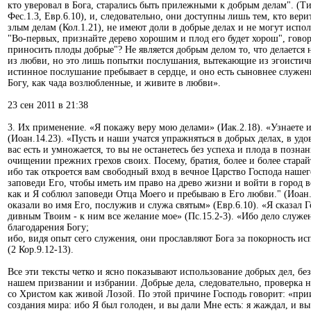
кто уверовал в Бога, старались быть прилежными к добрым делам". (Ти
Фес.1.3, Евр.6.10), и, следовательно, они доступны лишь тем, кто вер
злым делам (Кол.1.21), не имеют доли в добрые делах и не могут испол
"Во-первых, признайте дерево хорошим и плод его будет хорош", гово
приносить плоды добрые"? Не является добрым делом то, что делается
из любви, но это лишь попытки послушания, вытекающие из эгоистично
истинное послушание пребывает в сердце, и оно есть сыновнее служе
Богу, как чада возлюбленные, и живите в любви».
23 сен 2011 в 21:38
3. Их применение. «Я покажу веру мою делами» (Иак.2.18). «Узнаете 
(Иоан.14.23). «Пусть и наши учатся упражняться в добрых делах, в уд
вас есть и умножается, то вы не останетесь без успеха и плода в позна
очищении прежних грехов своих. Посему, братия, более и более старайт
ибо так откроется вам свободный вход в вечное Царство Господа нашег
заповеди Его, чтобы иметь им право на древо жизни и войти в город в
как и Я соблюл заповеди Отца Моего и пребываю в Его любви." (Иоан.1
оказали во имя Его, послужив и служа святым» (Евр.6.10). «Я сказал Г
дивным Твоим - к ним все желание мое» (Пс.15.2-3). «Ибо дело служен
благодарения Богу;
ибо, видя опыт сего служения, они прославляют Бога за покорность и
(2 Кор.9.12-13).
Все эти тексты четко и ясно показывают использование добрых дел, бе
нашем призвании и избрании. Добрые дела, следовательно, проверка 
со Христом как живой Лозой. По этой причине Господь говорит: «прии
создания мира: ибо Я был голоден, и вы дали Мне есть: я жаждал, и в