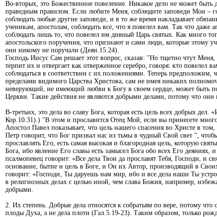
Во-вторых, это Божественное повеление. Никакое дело не может быть д
праведным правилом. Если любите Меня, соблюдите заповеди Мои – го
соблюдать любые другие заповеди, и в то же время накладывает обязан
ученикам, апостолам, соблюдать все, что я повелел вам. Так что даже 
соблюдать лишь то, что повелел им дивный Царь святых. Как много тог
апостольского поручения, что признают и сами люди, которые этому у
они никому не поручали (Деян.15.24).
Господь Иисус Сам решает этот вопрос, сказав: "Но тщетно чтут Меня,
терпит их и отвергает как отверженное серебро, говоря: кто повелел в
соблюдаться в соответствии с их положениями. Теперь предположим, ч
пределами видимого Царства Христова, сам не имея никаких полномоч
неверующий, не имеющий любви к Богу в своем сердце, может быть по
Церкви. Такие действия не являются добрыми делами, потому что они
В-третьих, это дела во славу Бога, которая есть цель всех добрых дел. «
Кор.10.31).) "В этом и прославится Отец Мой, если вы принесете мног
Апостол Павел показывает, что цель нашего спасения во Христе в том,
Петр говорит, что Бог призвал нас из тьмы в чудный Свой свет ", что
прославлять Его, есть самая высокая и благородная цель, которую свят
Бога, ибо явление Его славы есть замысел Бога обо всех Его деяниях, 
псалмопевец говорит: «Все дела Твои да прославят Тебя, Господи, и св
основание, бытие и цель в Боге, и Он их Автор, производящий в Свои
говорит: «Господи, Ты даруешь нам мир, ибо и все дела наши Ты устро
в религиозных делах с целью иной, чем слава Божия, например, избежат
добрыми.
2. Их степень. Добрые дела относятся к собратьям по вере, потому чт
плоды Духа, а не дела плоти (Гал.5.19-23). Таким образом, только рож