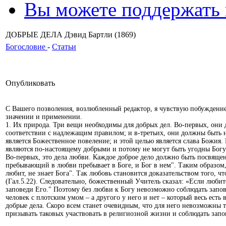
Вы можете поддержать
ДОБРЫЕ ДЕЛА Дэвид Бартли (1869)
Богословие
-
Статьи
Опубликовать
С Вашего позволения, возлюбленный редактор, я чувствую побуждение в
значении и применении.
1. Их природа. Три вещи необходимы для добрых дел. Во-первых, они
соответствии с надлежащим правилом; и в-третьих, они должны быть 
является Божественное повеление; и этой целью является слава Божия. 
являются по-настоящему добрыми и потому не могут быть угодны Богу
Во-первых, это дела любви. Каждое доброе дело должно быть посвящено
пребывающий в любви пребывает в Боге, и Бог в нем". Таким образом, 
любит, не знает Бога". Так любовь становится доказательством того, ч
(Гал.5.22). Следовательно, божественный Учитель сказал: «Если любит
заповеди Его." Поэтому без любви к Богу невозможно соблюдать запо
человек с плотским умом – а другого у него и нет – который весь есть 
добрые дела. Скоро всем станет очевидным, что для него невозможны т
призывать таковых участвовать в религиозной жизни и соблюдать зап