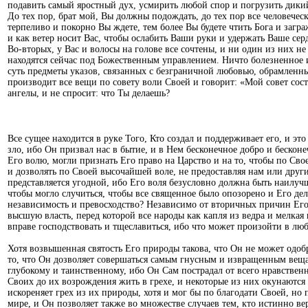
подавить самый яростный дух, усмирить любой спор и погрузить дикий
До тех пор, брат мой, Вы должны подождать, до тех пор все человеческ
терпеливо и покорно Вы ждете, тем более Вы будете чтить Бога и загр
и как ветер носит Вас, чтобы ослабить Ваши руки и удержать Ваше серд
Во-вторых, у Вас и волосы на голове все сочтены, и ни один из них не
находятся сейчас под Божественным управлением. Ничто болезненное 
суть предметы указов, связанных с безграничной любовью, обрамленн
производит все вещи по совету воли Своей и говорит: «Мой совет сост
ангелы, и не спросит: что Ты делаешь?
Все сущее находится в руке Того, Кто создал и поддерживает его, и э
зло, ибо Он призвал нас в бытие, и в Нем бесконечное добро и бескон
Его волю, могли признать Его право на Царство и на то, чтобы по Св
и дозволять по Своей высочайшей воле, не предоставляя нам или друг
представляется угодной, ибо Его воля безусловно должна быть наилучшей
чтобы могло случиться, чтобы все священное было опозорено и Его де
независимость и превосходство? Независимо от вторичных причин Его 
высшую власть, перед которой все народы как капля из ведра и мелкая 
вправе господствовать и тщеславиться, ибо что может произойти в лю
Хотя возвышенная святость Его природы такова, что Он не может одоб
то, что Он дозволяет совершаться самым гнусным и извращенным веща
глубокому и таинственному, ибо Он Сам пострадал от всего нравствен
Своих до их возрождения жить в грехе, и некоторые из них окунаются 
искореняет грех из их природы, хотя и мог бы по благодати Своей, но 
мире, и Он позволяет также во множестве случаев тем, кто истинно вер