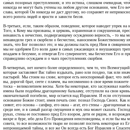
самых позорных преступлениях; и это истина, слишком очевидная, что
никогда не могут быть учтены на любом другом основании, чем Его ве
слава, которой Он никогда не даст другому, но сохраняет ее неприко
всего ропота людей и ярости и зависти бесов.
В-третьих, если, таким образом, поведение, которое наводит упрек на
Того, к Кому мы призваны, и церковь, израненная и сокрушенная, прес
ненависть к нечестию, подвергающему осуждению верность, - то мы мож
ненавидели грех и скорбели о бесчестии, наносимом Божественному 
знать, что Бог позволил это; и мы должны пасть пред Ним в священном
мы не одобряем Его воли даже в самых ужасающих и внушающих трепет
впадаем в безумие, и отвергая Его суверенитет, мы бесчестим Его и п
справедливо осуждаем и о чьих преступлениях скорбим.
В-четвертых, нет ничего более определенного, чем то, что Всемогущий 
которые заставляют Вас тайно вздыхать, рано или поздно, так или ина
пастырей. Мы стоим на слове, которое есть неоспоримый факт, что люб
вы, дорогой брат, сеете с плачем, вы несомненно в свое время пожне
тоска – великолепием весны. Хотя бы некоторые, кто заслуживал наиб
имена были подобны драгоценному бальзаму, отступили на свои кривы
окончательной погибели, мир остается над Израилем. И если отступник
основание Божие стоит, имея печать сию: познал Господь Своих. Как 
сияют; его основа – сапфир, его окна – агат, его стены – драгоценные
среди нее, и в самый разгар смущения и мук она может сказать: Господ
руках, стены ее постоянно пред Его взором, дети ее рядом, и возрожде
вихре и буре, ибо дела Его Провидения неисповедимы, и если бы мы м
совета, то все возможности твари не позволят постичь некоторые из Ег
непроницаемой тайны, и все же Он всегда есть Бог Израилев и Спасите