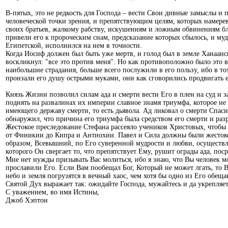
В-пятых, это не редкость для Господа – вести Свои дивные замыслы и
человеческой точки зрения, и препятствующим целям, которых намерев
своих братьев, жалкому рабству, искушениям и ложным обвинениям б
привели его к пророческим снам, предсказание которых сбылось, и муд
Египетской, исполнился на нем в точности.
Когда Иосиф должен был быть уже мертв, и голод был в земле Ханаанс
воскликнул: "все это против меня". Но как противоположно было это 
наибольшие страдания, больше всего послужили в его пользу, ибо в т
пронзали его душу острыми муками, они как сговорились продвигать ег
Князь Жизни позволил силам ада и смерти вести Его в плен на суд и за
поднять на развалинах их империи славное знамя триумфа, которое не 
имеющего державу смерти, то есть дьявола. Ад ликовал о смерти Спаси
обнаружил, что причина его триумфа была средством его смерти и разр
Жестокое преследование Стефана рассеяло учеников Христовых, чтобы 
от Финикии до Кипра и Антиохии. Павел и Сила должны были жестоко 
образом, Всевышний, по Его суверенной мудрости и любви, осуществл
которого Он свергает то, что препятствует Ему, рушит ограды ада, пос
Мне нет нужды призывать Вас молиться, ибо я знаю, что Вы человек м
прославили Его. Если Вам пообещал Бог, Который не может лгать, то 
небо и земля погрузятся в вечный хаос, чем хотя бы одно из Его обе
Святой Дух выражает так: ожидайте Господа, мужайтесь и да укрепляет
С уважением, во имя Истины,
Джоб Хэптон