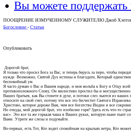
Вы можете поддержать
ПООЩРЕНИЕ ИЗМУЧЕННОМУ СЛУЖИТЕЛЮ Джоб Хэпто
Богословие
-
Статьи
Опубликовать
Дорогой брат,
Я только что просил Бога за Вас, и теперь берусь за перо, чтобы пер
нужде. Возможно, Святой Дух истины и благодати, Который единстве
беспокойный ум.
Я часто думаю о Вас и Вашем народе, и моя мольба к Богу и Отцу всей 
противоположного Слову, Он милостиво простил бы и могущественно у
Ваших братьев, как Вы стонете в духе, и потоки слез льются из ваших 
относите на свой счет, потому что все это бесчестит Святого Израилев
Христово, которое дороже Вам, чем все богатства Индии и все сокров
Но откуда, мой дорогой брат, это изобилие горя? Здесь есть что-то с
вас». Это все та же горькая чаша в Ваших руках, которую ныне пьют с
Вами. Утрите же слезы и подумайте.
Во-первых, есть Тот, Кто ходит спокойным на крыльях ветра, Кто мож