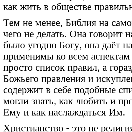
как жить в обществе правиль
Тем не менее
,
Библия на само
чего не делать
.
Она говорит н
было угодно Богу
,
она даёт н
применимы ко всем аспектам
просто список правил
,
а гора
Божьего правления и искупле
содержит в себе подобные сп
могли знать
,
как любить и пр
Ему и как наслаждаться Им
.
Христианство
-
это не религи