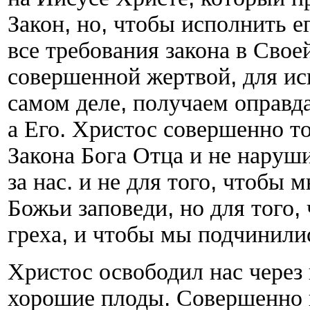
Закон
,
но
,
чтобы исполнить е
все требования закона в Свое
совершенной жертвой
,
для ис
самом деле
,
получаем оправда
а Его
.
Христос совершенно то
Закона Бога Отца и не наруши
за нас
.
и не для того
,
чтобы м
Божьи заповеди
,
но для того
,
греха
,
и чтобы мы подчинили
Христос освободил нас через
хорошие плоды
.
Совершенно 