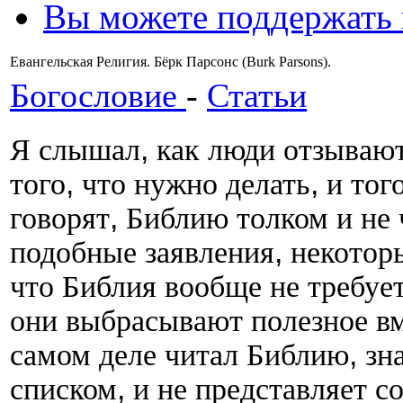
Вы можете поддержать
Евангельская Религия. Бёрк Парсонс (Burk Parsons).
Богословие
-
Статьи
Я слышал
,
как люди отзываю
того
,
что нужно делать
,
и тог
говорят
,
Библию толком и не 
подобные заявления
,
некотор
что Библия вообще не требуе
они выбрасывают полезное в
самом деле читал Библию
,
зн
списком
,
и не представляет с