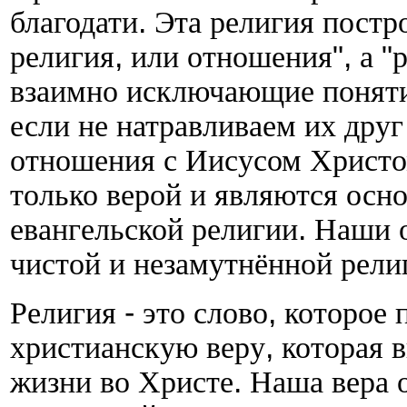
благодати
.
Эта религия постр
религия
,
или отношения
",
а
"
взаимно исключающие понят
если не натравливаем их друг
отношения с Иисусом Христо
только верой и являются ос
евангельской религии
.
Наши о
чистой и незамутнённой рел
Религия
-
это слово
,
которое 
христианскую веру
,
которая 
жизни во Христе
.
Наша вера о