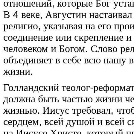
отношений
,
которые Бог уста
В
4
веке
,
Августин настаивал
религио
,
указывая на его про
соединение или скрепление и
человеком и Богом
.
Слово ре
объединяет в себе всю нашу в
жизни
.
Голландский теолог
-
реформат
должна быть частью жизни ч
жизнью
.
Иисус требовал
,
что
сердцем
,
всей душой и всей с
на Иисусе Христе
,
который п