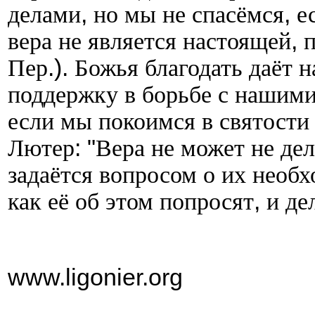
делами
,
но мы не спасёмся
,
е
вера не является настоящей
,
п
Пер
.).
Божья благодать даёт 
поддержку в борьбе с нашим
если мы покоимся в святости
Лютер
: "
Вера не может не дел
задаётся вопросом о их необ
как её об этом попросят
,
и де
www.ligonier.org