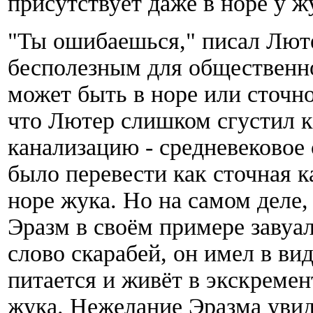
присутствует даже в норе у ж
"Ты ошибаешься," писал Люте
бесполезным для общественн
может быть в норе или сточно
что Лютер слишком сгустил к
канализацию - средневековое
было перевести как сточная к
норе жука. Но на самом деле,
Эразм в своём примере завуа
слово скарабей, он имел в ви
питается и живёт в экскремен
жука. Нежелание Эразма увид