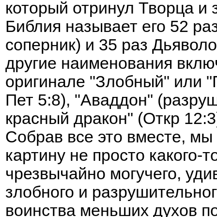
который отринул Творца и 
Библия называет его 52 ра
соперник) и 35 раз Дьяволо
другие наименования включа
оригинале "Злобный" или "
Пет 5:8), "Аваддон" (разру
красный дракон" (Откр 12:3)
Собрав все это вместе, м
картину не просто какого-т
чрезвычайно могучего, уди
злобного и разрушительног
воинства меньших духов п