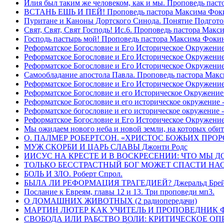
Илия был таким же человеком, как и мы. Проповедь пас
ВСТАНЬ ЕШЬ И ПЕЙ! Проповедь пастора Максима Фок
Пуритане и Каноны Дортского Синода. Понятие Подгото
Свят, Свят, Свят Господь! Ис.6. Проповедь пастора Мак
Господь пастырь мой! Проповедь пастора Максима Фоки
Реформатское Богословие и Его Историческое Окружение
Реформатское Богословие и Его Историческое Окружение 
Реформатское Богословие и Его Историческое Окружени
Самообладание апостола Павла. Проповедь пастора Мак
Реформатское Богословие и Его Историческое Окружение
Реформатское Богословие и его Историческое Окружение
Реформатское Богословие и его историческое окружение -
Реформатское богословие и его историческое окружение 
Реформатское Богословие и Его Историческое Окружени
Мы ожидаем нового неба и новой земли, на которых обит
О. ПАЛМЕР РОБЕРТСОН. «ХРИСТОС БОЖЬИХ ПРО
МУЖ СКОРБИ И ЦАРЬ СЛАВЫ Джонти Родс
ИИСУС НА КРЕСТЕ И В ВОСКРЕСЕНИИ: ЧТО МЫ Д
ТОЛЬКО БЕССТРАСТНЫЙ БОГ МОЖЕТ СПАСТИ НАС! 
БОЛЬ И ЗЛО. Роберт Спрол.
БЫЛА ЛИ РЕФОРМАЦИЯ ТРАГЕДИЕЙ? Джеральд Брей 
Послание к Евреям, главы 12 и 13. Три проповеди мп3.
О ДОМАШНИХ ЖИВОТНЫХ (2 радиопередачи)
МАРТИН ЛЮТЕР КАК УЧИТЕЛЬ И ПРОПОВЕДНИК Фри
СВОБОДА ИЛИ РАБСТВО ВОЛИ: КРИТИЧЕСКОЕ ОПРЕ