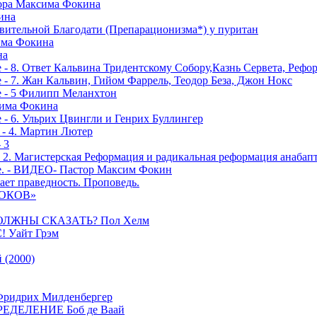
тора Максима Фокина
ина
вительной Благодати (Препарационизма*) у пуритан
сима Фокина
на
 - 8. Ответ Кальвина Тридентскому Собору,Казнь Сервета, Рефо
- 7. Жан Кальвин, Гийом Фаррель, Теодор Беза, Джон Нокс
е - 5 Филипп Меланхтон
сима Фокина
 - 6. Ульрих Цвингли и Генрих Буллингер
 - 4. Мартин Лютер
 3
- 2. Магистерская Реформация и радикальная реформация анабап
е. - ВИДЕО- Пастор Максим Фокин
ает праведность. Проповедь.
РОКОВ»
ОЛЖНЫ СКАЗАТЬ? Пол Хелм
Уайт Грэм
(2000)
дрих Милденбергер
ДЕЛЕНИЕ Боб де Ваай