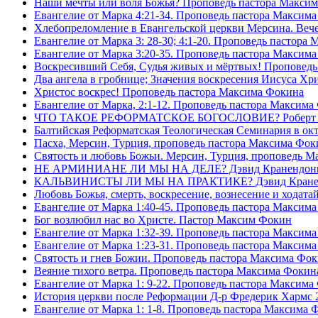
Наши мечты или воля Божья? Проповедь пастора Макси
Евангелие от Марка 4:21-34. Проповедь пастора Максим
Хлебопреломление в Евангельской церкви Мерсина. Вечер
Евангелие от Марка 3: 28-30; 4:1-20. Проповедь пастора
Евангелие от Марка 3:20-35. Проповедь пастора Максим
Воскресивший Себя, Судья живых и мëртвых! Проповедь
Два ангела в гробнице; Значения воскресения Иисуса Х
Христос воскрес! Проповедь пастора Максима Фокина
Евангелие от Марка, 2:1-12. Проповедь пастора Максима
ЧТО ТАКОЕ РЕФОРМАТСКОЕ БОГОСЛОВИЕ? Роберт Сп
Балтийская Реформатская Теологическая Семинария 
Пасха, Мерсин, Турция, проповедь пастора Максима Фок
Святость и любовь Божьи. Мерсин, Турция, проповедь 
НЕ АРМИНИАНЕ ЛИ МЫ НА ДЕЛЕ? Дэвид Кранендон
КАЛЬВИНИСТЫ ЛИ МЫ НА ПРАКТИКЕ? Дэвид Кране
Любовь Божья, смерть, воскресение, вознесение и ходат
Евангелие от Марка 1:40-45. Проповедь пастора Максим
Бог возлюбил нас во Христе. Пастор Максим Фокин
Евангелие от Марка 1:32-39. Проповедь пастора Максим
Евангелие от Марка 1:23-31. Проповедь пастора Максим
Святость и гнев Божии. Проповедь пастора Максима Фо
Веяние тихого ветра. Проповедь пастора Максима Фокин
Евангелие от Марка 1: 9-22. Проповедь пастора Максима
История церкви после Реформации Д-р Фредерик Хармс 
Евангелие от Марка 1: 1-8. Проповедь пастора Максима 