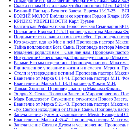
Оправдание и прославление необратимо. Римлянам 8:30.
Скажи сынам Израилевым, чтобы они шли» (Исх. 14:15) 
Великий Пастырь Вечного Завета. Евреям 13:17-25. + В
БОЖИЙ МОЛОТ Библия и ее критики Гордон Кларк (195
КРИЗИС УВЕРЕННОСТИ Карл Трумэн
Балтийская Реформатская Теологическая Семинари
Послание к Евреям 1:1-5. Проповедь пастора Максима Ф
Поднимите глаза ваши на высоту небес. Проповедь паст
Кто жаждет, иди ко Мне и пей! Проповедь пастора Макс
Тайна воплощения Бога Сына. Проповедь пастора Макс
Младенец родился нам -- Сын дан нам! Проповедь пасто
Искупление Своего народа. Проповедует пастор Максим
Ранами Его мы исцелились. Проповедь пастора Максима
Единственное упование в жизни и в смерти. Мерсин. Пр
Столп и утверждение истины! Проповедь пастора Макси
Евангелие от Марка 6:14-44. Проповедь пастора М.Н. Фо
Евангелие от Марка 6:1-13. Проповедь Фокин М.Н.
Только Христос! Проповедь пастора Максима Фокина
Эндрю Х. Селле. Теология Завета и Миротворчество. По
Марк Вандерхарт. Служение и служители Нового Завета, 
Евангелие от Марка 5:21-43. Проповедь пастора Максим
Дух Святой исходящий от Отца и Сына. Проповедь паст
Запечатление Духом и усыновление. Mersin Evangelical 
Евангелие от Марка 4:35-41. Проповедь пастора Максим
Запечатление Святым Духом и усыновление. Проповедь 