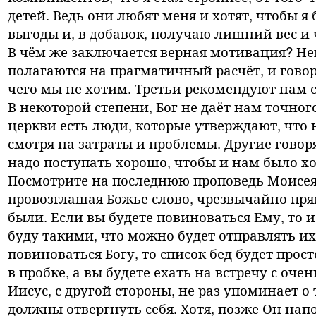
детей. Ведь они любят меня и хотят, чтобы я
выгоды и, в добавок, получаю лишний вес и 
В чём же заключается верная мотивация? Нек
полагаются на прагматичный расчёт, и говор
чего мы не хотим. Третьи рекомендуют нам с
В некоторой степени, Бог не даёт нам точно
церкви есть люди, которые утверждают, что 
смотря на затраты и проблемы. Другие говорят
надо поступать хорошо, чтобы и нам было хор
Посмотрите на последнюю проповедь Моисея.
провозглашая Божье слово, чрезвычайно прям
были. Если вы будете повиноваться Ему, то 
буду такими, что можно будет отправлять их 
повиноваться Богу, то список бед будет прос
в пробке, а вы будете ехать на встречу с оч
Иисус, с другой стороны, не раз упоминает о
должны отвергнуть себя. Хотя, позже Он нап