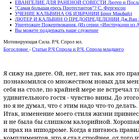
ЕВАНГЕЛИЕ ДЛЯ РАНЕНОЙ СОВЕСТИ Лютер и Послание
"Самая большая ересь Протестантов"? С. Фергюсон
УЧЕНИЕ КАЛЬВИНА ОБ ИЗБРАНИИ Брин Макфайл
ЛЮТЕР И КАЛЬВИН О ПРЕДОПРЕДЕЛЕНИИ Дж.Ван 
Уничтожьте Пожертвования. (Из серии «Инструкции из Ада»
Вы можете поддержать наше служение
Мотивирующая Сила. Р.Ч. Спрол мл.
Богословие
-
Статьи Р.Ч Спрола и Р.Ч. Спрола младшего
Я сижу на диете. Ой, нет, нет так, как это п
познакомился со множеством новых для меня
себя на столе, по крайней мере не встречал 
удивительного гостя - чувство вины. До этого 
но я не думал, что с этим надо что-то делат
Итак, изменение моего стиля жизни привнесл
и не была бы слишком калорийной. Хорошая 
и прах на ипподроме. Когда я питаюсь прави
комплиментов, что я стал стройнее, от того ч