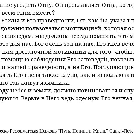
ние угодить Отцу. Он прославляет Отца, кото
всем этим вместе?
Божия и Его праведности, Он, как бы, указал 
не должны пользоваться мотивацией, которая о
 заповедям, мы должны всегда помнить, что м
это для нас. Бог очень зол на нас, Его гнев ве
аст нам достаточной мотивации для того, чтобы
с помощью соблюдения Его заповедей, показыв
я и нашей праведности, а не Его. Поступающие
ать Его гнева также глупо, как и использоват
нно так живут язычники.
поду небес и земли, должно повиноваться и слу
уются. Верьте в Него ведь одесную Его вечная 
еско Реформатская Церковь "Путь, Истина и Жизнь" Санкт-Петер