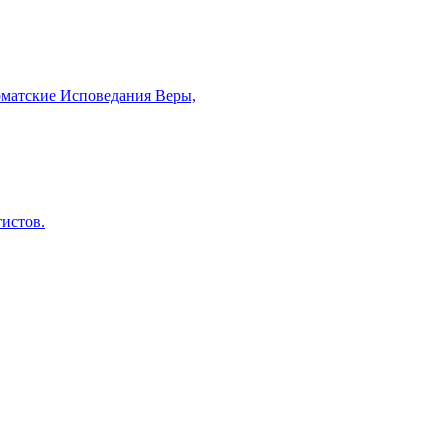
рматские Исповедания Веры,
тистов.