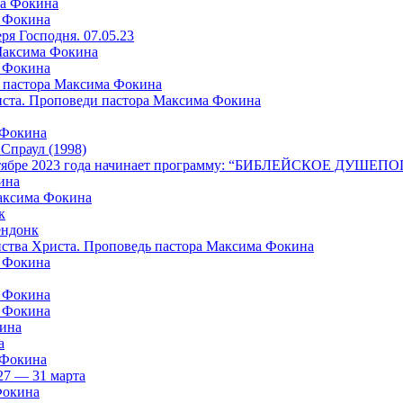
ма Фокина
а Фокина
я Господня. 07.05.23
 Максима Фокина
а Фокина
 пастора Максима Фокина
риста. Проповеди пастора Максима Фокина
 Фокина
раул (1998)
в октябре 2023 года начинает программу: “БИБЛЕЙСКОЕ ДУШ
ина
Максима Фокина
к
ндонк
айства Христа. Проповедь пастора Максима Фокина
а Фокина
а Фокина
а Фокина
кина
а
 Фокина
27 — 31 марта
Фокина