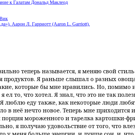
 к Галатам Дональд Маклеод
Вик
). Аарон Л. Гарриотт (Aaron L. Garriott).
равильно теперь называется, я меняю свой стиль
 продуктов. Я раньше слышал о разных овощах
такие, которые бы мне нравились. Но, помимо и
я ел то, что хотел. Я знал, что это не так поле
ь. Я люблю еду также, как некоторые люди люб
о в неё нечто новое. Теперь мне приходится и
порция мороженного и тарелка картошки-фри 
льно, я получаю удовольствие от того, что вл
то у меня больше энергии, и лучше сон, и, что