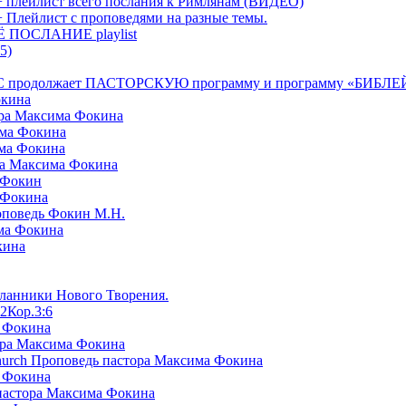
+ плейлист всего послания к Римлянам (ВИДЕО)
+ Плейлист с проповедями на разные темы.
СЁ ПОСЛАНИЕ playlist
5)
я БРТС продолжает ПАСТОРСКУЮ программу и программу «
окина
ора Максима Фокина
има Фокина
има Фокина
ра Максима Фокина
 Фокин
 Фокина
оповедь Фокин М.Н.
ма Фокина
кина
сланники Нового Творения.
2Кор.3:6
а Фокина
ора Максима Фокина
Church Проповедь пастора Максима Фокина
а Фокина
пастора Максима Фокина