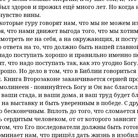
 был здоров и прожил ещё много лет. Но когда 
чувство вины.
оторые гуру говорят нам, что мы не можем из
я, что нами движет выгода того, что мы хоти
мотреть не на себя, а на окружающих, и посту
го ответа на то, что должно быть нашей глав
надо поступать хорошо и правильно именно по
, что надо поступать так, как это угодно Богу
ошо. Но дело в том, что в Библии говориться 
 Книга Второзаконе заканчивается серией пр
олинеен - повинуйтесь Богу и Он вас благосл
и ваши стада, и ваши дома, и ваш труд будет 
на выставку и быть уверенным в победе. С дру
то бесконечным. Вплоть до того, что сломаетс
ень сердитым человеком, от от которого завис
 том, что Его последователи должны быть гото
оминает нам, что пришёл дать жизнь в изобил