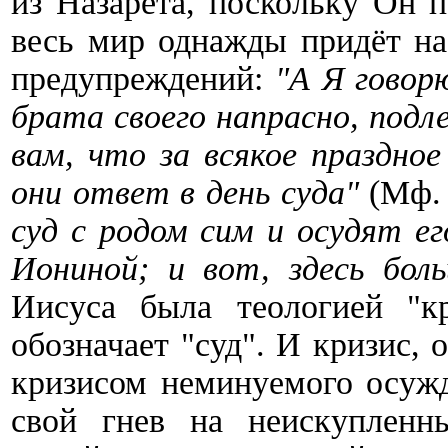
из Назарета, поскольку Он 
весь мир однажды придёт на
предупреждений:
"А Я говор
брата своего напрасно, подл
вам, что за всякое праздно
они ответ в день суда"
(Мф. 
суд с родом сим и осудят ег
Иониной; и вот, здесь бол
Иисуса была теологией "кр
обозначает "суд". И кризис,
кризисом неминуемого осужд
свой гнев на неискупленн