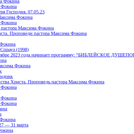
ма Фокина
а Фокина
я Господня. 07.05.23
 Максима Фокина
а Фокина
 пастора Максима Фокина
риста. Проповеди пастора Максима Фокина
 Фокина
раул (1998)
в октябре 2023 года начинает программу: “БИБЛЕЙСКОЕ ДУШ
ина
Максима Фокина
к
ндонк
айства Христа. Проповедь пастора Максима Фокина
а Фокина
а Фокина
а Фокина
кина
а
 Фокина
27 — 31 марта
Фокина