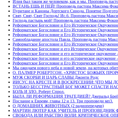
Илия был таким же человеком, как и мы. Проповедь пас
ВСТАНЬ ЕШЬ И ПЕЙ! Проповедь пастора Максима Фок
Пуритане и Каноны Дортского Синода. Понятие Подгото
Свят, Свят, Свят Господь! Ис.6. Проповедь пастора Мак
Господь пастырь мой! Проповедь пастора Максима Фоки
Реформатское Богословие и Его Историческое Окружение
Реформатское Богословие и Его Историческое Окружение 
Реформатское Богословие и Его Историческое Окружени
Самообладание апостола Павла. Проповедь пастора Мак
Реформатское Богословие и Его Историческое Окружение
Реформатское Богословие и его Историческое Окружение
Реформатское Богословие и его историческое окружение -
Реформатское богословие и его историческое окружение 
Реформатское Богословие и Его Историческое Окружени
Мы ожидаем нового неба и новой земли, на которых обит
О. ПАЛМЕР РОБЕРТСОН. «ХРИСТОС БОЖЬИХ ПРО
МУЖ СКОРБИ И ЦАРЬ СЛАВЫ Джонти Родс
ИИСУС НА КРЕСТЕ И В ВОСКРЕСЕНИИ: ЧТО МЫ Д
ТОЛЬКО БЕССТРАСТНЫЙ БОГ МОЖЕТ СПАСТИ НАС! 
БОЛЬ И ЗЛО. Роберт Спрол.
БЫЛА ЛИ РЕФОРМАЦИЯ ТРАГЕДИЕЙ? Джеральд Брей 
Послание к Евреям, главы 12 и 13. Три проповеди мп3.
О ДОМАШНИХ ЖИВОТНЫХ (2 радиопередачи)
МАРТИН ЛЮТЕР КАК УЧИТЕЛЬ И ПРОПОВЕДНИК Фри
СВОБОДА ИЛИ РАБСТВО ВОЛИ: КРИТИЧЕСКОЕ ОПРЕ