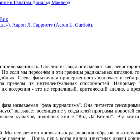
 к Галатам Дональд Маклеод
Вик
). Аарон Л. Гарриотт (Aaron L. Garriott).
ая приверженность. Обычно взгляды описывают как, левосторон
 Но если мы пересечем и эти границы радикальных взглядов, т
одобных. Слева фанатичная приверженность включает в себя 
 за пределы их интеллектуальных способностей. Например 
их воззрения - это не терпеливый, критический анализ, а пре
я фаза называемая "фаза журнализма". Она питается сенсация
сусе" вызывает восхищение у создателей программ новостей св
 нашей культуре, подобных книге "Код Да Винчи". Эта книг
й. Мы неизлечимо привязаны к разрушению образов, мы получа
ьное падение, - Прим. пер.), когда видим известных людей обв