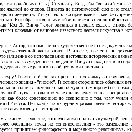
дьми подобными О. Д. Симпсону. Когда бы "великий мира сег
ке жадной до споров. Никогда на исторической сцене не стоял
вероисповеданий, Иисус часто воспринимается как безупречн
ятнать Его образ косвенными обвинениями в непристойностях - 
 как "Код Да Винчи
"
смог оказаться в первых рядах в списке 
ытыми ключами от наиболее известного деятеля искусства в ис
ез? Автор, который пишет художественное (а не документальное
 художественной части книги. В итоге у нас есть не докуме
 Это заявление об использовании настоящих исторических данн
стойных рассуждений о поведении Иисуса находится в псевдо-ев
поддерживаемые ранними сообществами гностиков.
ратуру? Гностики были так прозваны, поскольку они заявляли,
начающего знания - "гносис". Гностики сторонились обычных ка
лучаем наши знания с помощью наших чувств (эмпиризм) и с пом
т лучший путь к познанию через непосредственное восприяти
ии как более совершенные по сравнению с тем, чему учили а
ения] Иисуса. Нет конца их вычурным размышлениям, которые, 
трезвому взгляду на историю.
 мы живем в культуре, которую можно назвать культурой неог
лее очевидная точка их соприкосновения - это замещение 
зуется принятием философского и морального релятивизма. Ре