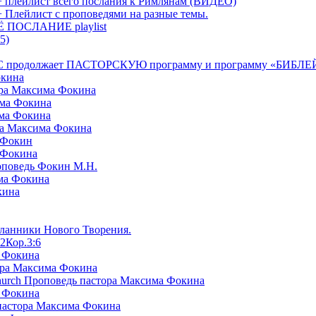
+ плейлист всего послания к Римлянам (ВИДЕО)
+ Плейлист с проповедями на разные темы.
СЁ ПОСЛАНИЕ playlist
5)
я БРТС продолжает ПАСТОРСКУЮ программу и программу «
окина
ора Максима Фокина
има Фокина
има Фокина
ра Максима Фокина
 Фокин
 Фокина
оповедь Фокин М.Н.
ма Фокина
кина
сланники Нового Творения.
2Кор.3:6
а Фокина
ора Максима Фокина
Church Проповедь пастора Максима Фокина
а Фокина
пастора Максима Фокина