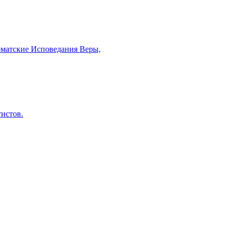
рматские Исповедания Веры,
тистов.