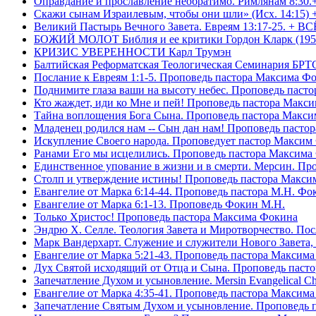
Оправдание и прославление необратимо. Римлянам 8:30.
Скажи сынам Израилевым, чтобы они шли» (Исх. 14:15) 
Великий Пастырь Вечного Завета. Евреям 13:17-25. + В
БОЖИЙ МОЛОТ Библия и ее критики Гордон Кларк (195
КРИЗИС УВЕРЕННОСТИ Карл Трумэн
Балтийская Реформатская Теологическая Семинари
Послание к Евреям 1:1-5. Проповедь пастора Максима Ф
Поднимите глаза ваши на высоту небес. Проповедь паст
Кто жаждет, иди ко Мне и пей! Проповедь пастора Макс
Тайна воплощения Бога Сына. Проповедь пастора Макс
Младенец родился нам -- Сын дан нам! Проповедь пасто
Искупление Своего народа. Проповедует пастор Максим
Ранами Его мы исцелились. Проповедь пастора Максима
Единственное упование в жизни и в смерти. Мерсин. Пр
Столп и утверждение истины! Проповедь пастора Макси
Евангелие от Марка 6:14-44. Проповедь пастора М.Н. Фо
Евангелие от Марка 6:1-13. Проповедь Фокин М.Н.
Только Христос! Проповедь пастора Максима Фокина
Эндрю Х. Селле. Теология Завета и Миротворчество. По
Марк Вандерхарт. Служение и служители Нового Завета, 
Евангелие от Марка 5:21-43. Проповедь пастора Максим
Дух Святой исходящий от Отца и Сына. Проповедь паст
Запечатление Духом и усыновление. Mersin Evangelical 
Евангелие от Марка 4:35-41. Проповедь пастора Максим
Запечатление Святым Духом и усыновление. Проповедь 