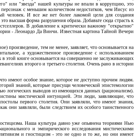
о" или "звезда" нашей культуры не впали в коррупцию, это
 персонаж с меньшим количеством недостатков, чем Иисус из
ый человек. И все же нет более лакомой цели для создания
это высшая форма разрушения образа. Добавьте сюда страсть к
бестселлеров. В добавление к критически важному "открытию"
тории - Леонардо Да Винчи. Известная картина Тайной Вечери
) произведение, тем не менее, заявляет, что основывается на
нтальное, а художественное произведение с использованием
ых в этой книге основывается на совершенно не заслуживающих
ангелиях второго и третьего столетия. Очень рано в истории
 что имеют особое знание, которое не доступно прочим людям.
тегорий знаний, которые присущи человеческой эпистемологии
ощью логических выводов из имеющихся данных (рационализм).
е истины мистической интуицией. Эти люди, заявляющие, что
постолы первого столетия. Они заявляли, что имеют знания,
как они заявляли, были следствием их особого таинственного
ностицизма. Наша культура давно уже опьянена теориями Нью
рационального и эмпирического исследования мистическими
лятивизм и гностицизм - это не одно и то же, но они имеют