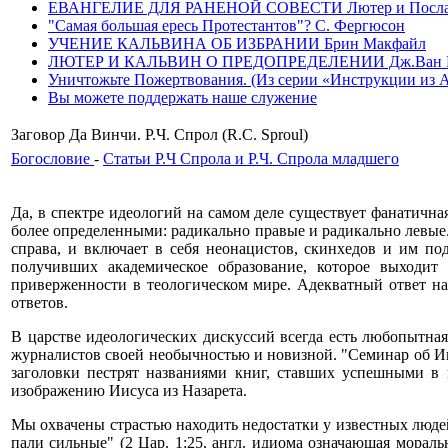
ЕВАНГЕЛИЕ ДЛЯ РАНЕНОЙ СОВЕСТИ Лютер и Послание
"Самая большая ересь Протестантов"? С. Фергюсон
УЧЕНИЕ КАЛЬВИНА ОБ ИЗБРАНИИ Брин Макфайл
ЛЮТЕР И КАЛЬВИН О ПРЕДОПРЕДЕЛЕНИИ Дж.Ван 
Уничтожьте Пожертвования. (Из серии «Инструкции из Ада»
Вы можете поддержать наше служение
Заговор Да Винчи. Р.Ч. Спрол (R.C. Sproul)
Богословие
-
Статьи Р.Ч Спрола и Р.Ч. Спрола младшего
Да, в спектре идеологий на самом деле существует фанатичн
более определенными: радикально правые и радикально левые.
справа, и включает в себя неонацистов, скинхедов и им п
получивших академическое образование, которое выходит
приверженности в теологическом мире. Адекватный ответ на 
ответов.
В царстве идеологических дискуссий всегда есть любопытна
журналистов своей необычностью и новизной. "Семинар об Ии
заголовки пестрят названиями книг, ставших успешными в
изображению Иисуса из Назарета.
Мы охвачены страстью находить недостатки у известных люде
пали сильные" (2 Цар. 1:25, англ. идиома означающая морал