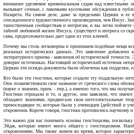
внимание уделяемое криминальным судам над известными лю
вызывает сочные, с лакомыми кусочками обсуждения в публи
Назарета. На самом деле, даже за пределами Церкви и ее 
сенсационного художественного произведения, чем Иисус. Зап
таинственным сообществам и интригам, и вы легко поймете
тайной любовной жизни Иисуса, существует и интрига со скр
сама, предположительно дает один из этих ключей.
Почему мы столь легковерны и принимаем подобные вещи всерь
реальных исторических данных. Это заявление добавлено к
литературного приема - заявления об исторической точности.
доверие источниках. Настоящий исторический источник непри
Церкви эти псевдо-документы были обличены как подделки, 
Кто были эти гностики, которые создали эту поддельную лите
Они позаимствовали свое название от греческого слова обоз
(науке о знаниях, прим. - пер.), а именно того, что мы по
Гностики отрицали и то, и другое, они заявляли, что имею
обладают знаниями, продвигали свои интеллектуальные теор
превосходящие те, которые были у очевидцев [действий и уч
откровения. Короче говоря, гностики противились научному и 
Это важно для нас понимать основы гностицизма, поскольку
Эйдж, которые имеют много общего с гностицизмом. Наибо
откровениями. Мы также живем во время, которое характери