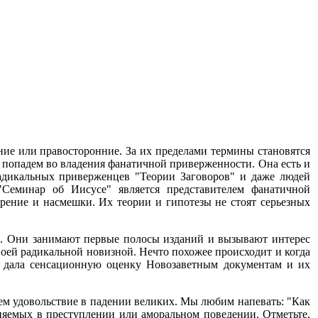
ние или правосторонние. За их пределами термины становятся
о попадем во владения фанатичной приверженности. Она есть и
радикальных приверженцев "Теории Заговоров" и даже людей
"Семинар об Иисусе" является представителем фанатичной
зрение и насмешки. Их теории и гипотезы не стоят серьезных
ми. Они занимают первые полосы изданий и вызывают интерес
оей радикальной новизной. Нечто похожее происходит и когда
а дала сенсационную оценку Новозаветным документам и их
ем удовольствие в падении великих. Мы любим напевать: "Как
иняемых в преступлении или аморальном поведении. Отметьте,