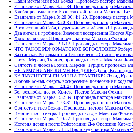
Наши мечты или воля Божья? Проповедь пастора Макси
Евангелие от Марка 4:21-34. Проповедь пастора Максим
Хлебопреломление в Евангельской церкви Мерсина. Вечер
Евангелие от Марка 3: 28-30; 4:1-20. Проповедь пастора
Евангелие от Марка 3:20-35. Проповедь пастора Максим
Воскресивший Себя, Судья живых и мëртвых! Проповедь
Два ангела в гробнице; Значения воскресения Иисуса Х
Христос воскрес! Проповедь пастора Максима Фокина
Евангелие от Марка, 2:1-12. Проповедь пастора Максима
ЧТО ТАКОЕ РЕФОРМАТСКОЕ БОГОСЛОВИЕ? Роберт Сп
Балтийская Реформатская Теологическая Семинария 
Пасха, Мерсин, Турция, проповедь пастора Максима Фок
Святость и любовь Божьи. Мерсин, Турция, проповедь 
НЕ АРМИНИАНЕ ЛИ МЫ НА ДЕЛЕ? Дэвид Кранендон
КАЛЬВИНИСТЫ ЛИ МЫ НА ПРАКТИКЕ? Дэвид Кране
Любовь Божья, смерть, воскресение, вознесение и ходат
Евангелие от Марка 1:40-45. Проповедь пастора Максим
Бог возлюбил нас во Христе. Пастор Максим Фокин
Евангелие от Марка 1:32-39. Проповедь пастора Максим
Евангелие от Марка 1:23-31. Проповедь пастора Максим
Святость и гнев Божии. Проповедь пастора Максима Фо
Веяние тихого ветра. Проповедь пастора Максима Фокин
Евангелие от Марка 1: 9-22. Проповедь пастора Максима
История церкви после Реформации Д-р Фредерик Хармс 
Евангелие от Марка 1: 1-8. Проповедь пастора Максима 