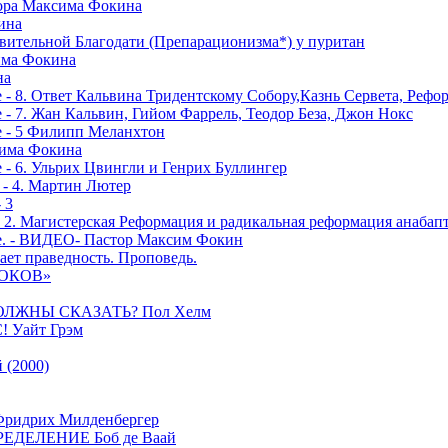
тора Максима Фокина
ина
вительной Благодати (Препарационизма*) у пуритан
сима Фокина
на
 - 8. Ответ Кальвина Тридентскому Собору,Казнь Сервета, Рефо
- 7. Жан Кальвин, Гийом Фаррель, Теодор Беза, Джон Нокс
е - 5 Филипп Меланхтон
сима Фокина
 - 6. Ульрих Цвингли и Генрих Буллингер
 - 4. Мартин Лютер
 3
- 2. Магистерская Реформация и радикальная реформация анабап
е. - ВИДЕО- Пастор Максим Фокин
ает праведность. Проповедь.
РОКОВ»
ОЛЖНЫ СКАЗАТЬ? Пол Хелм
Уайт Грэм
(2000)
дрих Милденбергер
ДЕЛЕНИЕ Боб де Ваай