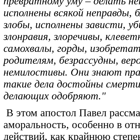
превратному уму – делать н
исполнены всякой неправды, 
злобы, исполнены зависти, уб
злонравия, злоречивы, клевет
самохвалы, горды, изобретат
родителям, безрассудны, вер
немилостивы. Они знают пра
такие дела достойны смерти;
делающих одобряют."
В этом апостол Павел рассма
аморальность, особенно в о
действий, как крайнюю степе