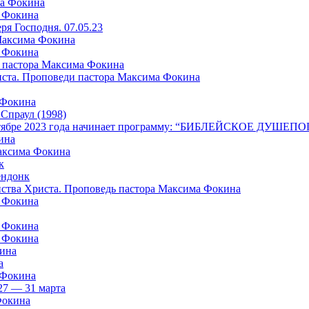
ма Фокина
а Фокина
я Господня. 07.05.23
 Максима Фокина
а Фокина
 пастора Максима Фокина
риста. Проповеди пастора Максима Фокина
 Фокина
раул (1998)
в октябре 2023 года начинает программу: “БИБЛЕЙСКОЕ ДУШ
ина
Максима Фокина
к
ндонк
айства Христа. Проповедь пастора Максима Фокина
а Фокина
а Фокина
а Фокина
кина
а
 Фокина
27 — 31 марта
Фокина