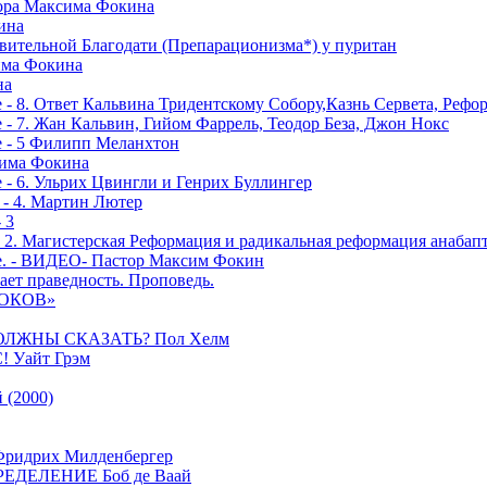
тора Максима Фокина
ина
вительной Благодати (Препарационизма*) у пуритан
сима Фокина
на
 - 8. Ответ Кальвина Тридентскому Собору,Казнь Сервета, Рефо
- 7. Жан Кальвин, Гийом Фаррель, Теодор Беза, Джон Нокс
е - 5 Филипп Меланхтон
сима Фокина
 - 6. Ульрих Цвингли и Генрих Буллингер
 - 4. Мартин Лютер
 3
- 2. Магистерская Реформация и радикальная реформация анабап
е. - ВИДЕО- Пастор Максим Фокин
ает праведность. Проповедь.
РОКОВ»
ОЛЖНЫ СКАЗАТЬ? Пол Хелм
Уайт Грэм
(2000)
дрих Милденбергер
ДЕЛЕНИЕ Боб де Ваай