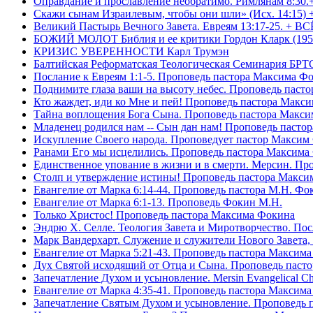
Оправдание и прославление необратимо. Римлянам 8:30.
Скажи сынам Израилевым, чтобы они шли» (Исх. 14:15) 
Великий Пастырь Вечного Завета. Евреям 13:17-25. + В
БОЖИЙ МОЛОТ Библия и ее критики Гордон Кларк (195
КРИЗИС УВЕРЕННОСТИ Карл Трумэн
Балтийская Реформатская Теологическая Семинари
Послание к Евреям 1:1-5. Проповедь пастора Максима Ф
Поднимите глаза ваши на высоту небес. Проповедь паст
Кто жаждет, иди ко Мне и пей! Проповедь пастора Макс
Тайна воплощения Бога Сына. Проповедь пастора Макс
Младенец родился нам -- Сын дан нам! Проповедь пасто
Искупление Своего народа. Проповедует пастор Максим
Ранами Его мы исцелились. Проповедь пастора Максима
Единственное упование в жизни и в смерти. Мерсин. Пр
Столп и утверждение истины! Проповедь пастора Макси
Евангелие от Марка 6:14-44. Проповедь пастора М.Н. Фо
Евангелие от Марка 6:1-13. Проповедь Фокин М.Н.
Только Христос! Проповедь пастора Максима Фокина
Эндрю Х. Селле. Теология Завета и Миротворчество. По
Марк Вандерхарт. Служение и служители Нового Завета, 
Евангелие от Марка 5:21-43. Проповедь пастора Максим
Дух Святой исходящий от Отца и Сына. Проповедь паст
Запечатление Духом и усыновление. Mersin Evangelical 
Евангелие от Марка 4:35-41. Проповедь пастора Максим
Запечатление Святым Духом и усыновление. Проповедь 