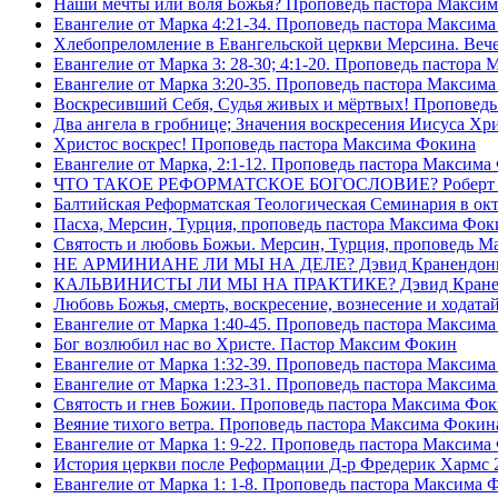
Наши мечты или воля Божья? Проповедь пастора Макси
Евангелие от Марка 4:21-34. Проповедь пастора Максим
Хлебопреломление в Евангельской церкви Мерсина. Вечер
Евангелие от Марка 3: 28-30; 4:1-20. Проповедь пастора
Евангелие от Марка 3:20-35. Проповедь пастора Максим
Воскресивший Себя, Судья живых и мëртвых! Проповедь
Два ангела в гробнице; Значения воскресения Иисуса Х
Христос воскрес! Проповедь пастора Максима Фокина
Евангелие от Марка, 2:1-12. Проповедь пастора Максима
ЧТО ТАКОЕ РЕФОРМАТСКОЕ БОГОСЛОВИЕ? Роберт Сп
Балтийская Реформатская Теологическая Семинария 
Пасха, Мерсин, Турция, проповедь пастора Максима Фок
Святость и любовь Божьи. Мерсин, Турция, проповедь 
НЕ АРМИНИАНЕ ЛИ МЫ НА ДЕЛЕ? Дэвид Кранендон
КАЛЬВИНИСТЫ ЛИ МЫ НА ПРАКТИКЕ? Дэвид Кране
Любовь Божья, смерть, воскресение, вознесение и ходат
Евангелие от Марка 1:40-45. Проповедь пастора Максим
Бог возлюбил нас во Христе. Пастор Максим Фокин
Евангелие от Марка 1:32-39. Проповедь пастора Максим
Евангелие от Марка 1:23-31. Проповедь пастора Максим
Святость и гнев Божии. Проповедь пастора Максима Фо
Веяние тихого ветра. Проповедь пастора Максима Фокин
Евангелие от Марка 1: 9-22. Проповедь пастора Максима
История церкви после Реформации Д-р Фредерик Хармс 
Евангелие от Марка 1: 1-8. Проповедь пастора Максима 