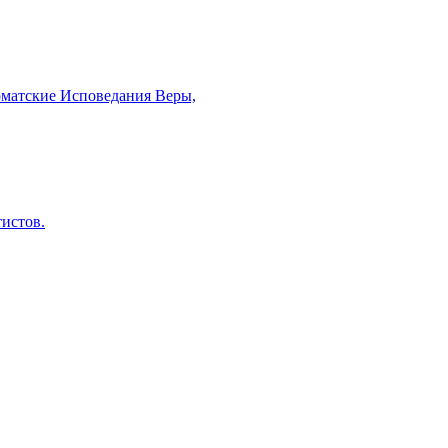
рматские Исповедания Веры,
тистов.