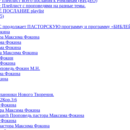
+ плейлист всего послания к Римлянам (ВИДЕО)
+ Плейлист с проповедями на разные темы.
СЁ ПОСЛАНИЕ playlist
5)
я БРТС продолжает ПАСТОРСКУЮ программу и программу «
окина
ора Максима Фокина
има Фокина
има Фокина
ра Максима Фокина
 Фокин
 Фокина
оповедь Фокин М.Н.
ма Фокина
кина
сланники Нового Творения.
2Кор.3:6
а Фокина
ора Максима Фокина
Church Проповедь пастора Максима Фокина
а Фокина
пастора Максима Фокина