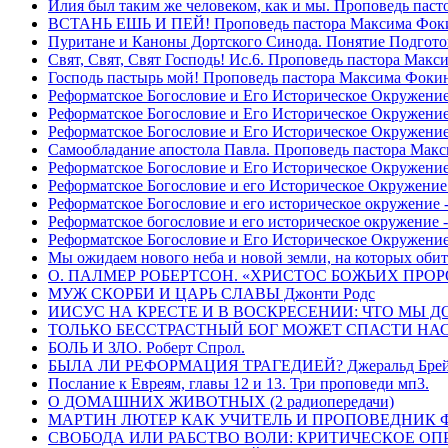
Илия был таким же человеком, как и мы. Проповедь пас
ВСТАНЬ ЕШЬ И ПЕЙ! Проповедь пастора Максима Фок
Пуритане и Каноны Дортского Синода. Понятие Подгото
Свят, Свят, Свят Господь! Ис.6. Проповедь пастора Мак
Господь пастырь мой! Проповедь пастора Максима Фоки
Реформатское Богословие и Его Историческое Окружение
Реформатское Богословие и Его Историческое Окружение 
Реформатское Богословие и Его Историческое Окружени
Самообладание апостола Павла. Проповедь пастора Мак
Реформатское Богословие и Его Историческое Окружение
Реформатское Богословие и его Историческое Окружение
Реформатское Богословие и его историческое окружение -
Реформатское богословие и его историческое окружение 
Реформатское Богословие и Его Историческое Окружени
Мы ожидаем нового неба и новой земли, на которых обит
О. ПАЛМЕР РОБЕРТСОН. «ХРИСТОС БОЖЬИХ ПРО
МУЖ СКОРБИ И ЦАРЬ СЛАВЫ Джонти Родс
ИИСУС НА КРЕСТЕ И В ВОСКРЕСЕНИИ: ЧТО МЫ Д
ТОЛЬКО БЕССТРАСТНЫЙ БОГ МОЖЕТ СПАСТИ НАС! 
БОЛЬ И ЗЛО. Роберт Спрол.
БЫЛА ЛИ РЕФОРМАЦИЯ ТРАГЕДИЕЙ? Джеральд Брей 
Послание к Евреям, главы 12 и 13. Три проповеди мп3.
О ДОМАШНИХ ЖИВОТНЫХ (2 радиопередачи)
МАРТИН ЛЮТЕР КАК УЧИТЕЛЬ И ПРОПОВЕДНИК Фри
СВОБОДА ИЛИ РАБСТВО ВОЛИ: КРИТИЧЕСКОЕ ОПРЕ