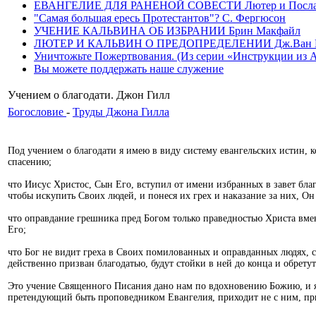
ЕВАНГЕЛИЕ ДЛЯ РАНЕНОЙ СОВЕСТИ Лютер и Послание
"Самая большая ересь Протестантов"? С. Фергюсон
УЧЕНИЕ КАЛЬВИНА ОБ ИЗБРАНИИ Брин Макфайл
ЛЮТЕР И КАЛЬВИН О ПРЕДОПРЕДЕЛЕНИИ Дж.Ван 
Уничтожьте Пожертвования. (Из серии «Инструкции из Ада»
Вы можете поддержать наше служение
Учением о благодати. Джон Гилл
Богословие
-
Труды Джона Гилла
Под учением о благодати я имею в виду систему евангельских истин, 
спасению;
что Иисус Христос, Сын Его, вступил от имени избранных в завет бла
чтобы искупить Своих людей, и понеся их грех и наказание за них, О
что оправдание грешника пред Богом только праведностью Христа вменя
Его;
что Бог не видит греха в Своих помилованных и оправданных людях, с
действенно призван благодатью, будут стойки в ней до конца и обретут
Это учение Священного Писания дано нам по вдохновению Божию, и яв
претендующий быть проповедником Евангелия, приходит не с ним, прин