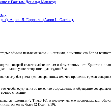
 к Галатам Дональд Маклеод
Вик
). Аарон Л. Гарриотт (Aaron L. Garriott).
которые обычно называют кальвинистскими, а именно: что Бог от вечност
годати, который является абсолютным и безусловным; что Христос в полн
н дал полное удовлетворение правосудию Божию;
ется ему без учета дел, совершенных им; что прощение грехов совершает
 тем чтобы осудить их за него; что возрождение и обращение совершаютс
 вечное спасение.
ляется полезным (2 Тим.3.16), и поэтому мы его провозглашаем, объясн
иматься он не будет (2 Иоан. 9,10).