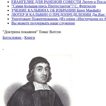
ЕВАНГЕЛИЕ ДЛЯ РАНЕНОЙ СОВЕСТИ Лютер и Послание
"Самая большая ересь Протестантов"? С. Фергюсон
УЧЕНИЕ КАЛЬВИНА ОБ ИЗБРАНИИ Брин Макфайл
ЛЮТЕР И КАЛЬВИН О ПРЕДОПРЕДЕЛЕНИИ Дж.Ван 
Уничтожьте Пожертвования. (Из серии «Инструкции из Ада»
Вы можете поддержать наше служение
"Доктрина покаяния" Томас Ватсон
Богословие
-
Книги