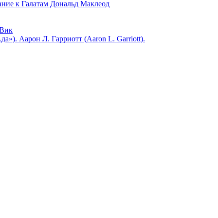
 к Галатам Дональд Маклеод
Вик
). Аарон Л. Гарриотт (Aaron L. Garriott).