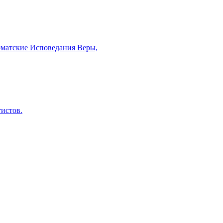
рматские Исповедания Веры,
тистов.