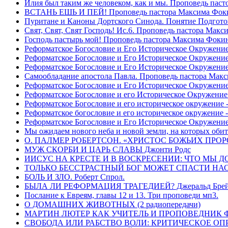
Илия был таким же человеком, как и мы. Проповедь пас
ВСТАНЬ ЕШЬ И ПЕЙ! Проповедь пастора Максима Фок
Пуритане и Каноны Дортского Синода. Понятие Подгото
Свят, Свят, Свят Господь! Ис.6. Проповедь пастора Мак
Господь пастырь мой! Проповедь пастора Максима Фоки
Реформатское Богословие и Его Историческое Окружение
Реформатское Богословие и Его Историческое Окружение 
Реформатское Богословие и Его Историческое Окружени
Самообладание апостола Павла. Проповедь пастора Мак
Реформатское Богословие и Его Историческое Окружение
Реформатское Богословие и его Историческое Окружение
Реформатское Богословие и его историческое окружение -
Реформатское богословие и его историческое окружение 
Реформатское Богословие и Его Историческое Окружени
Мы ожидаем нового неба и новой земли, на которых обит
О. ПАЛМЕР РОБЕРТСОН. «ХРИСТОС БОЖЬИХ ПРО
МУЖ СКОРБИ И ЦАРЬ СЛАВЫ Джонти Родс
ИИСУС НА КРЕСТЕ И В ВОСКРЕСЕНИИ: ЧТО МЫ Д
ТОЛЬКО БЕССТРАСТНЫЙ БОГ МОЖЕТ СПАСТИ НАС! 
БОЛЬ И ЗЛО. Роберт Спрол.
БЫЛА ЛИ РЕФОРМАЦИЯ ТРАГЕДИЕЙ? Джеральд Брей 
Послание к Евреям, главы 12 и 13. Три проповеди мп3.
О ДОМАШНИХ ЖИВОТНЫХ (2 радиопередачи)
МАРТИН ЛЮТЕР КАК УЧИТЕЛЬ И ПРОПОВЕДНИК Фри
СВОБОДА ИЛИ РАБСТВО ВОЛИ: КРИТИЧЕСКОЕ ОПРЕ