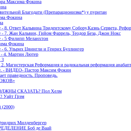
тора Максима Фокина
ина
вительной Благодати (Препарационизма*) у пуритан
сима Фокина
на
 - 8. Ответ Кальвина Тридентскому Собору,Казнь Сервета, Рефо
- 7. Жан Кальвин, Гийом Фаррель, Теодор Беза, Джон Нокс
е - 5 Филипп Меланхтон
сима Фокина
 - 6. Ульрих Цвингли и Генрих Буллингер
 - 4. Мартин Лютер
 3
- 2. Магистерская Реформация и радикальная реформация анабап
е. - ВИДЕО- Пастор Максим Фокин
ает праведность. Проповедь.
РОКОВ»
ОЛЖНЫ СКАЗАТЬ? Пол Хелм
Уайт Грэм
(2000)
дрих Милденбергер
ДЕЛЕНИЕ Боб де Ваай