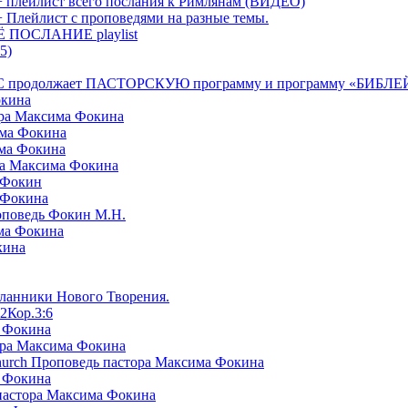
+ плейлист всего послания к Римлянам (ВИДЕО)
+ Плейлист с проповедями на разные темы.
СЁ ПОСЛАНИЕ playlist
5)
я БРТС продолжает ПАСТОРСКУЮ программу и программу «
окина
ора Максима Фокина
има Фокина
има Фокина
ра Максима Фокина
 Фокин
 Фокина
оповедь Фокин М.Н.
ма Фокина
кина
сланники Нового Творения.
2Кор.3:6
а Фокина
ора Максима Фокина
Church Проповедь пастора Максима Фокина
а Фокина
пастора Максима Фокина