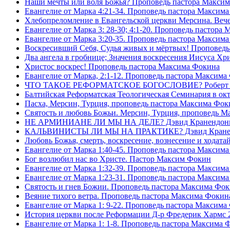
Наши мечты или воля Божья? Проповедь пастора Макси
Евангелие от Марка 4:21-34. Проповедь пастора Максим
Хлебопреломление в Евангельской церкви Мерсина. Вечер
Евангелие от Марка 3: 28-30; 4:1-20. Проповедь пастора
Евангелие от Марка 3:20-35. Проповедь пастора Максим
Воскресивший Себя, Судья живых и мëртвых! Проповедь
Два ангела в гробнице; Значения воскресения Иисуса Х
Христос воскрес! Проповедь пастора Максима Фокина
Евангелие от Марка, 2:1-12. Проповедь пастора Максима
ЧТО ТАКОЕ РЕФОРМАТСКОЕ БОГОСЛОВИЕ? Роберт Сп
Балтийская Реформатская Теологическая Семинария 
Пасха, Мерсин, Турция, проповедь пастора Максима Фок
Святость и любовь Божьи. Мерсин, Турция, проповедь 
НЕ АРМИНИАНЕ ЛИ МЫ НА ДЕЛЕ? Дэвид Кранендон
КАЛЬВИНИСТЫ ЛИ МЫ НА ПРАКТИКЕ? Дэвид Кране
Любовь Божья, смерть, воскресение, вознесение и ходат
Евангелие от Марка 1:40-45. Проповедь пастора Максим
Бог возлюбил нас во Христе. Пастор Максим Фокин
Евангелие от Марка 1:32-39. Проповедь пастора Максим
Евангелие от Марка 1:23-31. Проповедь пастора Максим
Святость и гнев Божии. Проповедь пастора Максима Фо
Веяние тихого ветра. Проповедь пастора Максима Фокин
Евангелие от Марка 1: 9-22. Проповедь пастора Максима
История церкви после Реформации Д-р Фредерик Хармс 
Евангелие от Марка 1: 1-8. Проповедь пастора Максима 