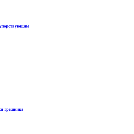
к упорствующим
ся грешника