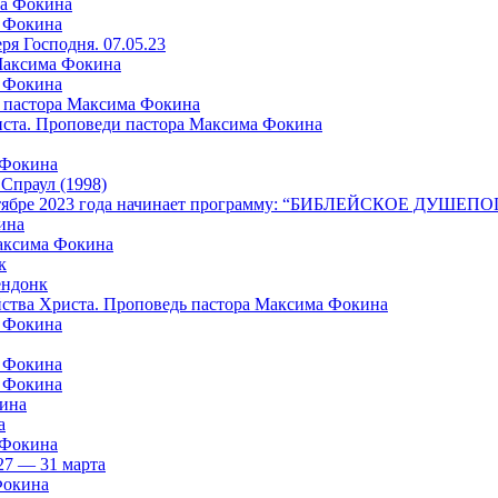
ма Фокина
а Фокина
я Господня. 07.05.23
 Максима Фокина
а Фокина
 пастора Максима Фокина
риста. Проповеди пастора Максима Фокина
 Фокина
раул (1998)
в октябре 2023 года начинает программу: “БИБЛЕЙСКОЕ ДУШ
ина
Максима Фокина
к
ндонк
айства Христа. Проповедь пастора Максима Фокина
а Фокина
а Фокина
а Фокина
кина
а
 Фокина
27 — 31 марта
Фокина