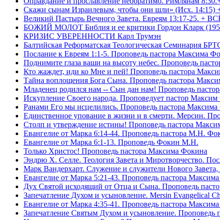
Оправдание и прославление необратимо. Римлянам 8:30.
Скажи сынам Израилевым, чтобы они шли» (Исх. 14:15) 
Великий Пастырь Вечного Завета. Евреям 13:17-25. + В
БОЖИЙ МОЛОТ Библия и ее критики Гордон Кларк (195
КРИЗИС УВЕРЕННОСТИ Карл Трумэн
Балтийская Реформатская Теологическая Семинари
Послание к Евреям 1:1-5. Проповедь пастора Максима Ф
Поднимите глаза ваши на высоту небес. Проповедь паст
Кто жаждет, иди ко Мне и пей! Проповедь пастора Макс
Тайна воплощения Бога Сына. Проповедь пастора Макс
Младенец родился нам -- Сын дан нам! Проповедь пасто
Искупление Своего народа. Проповедует пастор Максим
Ранами Его мы исцелились. Проповедь пастора Максима
Единственное упование в жизни и в смерти. Мерсин. Пр
Столп и утверждение истины! Проповедь пастора Макси
Евангелие от Марка 6:14-44. Проповедь пастора М.Н. Фо
Евангелие от Марка 6:1-13. Проповедь Фокин М.Н.
Только Христос! Проповедь пастора Максима Фокина
Эндрю Х. Селле. Теология Завета и Миротворчество. По
Марк Вандерхарт. Служение и служители Нового Завета, 
Евангелие от Марка 5:21-43. Проповедь пастора Максим
Дух Святой исходящий от Отца и Сына. Проповедь паст
Запечатление Духом и усыновление. Mersin Evangelical 
Евангелие от Марка 4:35-41. Проповедь пастора Максим
Запечатление Святым Духом и усыновление. Проповедь 