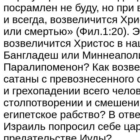
посрамлен не буду, но при 
и всегда, возвеличится Хри
или смертью» (Фил.1:20). Э
возвеличится Христос в н
Бангладеш или Миннеаполи
Паралипоменон? Как возве
сатаны с превознесенного
и грехопадении всего чело
столпотворении и смешени
египетское рабство? В отве
Израиль попросил себе ца
предательстве Иуды?