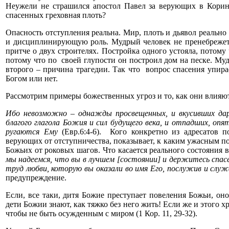
Неужели не страшился апостол Павел за верующих в Корин
спасенных греховная плоть?
Опасность отступления реальна. Мир, плоть и дьявол реаль
и дисциплинирующую роль. Мудрый человек не пренебрежет 
притче о двух строителях. Постройка одного устояла, потому
потому что по своей глупости он построил дом на песке. Му
второго – причина трагедии. Так что вопрос спасения упира
Богом или нет.
Рассмотрим примеры божественных угроз и то, как они влияют
Ибо невозможно – однажды просвещенных, и вкусивших дара
благого глагола Божия и сил будущего века, и отпадших, оп
ругаются Ему
(Евр.6:4-6). Кого конкретно из адресатов п
верующих от отступничества, показывает, к каким ужасным по
Божьих от роковых шагов. Что касается реального состояния 
мы надеемся, что вы в лучшем [состоянии] и держитесь спасе
труд любви, которую вы оказали во имя Его, послужив и слу
предупреждение.
Если, все таки, дитя Божие преступает повеления Божьи, о
дети Божии знают, как тяжко без него жить! Если же и этого 
чтобы не быть осужденным с миром (1 Кор. 11, 29-32).