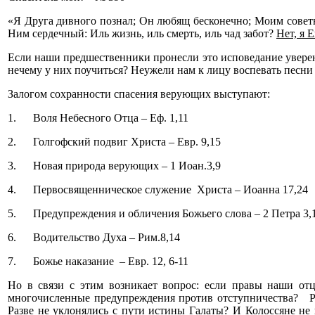
«Я Друга дивного познал; Он любящ бесконечно; Моим советн
Ним сердечный: Иль жизнь, иль смерть, иль чад забот?
Нет, я 
Если наши предшественники пронесли это исповедание уверен
нечему у них поучиться? Неужели нам к лицу воспевать песни
Залогом сохранности спасения верующих выступают:
1. Воля Небесного Отца – Еф. 1,11
2. Голгофский подвиг Христа – Евр. 9,15
3. Новая природа верующих – 1 Иоан.3,9
4. Первосвященническое служение Христа – Иоанна 17,24
5. Предупреждения и обличения Божьего слова – 2 Петра 3,
6. Водительство Духа – Рим.8,14
7. Божье наказание – Евр. 12, 6-11
Но в связи с этим возникает вопрос: если правы наши отц
многочисленные предупреждения против отступничества? Р
Разве не уклонялись с пути истины Галаты? И Колоссяне н