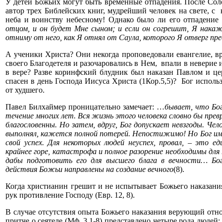
У детей Божьих могут быть временные отпадения. После Соло
автор трех Библейских книг, мудрейший человек на свете, с 
неба и воинству небесному! Однако было ли его отпадение
отцом, и он будет Мне сыном; и если он согрешит, Я накаж
отниму от него, как Я отнял от Саула, которого Я отверг пр
А ученики Христа? Они некогда проповедовали евангелие, вр
своего Благодетеля и разочаровались в Нем, впали в неверие 
в вере? Разве коринфский блудник был наказан Павлом и цер
спасен в день Господа Иисуса Христа (1Кор.5,5)? Бог исполь
от худшего.
Павел Билхаймер проницательно замечает: …
бывает, что Бог
течение многих лет. Вся жизнь этого человека словно бы пре
благословенны. Но затем, вдруг, Бог допускает невзгоды. Ч
выполнял, кажется полной потерей. Непостижимо! Но Бог име
свой успех. Для некоторых людей неуспех, провал, – это 
крайнее горе, катастрофа и полное разорение необходимы дл
дабы подготовить его для высшего блага в вечности… Бо
действия Божьи направлены на создание вечного
(8).
Когда христианин грешит и не испытывает Божьего наказания
рук противление Господу (Евр. 12, 8).
В случае отсутствия опыта Божьего наказания верующий отно
притче о сеятеле (Мф. 3,1-8) представлено четыре рода люде