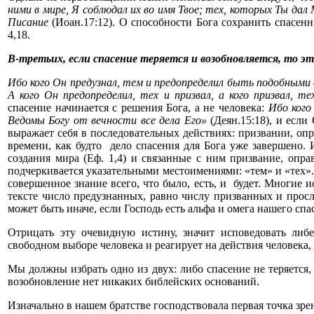
ними в мире, Я соблюдал их во имя Твое; тех, которых Ты дал М
Писание
(Иоан.17:12). О способности Бога сохранить спасенны
4,18.
В-третьих, если спасение теряется и возобновляется, то э
Ибо кого Он предузнал, тем и предопределил быть подобными
А кого Он предопределил, тех и призвал, а кого призвал, те
спасение начинается с решения Бога, а не человека:
Ибо кого
Ведомы Богу от вечности все дела Его»
(Деян.15:18), и если
выражает себя в последовательных действиях: призвании, оп
времени, как будто дело спасения для Бога уже завершено.
создания мира (Еф. 1,4) и связанные с ним призвание, опра
подчеркивается указательными местоимениями: «тем» и «тех».
совершенное знание всего, что было, есть, и будет. Многие
тексте число предузнанных, равно числу призванных и просл
может быть иначе, если Господь есть альфа и омега нашего спа
Отрицать эту очевидную истину, значит исповедовать либе
свободном выборе человека и реагирует на действия человека,
Мы должны избрать одно из двух: либо спасение не теряется,
возобновление нет никаких библейских оснований.
Изначально в нашем братстве господствовала первая точка зрен