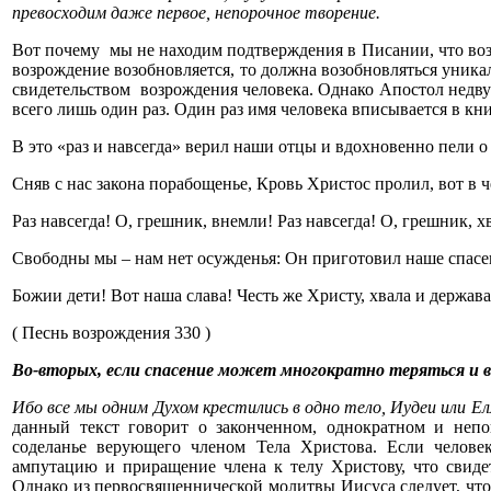
превосходим даже первое, непорочное творение.
Вот почему мы не находим подтверждения в Писании, что воз
возрождение возобновляется, то должна возобновляться уникал
свидетельством возрождения человека. Однако Апостол недву
всего лишь один раз. Один раз имя человека вписывается в кн
В это «раз и навсегда» верил наши отцы и вдохновенно пели о
Сняв с нас закона порабощенье, Кровь Христос пролил, вот в ч
Раз навсегда! О, грешник, внемли! Раз навсегда! О, грешник, х
Свободны мы – нам нет осужденья: Он приготовил наше спасен
Божии дети! Вот наша слава! Честь же Христу, хвала и держав
( Песнь возрождения 330 )
Во-вторых, если спасение может многократно теряться и 
Ибо все мы одним Духом крестились в одно тело, Иудеи или Ел
данный текст говорит о законченном, однократном и неп
соделанье верующего членом Тела Христова. Если человек 
ампутацию и приращение члена к телу Христову, что свидет
Однако из первосвященнической молитвы Иисуса следует, что