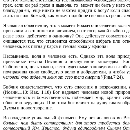
грех, если он раб греха и дьявола, то может ли быть у него ст
благодаря ей, еще никто не захотел придти к Богу? Если сп
жить по воле Божьей, как может подобное свершить грешная «
Я слышал объяснение, что в момент Божьего посещения воля 
призывом и сатанинским влиянием, и от того, какой выбор сде
разве воля действует в одиночку? Она действует совместно 
очищаются так, что становятся способными избрать или от
человека, как пятна у барса и темная кожа у эфиопа?
Несомненно, воля в человеке есть. Однако эта воля присл
призывные тексты Писания о послушании заповедям Бога 
Собственно, цель закона, с его чудесными заповедями о люб
поупражнял свою свободную волю в добродетели, а чтобы у
человек! кто избавит меня от сего тела смерти?
(Рим.7:24).
Библия свидетельствует, что суть спасения в возрождении, 
(Иоанн.1,13; Иак. 1,18) Бог наделяет человека новой прир
человечность и божественность, побеждает мир, хранит себя
общению верующих. При этом Бог влияет на душу таким обра
Духом в новое творение.
Возрождение уникальный феномен. Ему нет аналогов во Вс
больше, чем быть сотворенным; для этого требуется бол
сотворенный Им. Христос, будучи единородным Сыном Отц