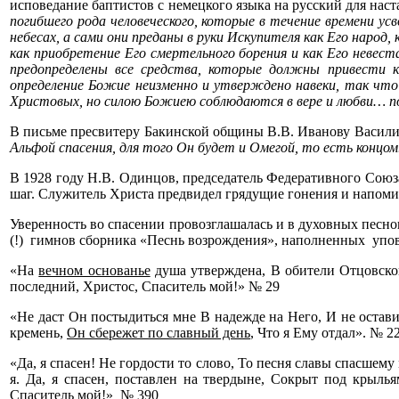
исповедание баптистов с немецкого языка на русский для нас
погибшего рода человеческого, которые в течение времени у
небесах, а сами они преданы в руки Искупителя как Его народ,
как приобретение Его смертельного борения и как Его невес
предопределены все средства, которые должны привести к 
определение Божие неизменно и утверждено навеки, так что 
Христовых, но силою Божиею соблюдаются в вере и любви… по
В письме пресвитеру Бакинской общины В.В. Иванову Васили
Альфой спасения, для того Он будет и Омегой, то есть концом
В 1928 году Н.В. Одинцов, председатель Федеративного Союза
шаг. Служитель Христа предвидел грядущие гонения и напоми
Уверенность во спасении провозглашалась и в духовных песно
(!) гимнов сборника «Песнь возрождения», наполненных упов
«На
вечном основанье
душа утверждена, В обители Отцовско
последний, Христос, Спаситель мой!» № 29
«Не даст Он постыдиться мне В надежде на Него, И не остав
кремень,
Он сбережет по славный день
, Что я Ему отдал». № 2
«Да, я спасен! Не гордости то слово, То песня славы спасшему 
я. Да, я спасен, поставлен на твердыне, Сокрыт под крыль
Спаситель мой!» № 390