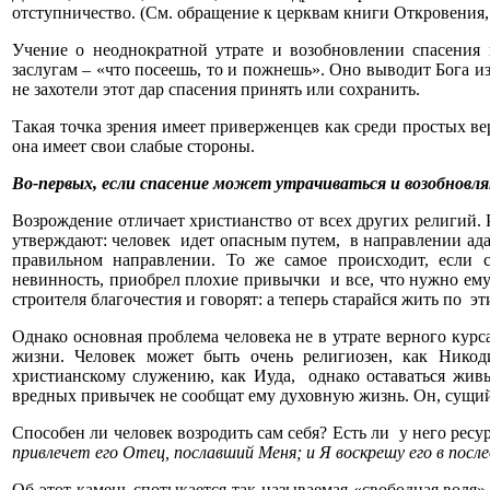
отступничество. (См. обращение к церквам книги Откровения, по
Учение о неоднократной утрате и возобновлении спасения 
заслугам – «что посеешь, то и пожнешь». Оно выводит Бога и
не захотели этот дар спасения принять или сохранить.
Такая точка зрения имеет приверженцев как среди простых ве
она имеет свои слабые стороны.
Во-первых, если спасение может утрачиваться и возобнов
Возрождение отличает христианство от всех других религий.
утверждают: человек идет опасным путем, в направлении ада, 
правильном направлении. То же самое происходит, если с
невинность, приобрел плохие привычки и все, что нужно ему с
строителя благочестия и говорят: а теперь старайся жить по э
Однако основная проблема человека не в утрате верного курс
жизни. Человек может быть очень религиозен, как Нико
христианскому служению, как Иуда, однако оставаться жи
вредных привычек не сообщат ему духовную жизнь. Он, сущий 
Способен ли человек возродить сам себя? Есть ли у него ресу
привлечет его Отец, пославший Меня; и Я воскрешу его в послед
Об этот камень спотыкается так называемая «свободная воля»