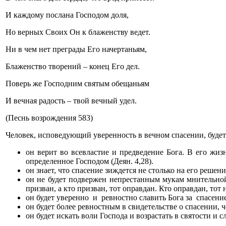
И каждому послана Господом доля,
Но верных Своих Он к блаженству ведет.
Ни в чем нет преграды Его начертаньям,
Блаженство творений – конец Его дел.
Поверь же Господним святым обещаньям
И вечная радость – твой вечный удел.
(Песнь возрождения 583)
Человек, исповедующий уверенность в вечном спасении, будет
он верит во всевластие и предведение Бога. В его жиз
определенное Господом (Деян. 4,28).
он знает, что спасение зиждется не столько на его решен
он не будет подвержен непрестанным мукам мнительной 
призван, а кто призван, тот оправдан. Кто оправдан, тот 
он будет уверенно и ревностно славить Бога за спасение
он будет более ревностным в свидетельстве о спасении, ч
он будет искать воли Господа и возрастать в святости и 