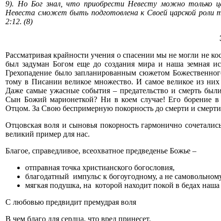
9). Но Бог знал, что приобрести Невесту можно только 
Невеста сможет быть подготовлена к Своей царской роли т
2:12. (8)
Рассматривая крайности учения о спасении мы не могли не ко
был задуман Богом еще до создания мира и наша земная ист
Грехопадение было запланированным сюжетом Божественного
тому в Писании великое множество. И самое великое из них
Даже самые ужасные события – предательство и смерть был
Сын Божий марионеткой? Ни в коем случае! Его борение в
Отцом. За Свою беспримерную покорность до смерти и смерти 
Отцовская воля и сыновья покорность гармонично сочетались
великий пример для нас.
Благое, справедливое, всеохватное предведенье Божье –
отправная точка христианского богословия,
благодатный импульс к богоугодному, а не самовольному
мягкая подушка, на которой находит покой в бедах наша
С любовью предвидит премудрая воля
В чем благо для сердца, что вред принесет.