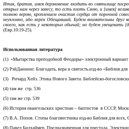
Итак, братия, имея дерзновение входить во святилище пос
открыл нам через завесу, то есть плоть Свою, и [имея] вели
полною верою, кроплением очистив сердца от порочной сове
неуклонно, ибо верен Обещавший. Будем внимательны друг к
своего, как есть у некоторых обычай; но будем увещевать [
(Евр.10:19-25).
Использованная литература
(1) «Мытарства преподобной Феодоры» электронный вариант
(2) РэйДаннинг. Благодать, вера и святость.изд-во «Библия для
(3) Ричард Хейз. Этика Нового Завета. Библейско-богословски
(4) там же стр. 536
(5) там же стр. 539
(6) История евангельских христиан – баптистов в СССР, Москв
(7) В.А. Попов. Стопы благовестника изд-во Библия для всех, С
(8) Павел Билхаймер. Предназначенная для престола. Электро