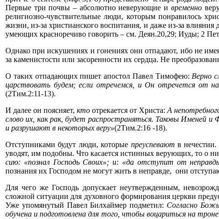
Первые три почвы – абсолютно неверующие и
временно
веру
религиозно-чувствительные люди, которым понравилось хри
жизни, из-за христианского воспитания, и даже из-за влияния 
умеющих красноречиво говорить – см. Деян.20,29; Иуды; 2 Петра 
Однако при искушениях и гонениях они отпадают, ибо не имею
за каменистости или засоренности их сердца. Не преобразован
О таких отпадающих пишет апостол Павел Тимофею:
Верно с
царствовать будем; если отречемся, и Он отречется от на
(2Тим.2:11-13).
И далее он поясняет,
кто
отрекается от Христа:
А непотребного
слово их, как рак, будет распространяться. Таковы Именей и
и разрушают в некоторых веру»
(2Тим.2:16 -18).
Отступниками будут люди, которые
преуспевают
в нечестии.
уводят, им подобны. Что касается истинных верующих, то о н
сию: «познал Господь Своих»; и: «да отступит от неправд
познания их Господом не могут жить в неправде, они отступаю
Для чего же Господь допускает неутвержденным, невозро
сложной ситуации для духовного формирования церкви пред
Уже упомянутый Павел Билхаймер подметил:
Согласно Божь
обучена и подготовлена для того, чтобы воцариться на троне 